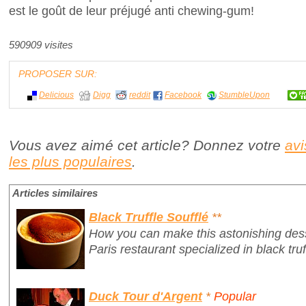
est le goût de leur préjugé anti chewing-gum!
590909 visites
PROPOSER SUR:
Delicious
Digg
reddit
Facebook
StumbleUpon
Vous avez aimé cet article? Donnez votre
avi
les plus populaires
.
Articles similaires
Black Truffle Soufflé
**
How you can make this astonishing des
Paris restaurant specialized in black truf
Duck Tour d'Argent
*
Popular