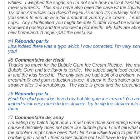
whites. I weighed the sugar, so I'm not sure how much it transl
measurements. This may have also been the case w/ the liquids
1/2 of an American cup doesn't equal 27ml and it's certainly not v
you seem to end up w/ a fair amount of yummy ice cream. I end
cups. Any clarification you might be able to offer would be wonde
wonderful posting and the wonderful pictures!!!! My kids are about
new homeland. (I hope:-))All the best,Lisa
#4
Répondu par
fx
Lisa indeed there was a typo which I now corrected. I'm very sor
you!
#5
Commentaire de
:
Heidi
Thanks so much for the Bubble Gum Ice Cream Recipe. We mad
Bubble Gum and the flavor is terrific. We added slight food color
in and the kids loved it. The only part we had a bit of a problem w
cream/milk and gum reduction sauce--it stuck in the strainer and w
strainer after 3-4 scrubbings. The taste is great and the presen
#6
Répondu par
fx
Heidi I'm glad your kids loved my bubble-gum ice cream! You are
indeed stick very much to the strainer. Try to dip the strainer into
them.
#7
Commentaire de
:
andy
I'm eating my batch right now. I must have done something wro
cause it definitely does not taste like bubble gum. I cant tell what it
the problem might have been that I let it boil while trying to get it
bubble gum I used. I tried super bubble but I will have to try hei