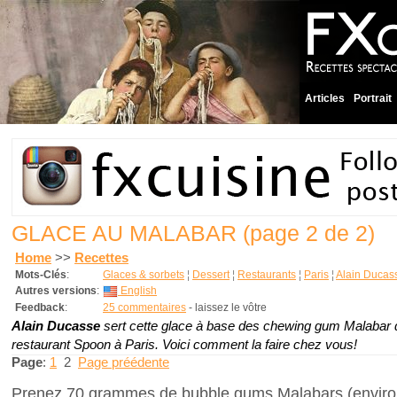
Articles
Portrait
GLACE AU MALABAR
(page 2 de 2)
Home
>>
Recettes
Mots-Clés
:
Glaces & sorbets
¦
Dessert
¦
Restaurants
¦
Paris
¦
Alain Ducas
Autres versions
:
English
Feedback
:
25 commentaires
- laissez le vôtre
Alain Ducasse
sert cette glace à base des chewing gum Malabar
restaurant Spoon à Paris. Voici comment la faire chez vous!
Page
:
1
2
Page préédente
Prenez 70 grammes de bubble gums Malabars (environ