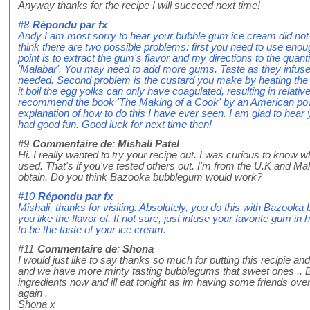
Anyway thanks for the recipe I will succeed next time!
#8
Répondu par
fx
Andy I am most sorry to hear your bubble gum ice cream did not 
think there are two possible problems: first you need to use enou
point is to extract the gum's flavor and my directions to the quant
'Malabar'. You may need to add more gums. Taste as they infuse
needed. Second problem is the custard you make by heating the eg
it boil the egg yolks can only have coagulated, resulting in relati
recommend the book 'The Making of a Cook' by an American po
explanation of how to do this I have ever seen. I am glad to hear y
had good fun. Good luck for next time then!
#9
Commentaire de
:
Mishali Patel
Hi. I really wanted to try your recipe out. I was curious to know
used. That's if you've tested others out. I'm from the U.K and Mal
obtain. Do you think Bazooka bubblegum would work?
#10
Répondu par
fx
Mishali, thanks for visiting. Absolutely, you do this with Bazoo
you like the flavor of. If not sure, just infuse your favorite gum in h
to be the taste of your ice cream.
#11
Commentaire de
:
Shona
I would just like to say thanks so much for putting this recipie and 
and we have more minty tasting bubblegums that sweet ones .. But i
ingredients now and ill eat tonight as im having some friends over
again .
Shona x