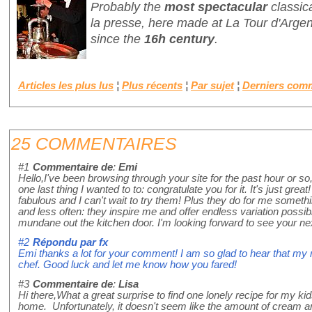
Probably the
most spectacular
classic
la presse
, here made at La Tour d'Argen
since the
16h century
.
Articles les plus lus
¦
Plus récents
¦
Par sujet
¦
Derniers com
25 COMMENTAIRES
#1
Commentaire de
:
Emi
Hello,I've been browsing through your site for the past hour or so
one last thing I wanted to to: congratulate you for it. It's just gre
fabulous and I can't wait to try them! Plus they do for me somet
and less often: they inspire me and offer endless variation possib
mundane out the kitchen door. I'm looking forward to see your nex
#2
Répondu par
fx
Emi thanks a lot for your comment! I am so glad to hear that my 
chef. Good luck and let me know how you fared!
#3
Commentaire de
:
Lisa
Hi there,What a great surprise to find one lonely recipe for my ki
home. Unfortunately, it doesn't seem like the amount of cream an