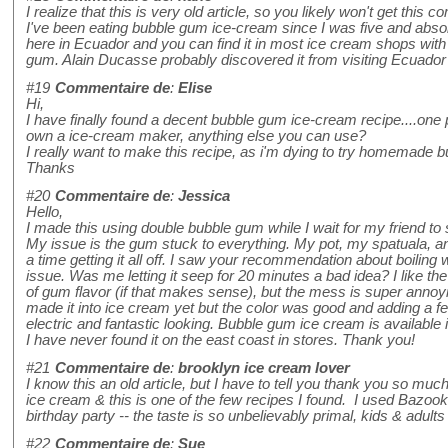
I realize that this is very old article, so you likely won't get this 
I've been eating bubble gum ice-cream since I was five and absolute
here in Ecuador and you can find it in most ice cream shops with 
gum. Alain Ducasse probably discovered it from visiting Ecuador
#19
Commentaire de
:
Elise
Hi,
I have finally found a decent bubble gum ice-cream recipe....one
own a ice-cream maker, anything else you can use?
I really want to make this recipe, as i'm dying to try homemade
Thanks
#20
Commentaire de
:
Jessica
Hello,
I made this using double bubble gum while I wait for my friend 
My issue is the gum stuck to everything. My pot, my spatuala, an
a time getting it all off. I saw your recommendation about boiling 
issue. Was me letting it seep for 20 minutes a bad idea? I like the
of gum flavor (if that makes sense), but the mess is super annoyin
made it into ice cream yet but the color was good and adding a fe
electric and fantastic looking. Bubble gum ice cream is available
I have never found it on the east coast in stores. Thank you!
#21
Commentaire de
:
brooklyn ice cream lover
I know this an old article, but I have to tell you thank you so mu
ice cream & this is one of the few recipes I found. I used Bazook
birthday party -- the taste is so unbelievably primal, kids & adult
#22
Commentaire de
:
Sue