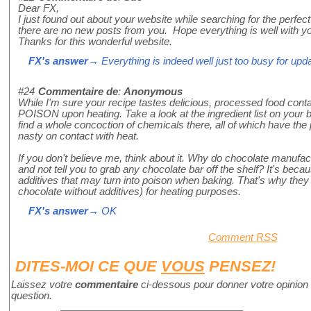
Dear FX,
I just found out about your website while searching for the perfec
there are no new posts from you. Hope everything is well with y
Thanks for this wonderful website.
FX's answer
→ Everything is indeed well just too busy for upd
#24
Commentaire de
:
Anonymous
While I'm sure your recipe tastes delicious, processed food conta
POISON upon heating. Take a look at the ingredient list on your 
find a whole concoction of chemicals there, all of which have the 
nasty on contact with heat.
If you don't believe me, think about it. Why do chocolate manufa
and not tell you to grab any chocolate bar off the shelf? It's bec
additives that may turn into poison when baking. That's why they 
chocolate without additives) for heating purposes.
FX's answer
→ OK
Comment RSS
DITES-MOI CE QUE
VOUS
PENSEZ!
Laissez votre
commentaire
ci-dessous pour donner votre opinion 
question.