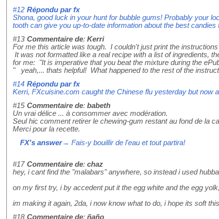
#12
Répondu par
fx
Shona, good luck in your hunt for bubble gums! Probably your loc
tooth can give you up-to-date information about the best candies 
#13
Commentaire de
:
Kerri
For me this article was tough. I couldn't just print the instructi
It was not formatted like a real recipe with a list of ingredients, the
for me: "It is imperative that you beat the mixture during the eP
" yeah,... thats helpful! What happened to the rest of the instruc
#14
Répondu par
fx
Kerri, FXcuisine.com caught the Chinese flu yesterday but now all
#15
Commentaire de
:
babeth
Un vrai délice ... à consommer avec modération.
Seul hic comment retirer le chewing-gum restant au fond de la c
Merci pour la recette.
FX's answer
→ Fais-y bouillir de l'eau et tout partira!
#17
Commentaire de
:
chaz
hey, i cant find the "malabars" anywhere, so instead i used hub
on my first try, i by accedent put it the egg white and the egg yo
im making it again, 2da, i now know what to do, i hope its soft this
#18
Commentaire de
:
ñaño