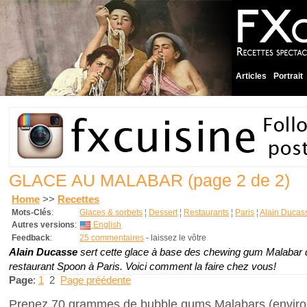
Articles
Portrait
GLACE AU MALABAR
(page 2 de 2)
Home
>>
Recettes
Mots-Clés
:
Glaces & sorbets
¦
Dessert
¦
Restaurants
¦
Paris
¦
Alain Ducas
Autres versions
:
English
Feedback
:
25 commentaires
- laissez le vôtre
Alain Ducasse
sert cette glace à base des chewing gum Malabar
restaurant Spoon à Paris. Voici comment la faire chez vous!
Page
:
1
2
Page préédente
Prenez 70 grammes de bubble gums Malabars (environ