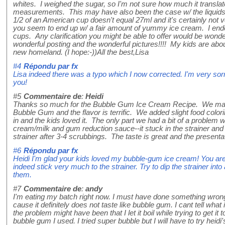
whites. I weighed the sugar, so I'm not sure how much it transl
measurements. This may have also been the case w/ the liquids
1/2 of an American cup doesn't equal 27ml and it's certainly not v
you seem to end up w/ a fair amount of yummy ice cream. I end
cups. Any clarification you might be able to offer would be wonde
wonderful posting and the wonderful pictures!!!! My kids are about
new homeland. (I hope:-))All the best,Lisa
#4
Répondu par
fx
Lisa indeed there was a typo which I now corrected. I'm very sor
you!
#5
Commentaire de
:
Heidi
Thanks so much for the Bubble Gum Ice Cream Recipe. We mad
Bubble Gum and the flavor is terrific. We added slight food color
in and the kids loved it. The only part we had a bit of a problem w
cream/milk and gum reduction sauce--it stuck in the strainer and w
strainer after 3-4 scrubbings. The taste is great and the presen
#6
Répondu par
fx
Heidi I'm glad your kids loved my bubble-gum ice cream! You are
indeed stick very much to the strainer. Try to dip the strainer into
them.
#7
Commentaire de
:
andy
I'm eating my batch right now. I must have done something wro
cause it definitely does not taste like bubble gum. I cant tell what it
the problem might have been that I let it boil while trying to get it
bubble gum I used. I tried super bubble but I will have to try hei