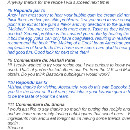
Anyway thanks for the recipe I will succeed next time!
#8
Répondu par
fx
Andy I am most sorry to hear your bubble gum ice cream did not 
think there are two possible problems: first you need to use enou
point is to extract the gum's flavor and my directions to the quant
'Malabar'. You may need to add more gums. Taste as they infuse
needed. Second problem is the custard you make by heating the eg
it boil the egg yolks can only have coagulated, resulting in relati
recommend the book 'The Making of a Cook' by an American po
explanation of how to do this I have ever seen. I am glad to hear y
had good fun. Good luck for next time then!
#9
Commentaire de
:
Mishali Patel
Hi. I really wanted to try your recipe out. I was curious to know
used. That's if you've tested others out. I'm from the U.K and Mal
obtain. Do you think Bazooka bubblegum would work?
#10
Répondu par
fx
Mishali, thanks for visiting. Absolutely, you do this with Bazoo
you like the flavor of. If not sure, just infuse your favorite gum in h
to be the taste of your ice cream.
#11
Commentaire de
:
Shona
I would just like to say thanks so much for putting this recipie and 
and we have more minty tasting bubblegums that sweet ones .. But i
ingredients now and ill eat tonight as im having some friends over
again .
Shona x