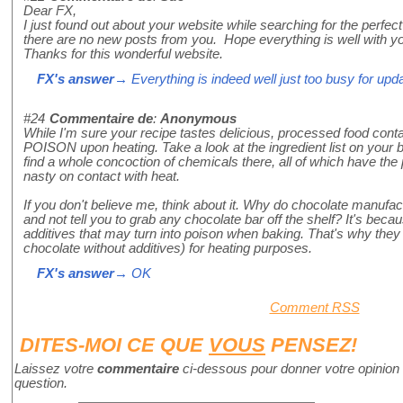
Dear FX,
I just found out about your website while searching for the perfec
there are no new posts from you. Hope everything is well with y
Thanks for this wonderful website.
FX's answer
→ Everything is indeed well just too busy for upd
#24
Commentaire de
:
Anonymous
While I'm sure your recipe tastes delicious, processed food conta
POISON upon heating. Take a look at the ingredient list on your 
find a whole concoction of chemicals there, all of which have the 
nasty on contact with heat.
If you don't believe me, think about it. Why do chocolate manufa
and not tell you to grab any chocolate bar off the shelf? It's bec
additives that may turn into poison when baking. That's why they 
chocolate without additives) for heating purposes.
FX's answer
→ OK
Comment RSS
DITES-MOI CE QUE
VOUS
PENSEZ!
Laissez votre
commentaire
ci-dessous pour donner votre opinion 
question.