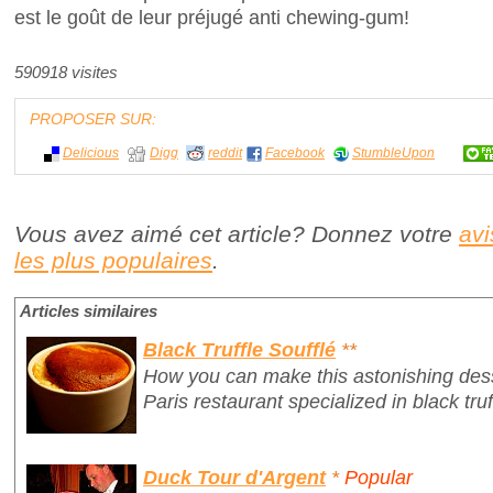
est le goût de leur préjugé anti chewing-gum!
590918 visites
PROPOSER SUR:
Delicious
Digg
reddit
Facebook
StumbleUpon
Vous avez aimé cet article? Donnez votre
avi
les plus populaires
.
Articles similaires
Black Truffle Soufflé
**
How you can make this astonishing des
Paris restaurant specialized in black truf
Duck Tour d'Argent
*
Popular