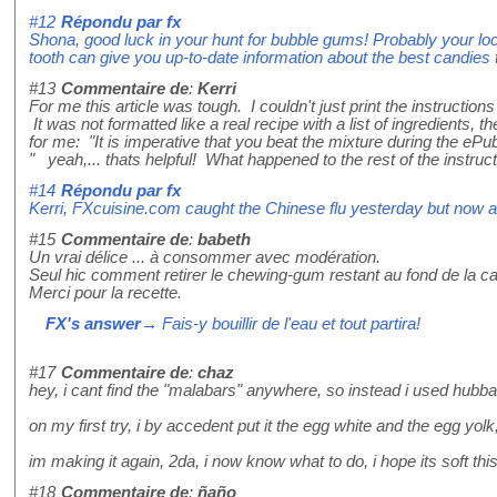
#12
Répondu par
fx
Shona, good luck in your hunt for bubble gums! Probably your loc
tooth can give you up-to-date information about the best candies 
#13
Commentaire de
:
Kerri
For me this article was tough. I couldn't just print the instructi
It was not formatted like a real recipe with a list of ingredients, the
for me: "It is imperative that you beat the mixture during the eP
" yeah,... thats helpful! What happened to the rest of the instruc
#14
Répondu par
fx
Kerri, FXcuisine.com caught the Chinese flu yesterday but now all
#15
Commentaire de
:
babeth
Un vrai délice ... à consommer avec modération.
Seul hic comment retirer le chewing-gum restant au fond de la c
Merci pour la recette.
FX's answer
→ Fais-y bouillir de l'eau et tout partira!
#17
Commentaire de
:
chaz
hey, i cant find the "malabars" anywhere, so instead i used hub
on my first try, i by accedent put it the egg white and the egg yo
im making it again, 2da, i now know what to do, i hope its soft this
#18
Commentaire de
:
ñaño