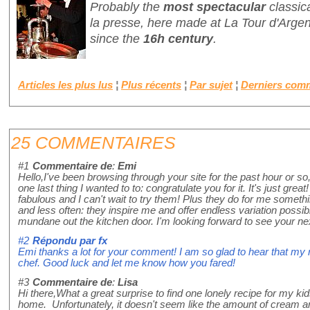
Probably the
most spectacular
classic
la presse
, here made at La Tour d'Argen
since the
16h century
.
Articles les plus lus
¦
Plus récents
¦
Par sujet
¦
Derniers com
25 COMMENTAIRES
#1
Commentaire de
:
Emi
Hello,I've been browsing through your site for the past hour or so
one last thing I wanted to to: congratulate you for it. It's just gre
fabulous and I can't wait to try them! Plus they do for me somet
and less often: they inspire me and offer endless variation possib
mundane out the kitchen door. I'm looking forward to see your nex
#2
Répondu par
fx
Emi thanks a lot for your comment! I am so glad to hear that my 
chef. Good luck and let me know how you fared!
#3
Commentaire de
:
Lisa
Hi there,What a great surprise to find one lonely recipe for my ki
home. Unfortunately, it doesn't seem like the amount of cream an