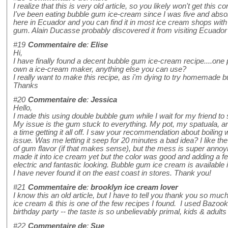
I realize that this is very old article, so you likely won't get this 
I've been eating bubble gum ice-cream since I was five and absolute
here in Ecuador and you can find it in most ice cream shops with 
gum. Alain Ducasse probably discovered it from visiting Ecuador
#19
Commentaire de
:
Elise
Hi,
I have finally found a decent bubble gum ice-cream recipe....one
own a ice-cream maker, anything else you can use?
I really want to make this recipe, as i'm dying to try homemade
Thanks
#20
Commentaire de
:
Jessica
Hello,
I made this using double bubble gum while I wait for my friend 
My issue is the gum stuck to everything. My pot, my spatuala, an
a time getting it all off. I saw your recommendation about boiling 
issue. Was me letting it seep for 20 minutes a bad idea? I like the
of gum flavor (if that makes sense), but the mess is super annoyin
made it into ice cream yet but the color was good and adding a fe
electric and fantastic looking. Bubble gum ice cream is available
I have never found it on the east coast in stores. Thank you!
#21
Commentaire de
:
brooklyn ice cream lover
I know this an old article, but I have to tell you thank you so mu
ice cream & this is one of the few recipes I found. I used Bazook
birthday party -- the taste is so unbelievably primal, kids & adult
#22
Commentaire de
:
Sue