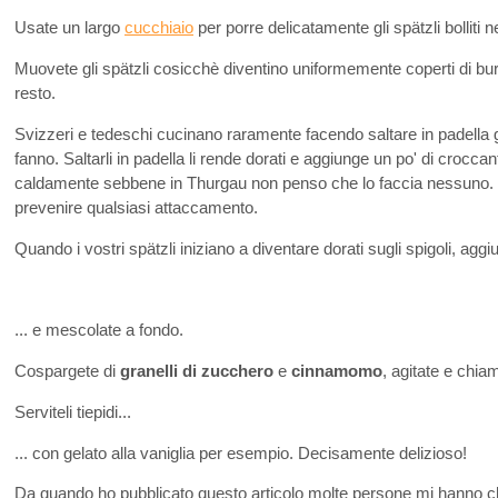
Usate un largo
cucchiaio
per porre delicatamente gli spätzli bolliti n
Muovete gli spätzli cosicchè diventino uniformemente coperti di bu
resto.
Svizzeri e tedeschi cucinano raramente facendo saltare in padella gli
fanno. Saltarli in padella li rende dorati e aggiunge un po' di crocca
caldamente sebbene in Thurgau non penso che lo faccia nessuno
prevenire qualsiasi attaccamento.
Quando i vostri spätzli iniziano a diventare dorati sugli spigoli, aggi
... e mescolate a fondo.
Cospargete di
granelli di zucchero
e
cinnamomo
, agitate e chiam
Serviteli tiepidi...
... con gelato alla vaniglia per esempio. Decisamente delizioso!
Da quando ho pubblicato questo articolo molte persone mi hanno chi