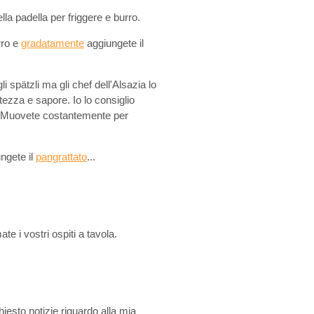
ella padella per friggere e burro.
rro e
gradatamente
aggiungete il
 spätzli ma gli chef dell'Alsazia lo
ntezza e sapore. Io lo consiglio
. Muovete costantemente per
ungete il
pangrattato
...
ate i vostri ospiti a tavola.
esto notizie riguardo alla mia