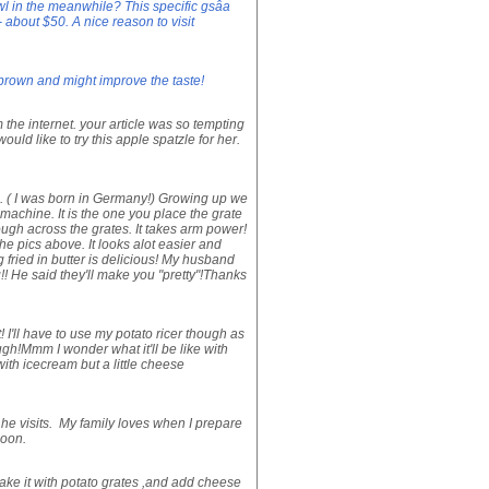
owl in the meanwhile? This specific gsâa
 about $50. A nice reason to visit
g brown and might improve the taste!
the internet. your article was so tempting
uld like to try this apple spatzle for her.
. ( I was born in Germany!) Growing up we
achine. It is the one you place the grate
ough across the grates. It takes arm power!
he pics above. It looks alot easier and
 fried in butter is delicious! My husband
! He said they'll make you "pretty"!Thanks
! I'll have to use my potato ricer though as
ugh!Mmm I wonder what it'll be like with
ith icecream but a little cheese
 he visits. My family loves when I prepare
soon.
make it with potato grates ,and add cheese