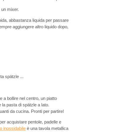
n un mixer.
bida, abbastanza liquida per passare
sempre aggiungere altro liquido dopo,
a spätzle ...
a bollire nel centro, un piatto
 la pasta di spätzle a lato.
uanti da cucina. Pronti per partire!
per acquistare pentole, padelle e
io inossidabile
è una tavola metallica