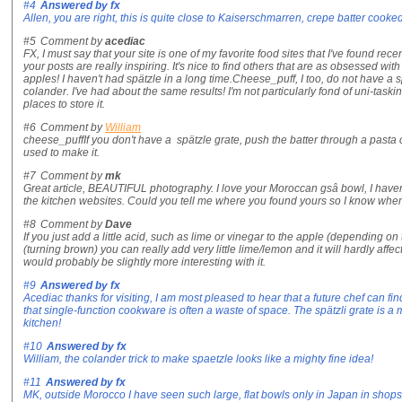
#4
Answered by
fx
Allen, you are right, this is quite close to Kaiserschmarren, crepe batter cooked
#5
Comment by
acediac
FX, I must say that your site is one of my favorite food sites that I've found rece
your posts are really inspiring. It's nice to find others that are as obsessed wi
apples! I haven't had spätzle in a long time.Cheese_puff, I too, do not have a s
colander. I've had about the same results! I'm not particularly fond of uni-task
places to store it.
#6
Comment by
William
cheese_puffIf you don't have a spätzle grate, push the batter through a pasta
used to make it.
#7
Comment by
mk
Great article, BEAUTIFUL photography. I love your Moroccan gsâ bowl, I haven't 
the kitchen websites. Could you tell me where you found yours so I know where
#8
Comment by
Dave
If you just add a little acid, such as lime or vinegar to the apple (depending on t
(turning brown) you can really add very little lime/lemon and it will hardly affec
would probably be slightly more interesting with it.
#9
Answered by
fx
Acediac thanks for visiting, I am most pleased to hear that a future chef can fin
that single-function cookware is often a waste of space. The spätzli grate is a mild c
kitchen!
#10
Answered by
fx
William, the colander trick to make spaetzle looks like a mighty fine idea!
#11
Answered by
fx
MK, outside Morocco I have seen such large, flat bowls only in Japan in shops