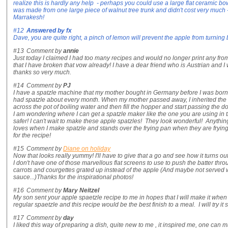
realize this is hardly any help - perhaps you could use a large flat ceramic b
was made from one large piece of walnut tree trunk and didn't cost very much -
Marrakesh!
#12
Answered by
fx
Dave, you are quite right, a pinch of lemon will prevent the apple from turnin
#13
Comment by
annie
Just today I claimed I had too many recipes and would no longer print any from 
that I have broken that vow already! I have a dear friend who is Austrian and I wo
thanks so very much.
#14
Comment by
PJ
I have a spatzle machine that my mother bought in Germany before I was born
had spatzle about every month. When my mother passed away, I inherited the m
across the pot of boiling water and then fill the hopper and start passing the d
I am wondering where I can get a spatzle maker like the one you are using in t
safer! I can't wait to make these apple spatzles! They look wonderful! Anything
loves when I make spatzle and stands over the frying pan when they are frying!
for the recipe!
#15
Comment by
Diane on holiday
Now that looks really yummy! I'll have to give that a go and see how it turns out
I don't have one of those marvellous flat screens to use to push the batter thro
carrots and courgettes grated up instead of the apple (And maybe not served w
sauce...)Thanks for the inspirational photos!
#16
Comment by
Mary Neitzel
My son sent your apple spaetzle recipe to me in hopes that I will make it when
regular spaetzle and this recipe would be the best finish to a meal. I will try it 
#17
Comment by
day
I liked this way of preparing a dish, quite new to me , it inspired me, one can 