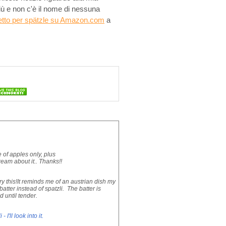
iù e non c'è il nome di nessuna
etto per spätzle su Amazon.com
a
e of apples only, plus
ream about it.. Thanks!!
try this!It reminds me of an austrian dish my
tter instead of spatzli. The batter is
d until tender.
I'll look into it.