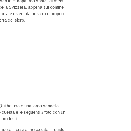
edesco in Europa, ma spätzli di mela
ella Svizzera, appena sul confine
a mela è diventata un vero e proprio
erra del sidro.
ui ho usato una larga scodella
to questa e le seguenti 3 foto con un
ti modesti.
pete i rossi e mescolate il liquido.