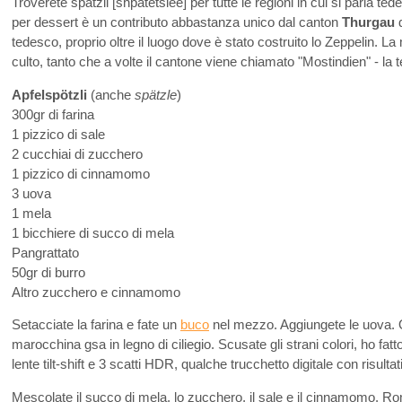
Troverete spàtzli [shpatetslee] per tutte le regioni in cui si parla t
per dessert è un contributo abbastanza unico dal canton
Thurgau
d
tedesco, proprio oltre il luogo dove è stato costruito lo Zeppelin. L
culto, tanto che a volte il cantone viene chiamato "Mostindien" - la t
Apfelspötzli
(anche
spätzle
)
300gr di farina
1 pizzico di sale
2 cucchiai di zucchero
1 pizzico di cinnamomo
3 uova
1 mela
1 bicchiere di succo di mela
Pangrattato
50gr di burro
Altro zucchero e cinnamomo
Setacciate la farina e fate un
buco
nel mezzo. Aggiungete le uova. Q
marocchina gsa in legno di ciliegio. Scusate gli strani colori, ho fat
lente tilt-shift e 3 scatti HDR, qualche trucchetto digitale con risulta
Mescolate il succo di mela, lo zucchero, il sale e il cinnamomo. Rom