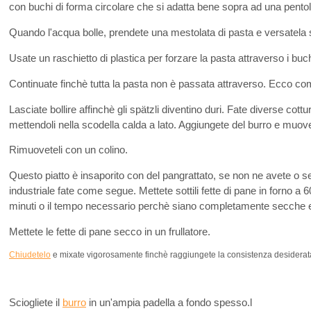
con buchi di forma circolare che si adatta bene sopra ad una pentol
Quando l'acqua bolle, prendete una mestolata di pasta e versatela 
Usate un raschietto di plastica per forzare la pasta attraverso i buch
Continuate finchè tutta la pasta non è passata attraverso. Ecco co
Lasciate bollire affinchè gli spätzli diventino duri. Fate diverse cottu
mettendoli nella scodella calda a lato. Aggiungete del burro e muovet
Rimuoveteli con un colino.
Questo piatto è insaporito con del pangrattato, se non ne avete o 
industriale fate come segue. Mettete sottili fette di pane in forno a
minuti o il tempo necessario perchè siano completamente secche e f
Mettete le fette di pane secco in un frullatore.
Chiudetelo
e mixate vigorosamente finchè raggiungete la consistenza desiderat
Sciogliete il
burro
in un'ampia padella a fondo spesso.l