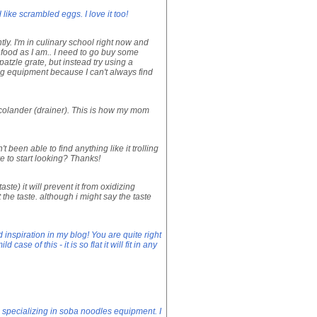
 like scrambled eggs. I love it too!
ntly. I'm in culinary school right now and
th food as I am.. I need to go buy some
patzle grate, but instead try using a
ing equipment because I can't always find
 colander (drainer). This is how my mom
been able to find anything like it trolling
 to start looking? Thanks!
aste) it will prevent it from oxidizing
t the taste. although i might say the taste
d inspiration in my blog! You are quite right
ase of this - it is so flat it will fit in any
 specializing in soba noodles equipment. I