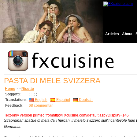
Articles
About
PASTA DI MELE SVIZZERA
Home
>>
Ricette
Soggetti
:
¦
¦
¦
¦
¦
Translations
:
English
Español
Deutsch
Feedback
:
68 commentari
Text-only version printed fromhttp://FXcuisine.com/default.asp?Display=146
Straordinari spätzle di mela da Thurgan, il meleto svizzero sull'incantevole lago
Germania.