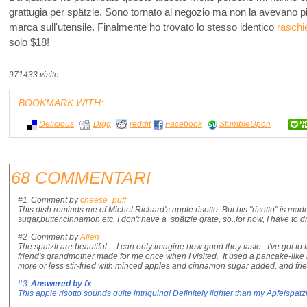
grattugia per spätzle. Sono tornato al negozio ma non la avevano p
marca sull'utensile. Finalmente ho trovato lo stesso identico
raschi
solo $18!
971433 visite
BOOKMARK WITH:
Delicious
Digg
reddit
Facebook
StumbleUpon
68 COMMENTARI
#1
Comment by
cheese_puff
This dish reminds me of Michel Richard's apple risotto. But his "risotto" is mad
sugar,butter,cinnamon etc. I don't have a spätzle grate, so..for now, I have to d
#2
Comment by
Allen
The spatzli are beautiful -- I can only imagine how good they taste. I've got to 
friend's grandmother made for me once when I visited. It used a pancake-like ba
more or less stir-fried with minced apples and cinnamon sugar added, and frie
#3
Answered by
fx
This apple risotto sounds quite intriguing! Definitely lighter than my Apfelspatzli - 