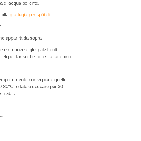
a di acqua bollente.
sulla
grattugia per spätzli
.
i.
me apparirà da sopra.
re e rimuovete gli spätzli cotti
eli per far si che non si attacchino.
semplicemente non vi piace quello
 60-80°C, e fatele seccare per 30
riabili.
a.