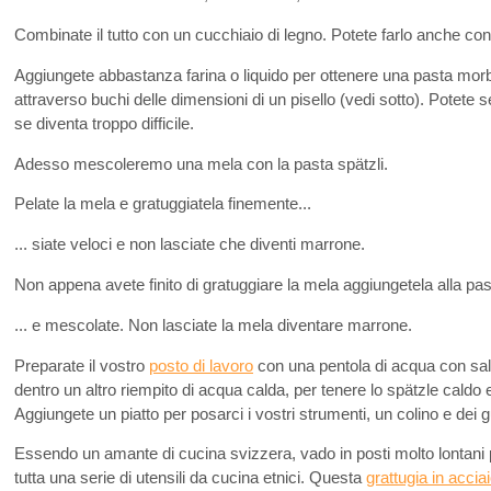
Combinate il tutto con un cucchiaio di legno. Potete farlo anche co
Aggiungete abbastanza farina o liquido per ottenere una pasta mor
attraverso buchi delle dimensioni di un pisello (vedi sotto). Potete 
se diventa troppo difficile.
Adesso mescoleremo una mela con la pasta spätzli.
Pelate la mela e gratuggiatela finemente...
... siate veloci e non lasciate che diventi marrone.
Non appena avete finito di gratuggiare la mela aggiungetela alla past
... e mescolate. Non lasciate la mela diventare marrone.
Preparate il vostro
posto di lavoro
con una pentola di acqua con sale 
dentro un altro riempito di acqua calda, per tenere lo spätzle caldo e
Aggiungete un piatto per posarci i vostri strumenti, un colino e dei g
Essendo un amante di cucina svizzera, vado in posti molto lontani 
tutta una serie di utensili da cucina etnici. Questa
grattugia in accia