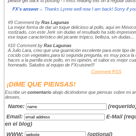
please get back to posting - I miss reading this on a regular basis!
FX's answer
→ Thanks Lynne well now I am back! Sorry if you
#9
Comment by
Ras Lagunas
La mejor forma de dar un toque delicioso al pollo, aquí en México
rostizado, con este Jerk sin dudas el resultado ha sido impresion
ese toque característico del picante trópico, belleza, sin dudas...
#10
Comment by
Ras Lagunas
A Julio Lara, creo que una guarnición excelente para este tipo de 
cocido con vegetales,para tú segunda pregunta, es muy poca la d
haces a la parrilla este pollo, en mi opinión, el sabor es mejor cu
horneado, Saludos al equipo de FXcuisine!!!
Comment RSS
¡DIME QUE PIENSAS!
Escribe un
comentario
abajo diciéndome que piensas sobre mi art
desees.
Name
:
(requerido
Email:
E-Mail (re
en el blog)
WWW:
(optional)