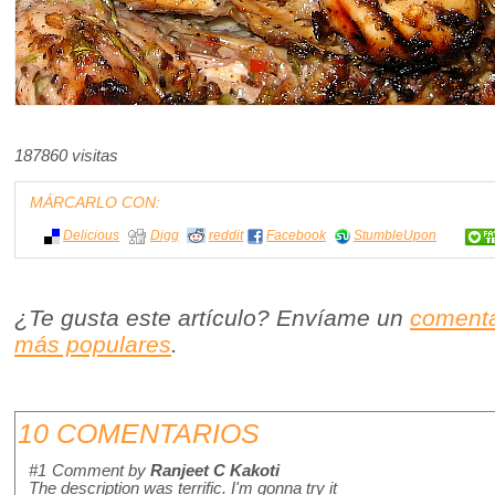
187860 visitas
MÁRCARLO CON:
Delicious
Digg
reddit
Facebook
StumbleUpon
¿Te gusta este artículo? Envíame un
comenta
más populares
.
10 COMENTARIOS
#1
Comment by
Ranjeet C Kakoti
The description was terrific. I'm gonna try it