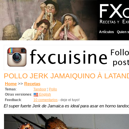
Artículos
Quien 
POLLO JERK JAMAIQUINO À LATAN
Home
>>
Recetas
Temas
:
Tandoor
¦
Pollo
Otras versiones
:
English
Feedback
:
10 comentarios
- deje el tuyo!
El super fuerte Jerk de Jamaica es ideal para asar en horno tandoo