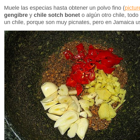
Muele las especias hasta obtener un polvo fino (
pictur
gengibre
y
chile sotch bonet
o algún otro chile, tod
un chile, porque son muy picnates, pero en Jamaica