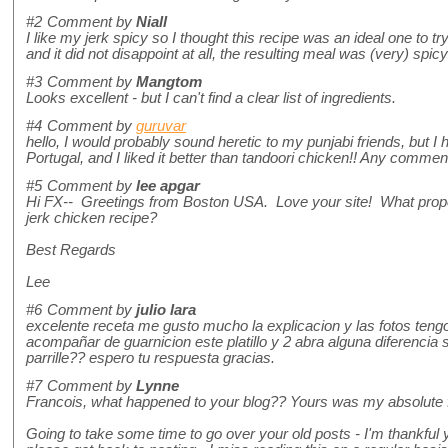
#2
Comment by
Niall
I like my jerk spicy so I thought this recipe was an ideal one to tr
and it did not disappoint at all, the resulting meal was (very) spi
#3
Comment by
Mangtom
Looks excellent - but I can't find a clear list of ingredients.
#4
Comment by
guruvar
hello, I would probably sound heretic to my punjabi friends, but I h
Portugal, and I liked it better than tandoori chicken!! Any comme
#5
Comment by
lee apgar
Hi FX-- Greetings from Boston USA. Love your site! What propor
jerk chicken recipe?
Best Regards
Lee
#6
Comment by
julio lara
excelente receta me gusto mucho la explicacion y las fotos teng
acompañar de guarnicion este platillo y 2 abra alguna diferencia s
parrille?? espero tu respuesta gracias.
#7
Comment by
Lynne
Francois, what happened to your blog?? Yours was my absolute fa
Going to take some time to go over your old posts - I'm thankful y