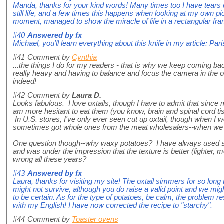
Manda, thanks for your kind words! Many times too I have tears
still life, and a few times this happens when looking at my own p
moment, managed to show the miracle of life in a rectangular fr
#40
Answered by
fx
Michael, you'll learn everything about this knife in my article: P
#41
Comment by
Cynthia
...the things I do for my readers - that is why we keep coming b
really heavy and having to balance and focus the camera in the 
indeed!
#42
Comment by
Laura D.
Looks fabulous. I love oxtails, though I have to admit that sinc
am more hesitant to eat them (you know, brain and spinal cord ti
In U.S. stores, I've only ever seen cut up oxtail, though when I 
sometimes got whole ones from the meat wholesalers--when we f
One question though--why waxy potatoes? I have always used s
and was under the impression that the texture is better (lighter, 
wrong all these years?
#43
Answered by
fx
Laura, thanks for visiting my site! The oxtail simmers for so long
might not survive, although you do raise a valid point and we mig
to be certain. As for the type of potatoes, be calm, the problem re
with my English! I have now corrected the recipe to "starchy".
#44
Comment by
Toaster ovens