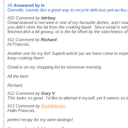
#9
Answered by
fx
Gamelle, sounds like a great way to recycle delicious pot-au-feu 
#10
Comment by
bitrboy
Oxtail braised in red wine is one of my favourite dishes, and I make
you didn't skim the fat from the cooking liquid. Since oxtail is ver
finished dish a bit greasy, or is the fat offset by the starchiness 
#11
Comment by
Richard
Hi Francois,
Another one for my list! Superb article (as we have come to exp
keep cooking them!
Oxtail is on my shopping list for tomorrow morning.
All the best
Richard
#12
Comment by
Gary V
This looks so good. I'd like to attempt it myself, yet it seems s
#13
Comment by
BerlinKitchen
Hallo Francois,
perfect recipy for my wine-tastings!