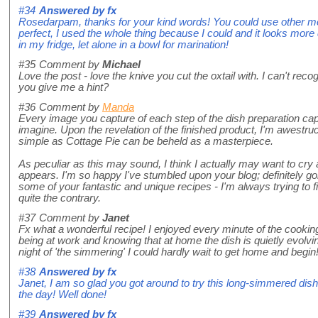
#34
Answered by
fx
Rosedarpam, thanks for your kind words! You could use other meat
perfect, I used the whole thing because I could and it looks more d
in my fridge, let alone in a bowl for marination!
#35
Comment by
Michael
Love the post - love the knive you cut the oxtail with. I can't reco
you give me a hint?
#36
Comment by
Manda
Every image you capture of each step of the dish preparation ca
imagine. Upon the revelation of the finished product, I'm awestr
simple as Cottage Pie can be beheld as a masterpiece.
As peculiar as this may sound, I think I actually may want to cr
appears. I'm so happy I've stumbled upon your blog; definitely go
some of your fantastic and unique recipes - I'm always trying t
quite the contrary.
#37
Comment by
Janet
Fx what a wonderful recipe! I enjoyed every minute of the cooking
being at work and knowing that at home the dish is quietly evolvin
night of 'the simmering' I could hardly wait to get home and begin
#38
Answered by
fx
Janet, I am so glad you got around to try this long-simmered dish
the day! Well done!
#39
Answered by
fx