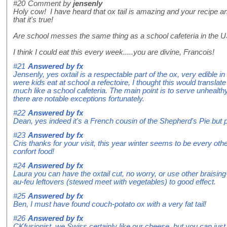
#20
Comment by
jensenly
Holy cow! I have heard that ox tail is amazing and your recipe
that it's true!
Are school messes the same thing as a school cafeteria in the 
I think I could eat this every week.....you are divine, Francois!
#21
Answered by
fx
Jensenly, yes oxtail is a respectable part of the ox, very edible in
were kids eat at school a refectoire, I thought this would transla
much like a school cafeteria. The main point is to serve unhealt
there are notable exceptions fortunately.
#22
Answered by
fx
Dean, yes indeed it's a French cousin of the Shepherd's Pie but
#23
Answered by
fx
Cris thanks for your visit, this year winter seems to be every othe
confort food!
#24
Answered by
fx
Laura you can have the oxtail cut, no worry, or use other braisi
au-feu leftovers (stewed meet with vegetables) to good effect.
#25
Answered by
fx
Ben, I must have found couch-potato ox with a very fat tail!
#26
Answered by
fx
CKfusionist, we Swiss certainly like our cheese, but you can just 