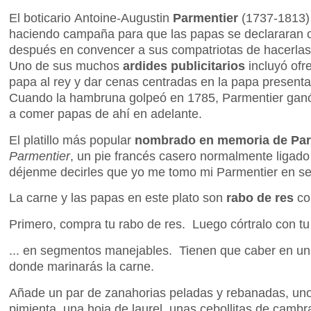
El boticario Antoine-Augustin
Parmentier
(1737-1813) 
haciendo campaña para que las papas se declararan 
después en convencer a sus compatriotas de hacerla
Uno de sus muchos
ardides publicitarios
incluyó ofr
papa al rey y dar cenas centradas en la papa present
Cuando la hambruna golpeó en 1785, Parmentier ganó
a comer papas de ahí en adelante.
El platillo más popular
nombrado en memoria de Par
Parmentier
, un pie francés casero normalmente ligado 
déjenme decirles que yo me tomo mi Parmentier en se
La carne y las papas en este plato son
rabo de res
c
Primero, compra tu rabo de res. Luego córtralo con tu 
... en segmentos manejables. Tienen que caber en un
donde marinarás la carne.
Añade un par de zanahorias peladas y rebanadas, uno
pimienta, una hoja de laurel, unas cebollitas de cambr