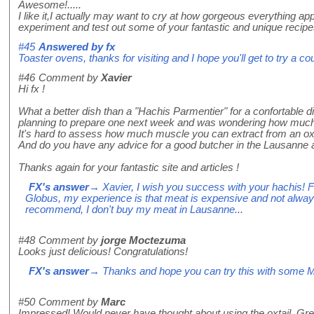
Awesome!.....
I like it,I actually may want to cry at how gorgeous everything app
experiment and test out some of your fantastic and unique recipe
#45
Answered by
fx
Toaster ovens, thanks for visiting and I hope you'll get to try a c
#46
Comment by
Xavier
Hi fx !
What a better dish than a "Hachis Parmentier" for a confortable di
planning to prepare one next week and was wondering how much o
It's hard to assess how much muscle you can extract from an oxt
And do you have any advice for a good butcher in the Lausanne a
Thanks again for your fantastic site and articles !
FX's answer
→ Xavier, I wish you success with your hachis! Fo
Globus, my experience is that meat is expensive and not alway
recommend, I don't buy my meat in Lausanne...
#48
Comment by
jorge Moctezuma
Looks just delicious! Congratulations!
FX's answer
→ Thanks and hope you can try this with some M
#50
Comment by
Marc
Impressed! Would never have thought about using the oxtail. Grea