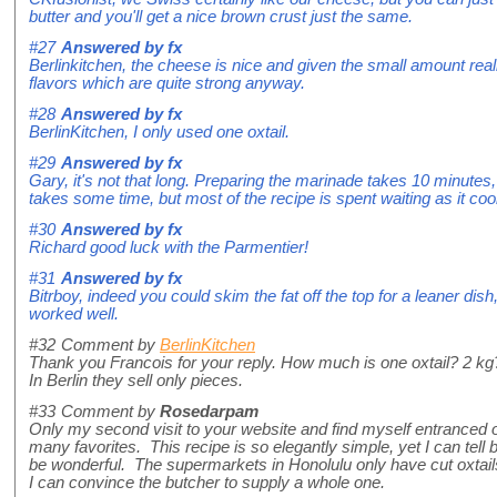
butter and you'll get a nice brown crust just the same.
#27
Answered by
fx
Berlinkitchen, the cheese is nice and given the small amount reall
flavors which are quite strong anyway.
#28
Answered by
fx
BerlinKitchen, I only used one oxtail.
#29
Answered by
fx
Gary, it's not that long. Preparing the marinade takes 10 minutes,
takes some time, but most of the recipe is spent waiting as it coo
#30
Answered by
fx
Richard good luck with the Parmentier!
#31
Answered by
fx
Bitrboy, indeed you could skim the fat off the top for a leaner dish
worked well.
#32
Comment by
BerlinKitchen
Thank you Francois for your reply. How much is one oxtail? 2 kg
In Berlin they sell only pieces.
#33
Comment by
Rosedarpam
Only my second visit to your website and find myself entranced 
many favorites. This recipe is so elegantly simple, yet I can tell b
be wonderful. The supermarkets in Honolulu only have cut oxtails,
I can convince the butcher to supply a whole one.