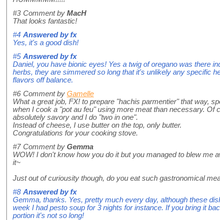
#3
Comment by
MacH
That looks fantastic!
#4
Answered by
fx
Yes, it's a good dish!
#5
Answered by
fx
Daniel, you have bionic eyes! Yes a twig of oregano was there i
herbs, they are simmered so long that it's unlikely any specific
flavors off balance.
#6
Comment by
Gamelle
What a great job, FX! to prepare "hachis parmentier" that way, sp
when I cook a "pot au feu" using more meat than necessary. Of cour
absolutely savory and I do "two in one".
Instead of cheese, I use butter on the top, only butter.
Congratulations for your cooking stove.
#7
Comment by
Gemma
WOW! I don't know how you do it but you managed to blew me aw
it~
Just out of curiousity though, do you eat such gastronomical mea
#8
Answered by
fx
Gemma, thanks. Yes, pretty much every day, although these dish
week I had pesto soup for 3 nights for instance. If you bring it b
portion it's not so long!