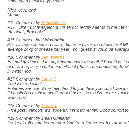
How much oxtail did you use?
Nice week-end,
Martin
#14
Comment by
BerlinKitchen
P.S. One critical aspect of this terrific recipy seems to me the ch
the oxtail, Francois?
#15
Comment by
Ckfusionist
Ah , all those cheese , cream , butter explains the cholesterol bil
average 14kg of cheese per year , so i guess it would be averag
#16
Comment by
ben wolfson
Fat and gelatinous bits unpleasant under the tooth? Bosh! I just p
and so long as you eat those bits hot (that is, uncongealed), the
in winter, too.
#17
Comment by
Laura C
That looks devine!
Potatoes are one of my favorites. Do you think you could use an
if I could find a whole oxtail around here. I know I've seen ox tail 
work, no?
#18
Comment by
Cris,bcn
Nice post Francois, it's woderfull this parmentier. Good confort foo
#19
Comment by
Dean Gilliland
Looks alot like another comfort food from farther north usually re