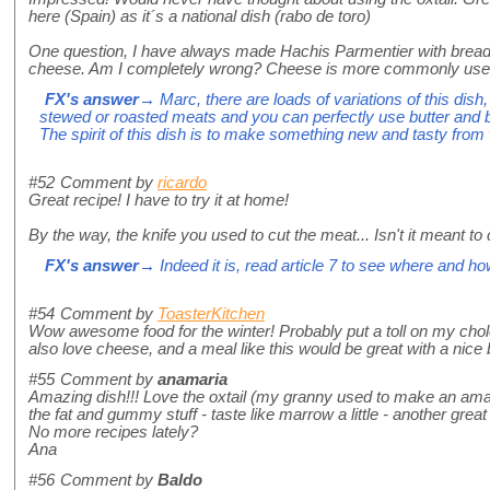
here (Spain) as it´s a national dish (rabo de toro)
One question, I have always made Hachis Parmentier with bread
cheese. Am I completely wrong? Cheese is more commonly us
FX's answer
→ Marc, there are loads of variations of this dish,
stewed or roasted meats and you can perfectly use butter and
The spirit of this dish is to make something new and tasty from 
#52
Comment by
ricardo
Great recipe! I have to try it at home!
By the way, the knife you used to cut the meat... Isn't it meant to
FX's answer
→ Indeed it is, read article 7 to see where and how
#54
Comment by
ToasterKitchen
Wow awesome food for the winter! Probably put a toll on my cholest
also love cheese, and a meal like this would be great with a nice b
#55
Comment by
anamaria
Amazing dish!!! Love the oxtail (my granny used to make an amaz
the fat and gummy stuff - taste like marrow a little - another great t
No more recipes lately?
Ana
#56
Comment by
Baldo