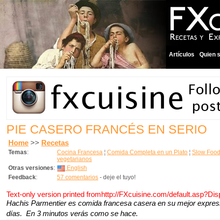
Artículos
Quien 
PIE CASERO FRANCÉS EN SERIO
Home
>>
Recetas
Temas
:
Cocina Francesa
¦
Comida Completa en un Plato
¦
Slow Food
vegetarianos
Otras versiones
:
English
Feedback
:
57 comentarios
- deje el tuyo!
Text-only version printed fromhttp://FXcuisine.com/default.asp?Di
Hachis Parmentier es comida francesa casera en su mejor expresi
días. En 3 minutos verás como se hace.