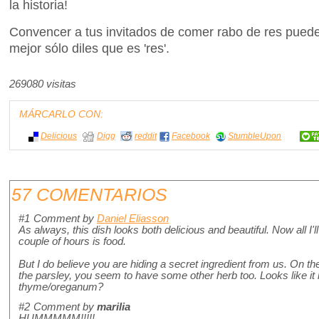
la historia!
Convencer a tus invitados de comer rabo de res puede 
mejor sólo diles que es 'res'.
269080 visitas
MÁRCARLO CON:
Delicious
Digg
reddit
Facebook
StumbleUpon
57 COMENTARIOS
#1
Comment by
Daniel Eliasson
As always, this dish looks both delicious and beautiful. Now all I'l
couple of hours is food.
But I do believe you are hiding a secret ingredient from us. On the
the parsley, you seem to have some other herb too. Looks like it 
thyme/oreganum?
#2
Comment by
marilia
HUMMMMM!!!!!