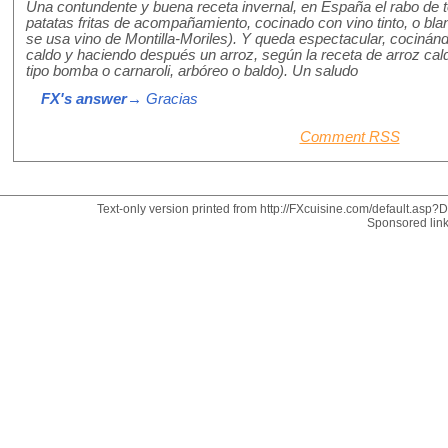
Una contundente y buena receta invernal, en España el rabo de 
patatas fritas de acompañamiento, cocinado con vino tinto, o b
se usa vino de Montilla-Moriles). Y queda espectacular, cociná
caldo y haciendo después un arroz, según la receta de arroz ca
tipo bomba o carnaroli, arbóreo o baldo). Un saludo
FX's answer
→ Gracias
Comment RSS
Text-only version printed from http://FXcuisine.com/default.asp?Di
Sponsored lin