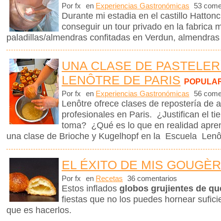
Por fx
en
Experiencias Gastronómicas
53 come
Durante mi estadia en el castillo Hattonc
conseguir un tour privado en la fabrica
paladillas/almendras confitadas en Verdun, almendras
UNA CLASE DE PASTELER
LENÔTRE DE PARIS
POPULA
Por fx
en
Experiencias Gastronómicas
56 come
Lenôtre ofrece clases de repostería de a
profesionales en Paris. ¿Justifican el t
toma? ¿Qué es lo que en realidad apre
una clase de Brioche y Kugelhopf en la Escuela Len
EL ÉXITO DE MIS GOUGÈ
Por fx
en
Recetas
36 comentarios
Estos inflados
globos grujientes de q
fiestas que no los puedes hornear sufici
que es hacerlos.