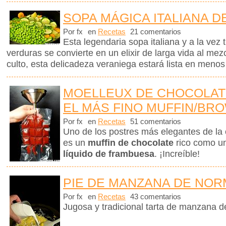
SOPA MÁGICA ITALIANA D
Por fx
en
Recetas
21 comentarios
Esta legendaria sopa italiana y a la vez 
verduras se convierte en un elixir de larga vida al me
culto, esta delicadeza veraniega estará lista en menos
MOELLEUX DE CHOCOLAT
EL MÁS FINO MUFFIN/BR
Por fx
en
Recetas
51 comentarios
Uno de los postres más elegantes de la 
es un
muffin de chocolate
rico como u
líquido de frambuesa
. ¡Increíble!
PIE DE MANZANA DE NOR
Por fx
en
Recetas
43 comentarios
Jugosa y tradicional tarta de manzana 