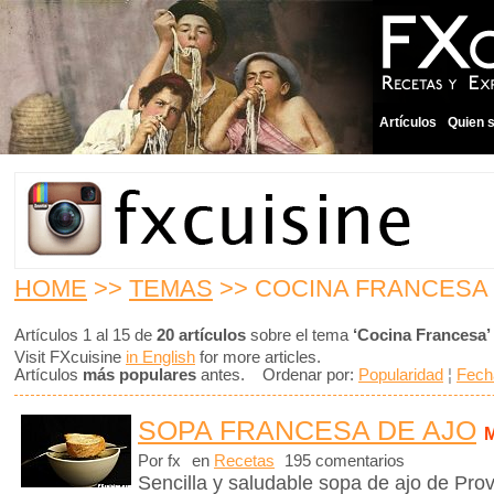
Artículos
Quien 
HOME
>>
TEMAS
>> COCINA FRANCESA
Artículos 1 al 15 de
20 artículos
sobre el tema
‘Cocina Francesa’
Visit FXcuisine
in English
for more articles.
Artículos
más populares
antes. Ordenar por:
Popularidad
¦
Fech
SOPA FRANCESA DE AJO
Por fx
en
Recetas
195 comentarios
Sencilla y saludable sopa de ajo de Pro