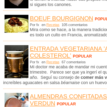
si sigues los canones.
BOEUF BOURGIGNON
POPU
Por fx
en
Recetas
105 comentarios
Mira como se hace, a la manera tradicio
es todo un culto en Francia, aromatizad
ENTRADA VEGETARIANA '
COLESTEROL'
POPULAR
Por fx
en
Recetas
67 comentarios
Mi doctor me acaba de mandar mi cuenta 
trimestre. Parece ser que ya ingerí el q
año. Seguí su consejo de
comer más v
increíbles aguacates en salsa
béarnaise
con un huevo
ALMENDRAS CONFITADAS
VERDUN
POPULAR