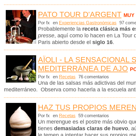
PATO TOUR D'ARGENT
MUY
Por fx
en
Experiencias Gastronómicas
97 come
Probablemente la
receta clásica más e
presse
, aquí como lo hacen en La Tour d
Paris abierto desde el
siglo 16
.
AÏOLI - LA SENSACIONAL 
MEDITERRÁNEA DE AJO
P
Por fx
en
Recetas
76 comentarios
Una de las salsas más adictivas del mund
mediterráneo. Observa como hacerla a la escuela ant
HAZ TUS PROPIOS MERE
Por fx
en
Recetas
59 comentarios
Un merengue es el postre más obvio q
tienes
demasiadas claras de huevo
, a
le temen a intentar hacer sus propios me