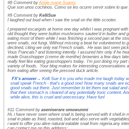
#8
Comment by
Angie marie Suarez
Que son unos cochinos. Como se les ocurre servir sobre lo que 
#9
Comment by
KelliSue
I laughed out loud when I saw the snail on the little scooter.
I prepared escargots at home one day whilst I was pregnant with
old thought they were button mushrooms sautee'd in butter and
eating most of them while I was finishing a second pan at the sto
were snails, not fungi. Without missing a beat he volunteered to g
declined, citing we only eat French snails. He was last seen pickin
Vous Francais? and listening intently. I assured him only if he he
made Grasshopper (creme de menthe) brownies a few days later, 
really feel like eating grasshoppers today. I'm just doing my part 
variety of foods. Your blog makes for interesting conversations 
from eating after seeing the pressed duck article.
FX's answer
→ Kelli Sue it is you who made me laugh today wit
snail speak French - that's a good one! Now many snails are edi
good snails out there. Just remember to let them eat salad and m
that their stomach is cleared of any potentially toxic content. A
while alive, this is cruel and unecessary. Have fun!
#11
Comment by
aseniserare omowunmi
Hi, i have never seen where snail is being served with it shell.i
snail in plate as fried, roasted, boil and also serve with vegetable
i want to offer you alive natural eatable snail from nigeria.any int
can contact me on this address: