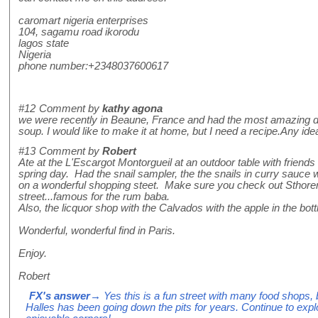
caromart nigeria enterprises
104, sagamu road ikorodu
lagos state
Nigeria
phone number:+2348037600617
#12
Comment by
kathy agona
we were recently in Beaune, France and had the most amazing di
soup. I would like to make it at home, but I need a recipe.Any id
#13
Comment by
Robert
Ate at the L'Escargot Montorgueil at an outdoor table with friend
spring day. Had the snail sampler, the the snails in curry sauce 
on a wonderful shopping steet. Make sure you check out Sthore
street...famous for the rum baba.
Also, the licquor shop with the Calvados with the apple in the bott
Wonderful, wonderful find in Paris.
Enjoy.
Robert
FX's answer
→ Yes this is a fun street with many food shops,
Halles has been going down the pits for years. Continue to expl