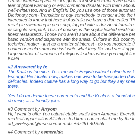
A most interesting article - it's good to know the French are push
fear of global warming or environmental disaster with them about.
well-written too. And in English! Do you use one of those automatic
Dictionary.com- Translator or pay somebody to render it into the
interested to know that here in Australia we have a dish called "P
meat pie swimming in pea soup, topped with a drizzle of tomato
escargots rampant. This, of course, is the sophisticated rendition
finest restaurants. Those who aren't sure about the difference be
basic version and dispense with the snails. Culture in this count
technical matter - just as a matter of interest - do you moderat
posted or could someone just write what they like and see it appe
large number of cartoons of religious leaders which you might find
Koala
#2
Answered by
fx
The Koala is too nice. Yes, me write English without online translato
Escargot Pie Floater now, makes one wish to be transported dow
delicacies. Indeed culture has a long way to go but they say she
there.
Yes I do moderate these comments and the Koala is a friend of 
do mine, as a friendly joke.
#3
Comment by
Artyom
Hi, I want to offer You natural etable snails from Armenia. Everythin
medical organisation.All interested firms can contact me by the fo
art_avetisyan@msn.comor mob: +37491 402559
#4
Comment by
esmeralda