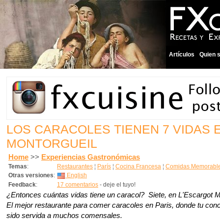
Artículos
Quien 
LOS CARACOLES TIENEN 7 VIDAS 
MONTORGUEIL
Home
>>
Experiencias Gastronómicas
Temas
:
Restaurantes
¦
París
¦
Cocina Francesa
¦
Comidas Memorabl
Otras versiones
:
English
Feedback
:
17 comentarios
- deje el tuyo!
¿Entonces cuántas vidas tiene un caracol? Siete, en L'Escargot M
El mejor restaurante para comer caracoles en Paris, donde tu co
sido servida a muchos comensales.