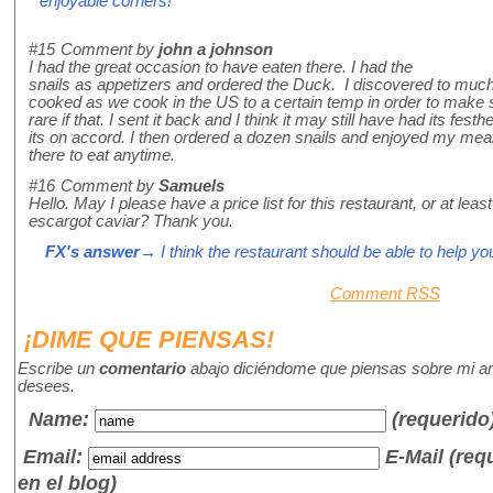
enjoyable corners!
#15
Comment by
john a johnson
I had the great occasion to have eaten there. I had the
snails as appetizers and ordered the Duck. I discovered to much d
cooked as we cook in the US to a certain temp in order to make 
rare if that. I sent it back and I think it may still have had its fe
its on accord. I then ordered a dozen snails and enjoyed my meal
there to eat anytime.
#16
Comment by
Samuels
Hello. May I please have a price list for this restaurant, or at leas
escargot caviar? Thank you.
FX's answer
→ I think the restaurant should be able to help you
Comment RSS
¡DIME QUE PIENSAS!
Escribe un
comentario
abajo diciéndome que piensas sobre mi art
desees.
Name
:
(requerido
Email:
E-Mail (re
en el blog)