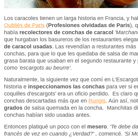
Los caracoles tienen un larga historia en Francia, y h
Oubliés de Paris
(
Profesiones olvidadas de Paris
), 
había
recolectores de conchas de caracol
'Marchand
que hurgaban los basureros de los restaurantes eleg
de caracol usadas
. Las revendían a resturantes más
conchas, para que lo que les quedaba de salsa de mant
grasa barata que usaban en el segundo restaurante y 
como
'escargots au beurre'
.
Naturalmente, la siguiente vez que comí en L'Escargot
historia e
inspeccionamos las conchas
para ver si e
coquilles d'escargots' era un oficio perdido. Es claro
conchas descartadas más que en
Rungis
. Aún así, n
grados
de salsa quemada en la concha. Manchitas di
conchas habían sido usadas antes.
Entonces platiqué un poco con el
mesero
.
'Te debe da
francés de vez en cuando ¿Verdad?' ,
comencé.
'Si M