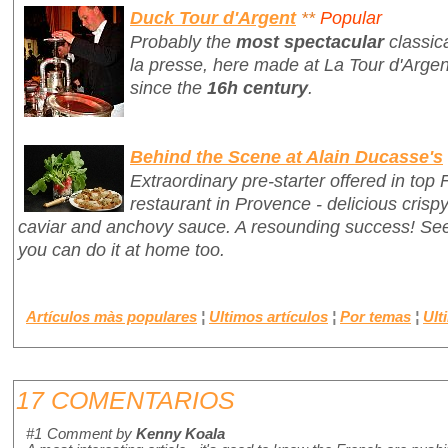
Duck Tour d'Argent
**
Popular
Probably the
most spectacular
classic
la presse
, here made at La Tour d'Argen
since the
16h century
.
Behind the Scene at Alain Ducasse's
Extraordinary pre-starter offered in top
restaurant in Provence - delicious crisp
caviar and anchovy sauce. A resounding success! S
you can do it at home too.
Artículos màs populares
¦
Ultimos artículos
¦
Por temas
¦
Ult
17 COMENTARIOS
#1
Comment by
Kenny Koala