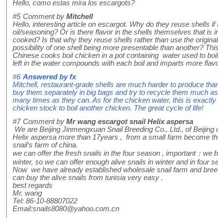
Hello, como estas mira los escargots?
#5
Comment by
Mitchell
Hello, interesting article on escargot. Why do they reuse shells if
oil/seasoning? Or is there flavor in the shells themselves that is 
cooked? Is that why they reuse shells rather than use the original 
possibility of one shell being more presentable than another? Th
Chinese cooks boil chicken in a pot containing water used to boil
left in the water compounds with each boil and imparts more flavo
#6
Answered by
fx
Mitchell, restaurant-grade shells are much harder to produce than 
buy them separately in big bags and try to recycle them much as 
many times as they can. As for the chicken water, this is exact
chicken stock to boil another chicken. The great cycle of life!
#7
Comment by
Mr wang escargot snail Helix aspersa
We are Beijing Jinmengxuan Snail Breeding Co., Ltd., of Beijing
Helix aspersa more than 17years , from a small farm become the
snail’s farm of china.
we can offer the fresh snails in the four season , important：we b
winter, so we can offer enough alive snails in winter and in four 
Now we have already established wholesale snail farm and breedi
can buy the alive snails from tunisia very easy .
best regards
Mr. wang
Tel: 86-10-88807022
Email:snails8080@yahoo.com.cn