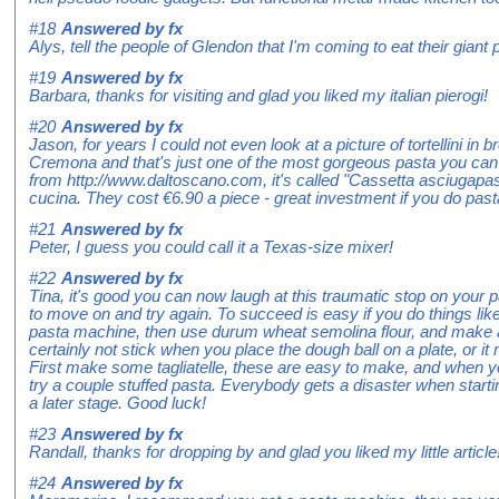
#18
Answered by
fx
Alys, tell the people of Glendon that I'm coming to eat their giant 
#19
Answered by
fx
Barbara, thanks for visiting and glad you liked my italian pierogi!
#20
Answered by
fx
Jason, for years I could not even look at a picture of tortellini in 
Cremona and that's just one of the most gorgeous pasta you can 
from http://www.daltoscano.com, it's called "Cassetta asciugapasta
cucina. They cost €6.90 a piece - great investment if you do pas
#21
Answered by
fx
Peter, I guess you could call it a Texas-size mixer!
#22
Answered by
fx
Tina, it's good you can now laugh at this traumatic stop on your 
to move on and try again. To succeed is easy if you do things like
pasta machine, then use durum wheat semolina flour, and make a 
certainly not stick when you place the dough ball on a plate, or it
First make some tagliatelle, these are easy to make, and when y
try a couple stuffed pasta. Everybody gets a disaster when startin
a later stage. Good luck!
#23
Answered by
fx
Randall, thanks for dropping by and glad you liked my little article
#24
Answered by
fx