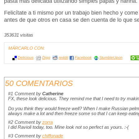
pasta más delicada utilizando simples papas y harina.
Felicítate a ti mismo por un trabajo bien hecho y com
antes de que otros en casa se den cuenta de lo que s
353631 visitas
MÁRCARLO CON:
Delicious
Digg
reddit
Facebook
StumbleUpon
50 COMENTARIOS
#1
Comment by
Catherine
FX, these look delicious. They remind me that I need to try maki
Do you think they would freeze well? When I make Russian pelmeny
always make a lot and then freeze some so that I can keep eatin
#2
Comment by
zorra
I did Ravioli today, too. Mine look not so perfect as yours. :-(
#3
Comment by
chiffonade