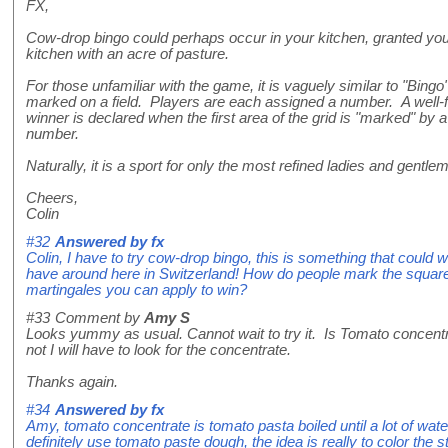
FX,
Cow-drop bingo could perhaps occur in your kitchen, granted yo
kitchen with an acre of pasture.
For those unfamiliar with the game, it is vaguely similar to "Bing
marked on a field. Players are each assigned a number. A well-fe
winner is declared when the first area of the grid is "marked" by a
number.
Naturally, it is a sport for only the most refined ladies and gentle
Cheers,
Colin
#32
Answered by
fx
Colin, I have to try cow-drop bingo, this is something that could
have around here in Switzerland! How do people mark the square
martingales you can apply to win?
#33
Comment by
Amy S
Looks yummy as usual. Cannot wait to try it. Is Tomato concent
not I will have to look for the concentrate.
Thanks again.
#34
Answered by
fx
Amy, tomato concentrate is tomato pasta boiled until a lot of wa
definitely use tomato paste dough, the idea is really to color the 