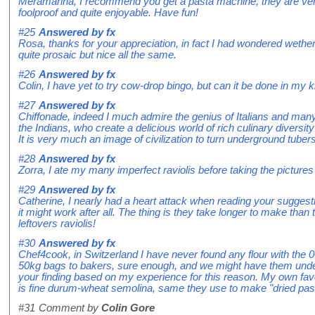
Meramarina, I recommend you get a pasta machine, they are ve
foolproof and quite enjoyable. Have fun!
#25
Answered by
fx
Rosa, thanks for your appreciation, in fact I had wondered wether to
quite prosaic but nice all the same.
#26
Answered by
fx
Colin, I have yet to try cow-drop bingo, but can it be done in my 
#27
Answered by
fx
Chiffonade, indeed I much admire the genius of Italians and many
the Indians, who create a delicious world of rich culinary diversit
It is very much an image of civilization to turn underground tubers
#28
Answered by
fx
Zorra, I ate my many imperfect raviolis before taking the pictures 
#29
Answered by
fx
Catherine, I nearly had a heart attack when reading your suggestio
it might work after all. The thing is they take longer to make than 
leftovers raviolis!
#30
Answered by
fx
Chef4cook, in Switzerland I have never found any flour with the 0
50kg bags to bakers, sure enough, and we might have them under
your finding based on my experience for this reason. My own favor
is fine durum-wheat semolina, same they use to make "dried pas
#31
Comment by
Colin Gore