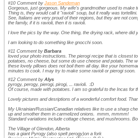
#10
Comment by
Jason Sandeman
Gorgeous, just gorgeous. My wife's grandmother used to make to
Thing is, they would call it "ravioli" soup, but it really was tortell
See, Italians are very proud of their regions, but they are not co
the family, if it is ravioli, then it is ravioli.
I love the pics by the way. One thing, the drying rack, where did 
I am looking to do something like gnocchi soon.
#11
Comment by
Barbara
loved your photo instructions. The pierogi recipe that is closest to
potatoes, no cheese, but some do use cheese and potato. The 
these lovely pillows does not boil them all day. like your homem
minutes to cook. I may try to make some ravioli or pierogi soon.
#12
Comment by
Alys
pyrogy, perogy, pierogi, pirogi, ... ravioli. :D
Of course, made with potatoes. I am so grateful to the Incas for t
Lovely pictures and desriptions of a wonderful comfort food. Tha
My Ukrainian/Russian/Canadian relatives like to use a sharp che
up and smother them in carmelized onions. mmm, mmmm!
Standard variations include cottage cheese, and mushrooms. Bo
The Village of Glendon, Alberta
has a giant Pyrogy (also spelt perogy)on a fork