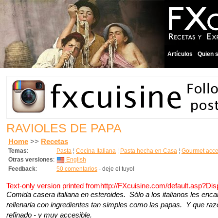
Artículos
Quien 
RAVIOLES DE PAPA
Home
>>
Recetas
Temas
:
Pasta
¦
Cocina Italiana
¦
Pasta hecha en Casa
¦
Gourmet acce
Otras versiones
:
English
Feedback
:
50 comentarios
- deje el tuyo!
Text-only version printed fromhttp://FXcuisine.com/default.asp?Di
Comida casera italiana en esteroides. Sólo a los italianos les enc
rellenarla con ingredientes tan simples como las papas. Y que razó
refinado - y muy accesible.