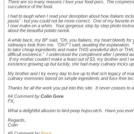
There are so many reasons I love your food porn. The crispness
succulence of the food.
I had to laugh when I read your desription about how Italians inclu
pasta" - but you could not be more correct. One of my favorite i
I now make on a whim. Your gorgeous step by step photo instruc
about the beautiful potato ravioli.
A while back, my BF said, "Oh, you Italians, my heart bleeds for 
sideways look from me. "Oh?" I said, awaiting the explanation. 
to take cheap ingredients and make THIS wonderful dish or THAT i
difficult existence." I understood the compliment after I peeled 
If my mother couldn't make a feast out of $3, my brother and I w
existence growing up but luckily, she had many culinary tricks u
My brother and I try every day to live up to that rich legacy of m
culinary memories based on simple ingredients and fuss-free t
Thanks for all the work you put into this site. It never ceases t
#4
Comment by
Colin Gore
FX,
What a delightful allusion to bird-poop hopscotch. Have you eve
Regards,
Colin
#5
Comment by
Rosa