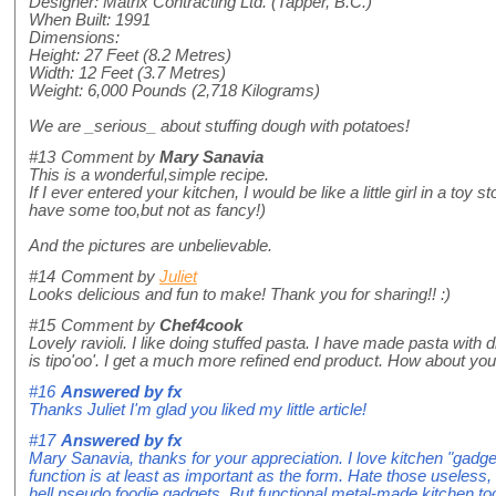
Designer: Matrix Contracting Ltd. (Tapper, B.C.)
When Built: 1991
Dimensions:
Height: 27 Feet (8.2 Metres)
Width: 12 Feet (3.7 Metres)
Weight: 6,000 Pounds (2,718 Kilograms)
We are _serious_ about stuffing dough with potatoes!
#13
Comment by
Mary Sanavia
This is a wonderful,simple recipe.
If I ever entered your kitchen, I would be like a little girl in a toy st
have some too,but not as fancy!)
And the pictures are unbelievable.
#14
Comment by
Juliet
Looks delicious and fun to make! Thank you for sharing!! :)
#15
Comment by
Chef4cook
Lovely ravioli. I like doing stuffed pasta. I have made pasta with 
is tipo'oo'. I get a much more refined end product. How about yo
#16
Answered by
fx
Thanks Juliet I'm glad you liked my little article!
#17
Answered by
fx
Mary Sanavia, thanks for your appreciation. I love kitchen "gadg
function is at least as important as the form. Hate those useless,
hell pseudo foodie gadgets. But functional metal-made kitchen to