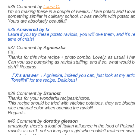
#35
Comment by
Laura C.
I'm so making these in a couple of weeks. I love potato and I lov
something similar in culinary school. It was raviolis with potato 
Yours are absolutely beautiful!
#36
Answered by
fx
Laura if you try these potato raviolis, you will ove them, and it's 
time of crisis!
#37
Comment by
Agnieszka
FX,
Thanks for this nice recipe + photo combo. Lovely, as usual. I h
Can you use pumpking as ravioli stuffing, and if so, what would be 
dish? Regards
FX's answer
→ Agnieska, indeed you can, just look at my artic
Tortellini" for the recipe. Delicious!
#39
Comment by
Brunost
Thanks for your wonderful recipes/photos.
This recipe should be tried with vitelotte potatoes, they are blue/p
nice unusual color when opening the ravioli!
Regards.
#40
Comment by
dorothy gleeson
amazingly, there's a load of Italian influence in the food of Poland,
raviolis as no.1. not so long ago a girl who couldn't makeher own 