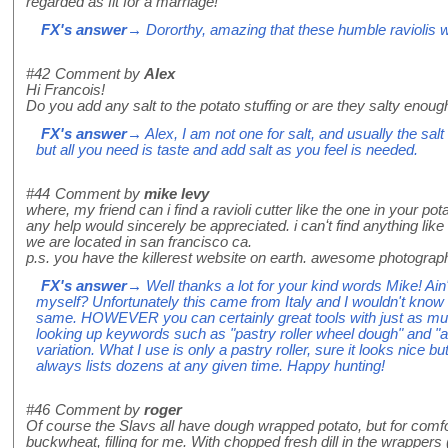
regarded as fit for a marriage!
FX's answer
→ Dororthy, amazing that these humble raviolis wou
#42
Comment by
Alex
Hi Francois!
Do you add any salt to the potato stuffing or are they salty eno
FX's answer
→ Alex, I am not one for salt, and usually the sal
but all you need is taste and add salt as you feel is needed.
#44
Comment by
mike levy
where, my friend can i find a ravioli cutter like the one in your pot
any help would sincerely be appreciated. i canʻt find anything like i
we are located in san francisco ca.
p.s. you have the killerest website on earth. awesome photograp
FX's answer
→ Well thanks a lot for your kind words Mike! Ain't 
myself? Unfortunately this came from Italy and I wouldn't know a
same. HOWEVER you can certainly great tools with just as muc
looking up keywords such as "pastry roller wheel dough" and "a
variation. What I use is only a pastry roller, sure it looks nice
always lists dozens at any given time. Happy hunting!
#46
Comment by
roger
Of course the Slavs all have dough wrapped potato, but for comfor
buckwheat, filling for me. With chopped fresh dill in the wrappers (