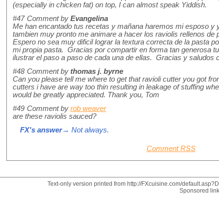
(especially in chicken fat) on top, I can almost speak Yiddish.
#47
Comment by
Evangelina
Me han encantado tus recetas y mañana haremos mi esposo y y
tambien muy pronto me animare a hacer los raviolis rellenos de 
Espero no sea muy dificil lograr la textura correcta de la pasta p
mi propia pasta. Gracias por compartir en forma tan generosa tus
ilustrar el paso a paso de cada una de ellas. Gracias y saludo
#48
Comment by
thomas j. byrne
Can you please tell me where to get that ravioli cutter you got fro
cutters i have are way too thin resulting in leakage of stuffing w
would be greatly appreciated. Thank you, Tom
#49
Comment by
rob weaver
are these raviolis sauced?
FX's answer
→ Not always.
Comment RSS
Text-only version printed from http://FXcuisine.com/default.asp?Di
Sponsored lin