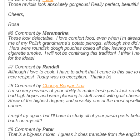
Those raviolis look absolutely gorgeous! Really perfect, beautiful
Cheers,
Rosa
#6
Comment by
Meramarina
These look delectable. I love comfort food, even when I'm alrea
me of my Polish grandmama's potato pierogis, although she did 
Hers were roundish dough pouches boiled all day, leaving no flav
cigarette smoke. I will not be continuing this tradition! I think 
for the ideas!
#7
Comment by
Randall
Although I love to cook, I have to admit that I come to this site t
new recipes! Today was no exception. Thanks fx!
#8
Comment by
Choosy Beggar Tina
I'm so very envious of your ability to make fresh pasta look so ef
had high hopes and were planning to stuff ravioli with goat chees
Show of the highest degree, and possibly one of the most upsett
career.
I might try again, but I'll have to study all of your pasta posts befo
back on myself!!
#9
Comment by
Peter
That is a big-ass mixer. I guess it does translate from the english