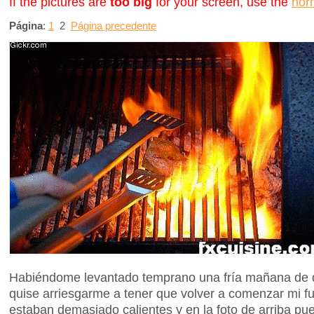
If the pictures are
too big
for your screen, use the
nor
Página
:
1
2
Página precedente
Habiéndome levantado temprano una fría mañana de di
quise arriesgarme a tener que volver a comenzar mi f
estaban demasiado calientes y en la foto de arriba pu