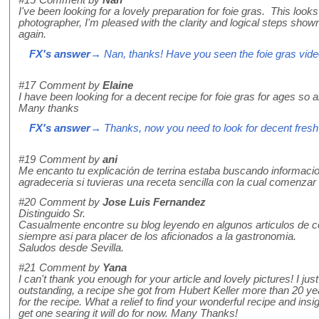
I've been looking for a lovely preparation for foie gras. This look
photographer, I'm pleased with the clarity and logical steps shown.
again.
FX's answer
→ Nan, thanks! Have you seen the foie gras vide
#17
Comment by
Elaine
I have been looking for a decent recipe for foie gras for ages so a
Many thanks
FX's answer
→ Thanks, now you need to look for decent fresh
#19
Comment by
ani
Me encanto tu explicación de terrina estaba buscando informacion
agradeceria si tuvieras una receta sencilla con la cual comenzar 
#20
Comment by
Jose Luis Fernandez
Distinguido Sr.
Casualmente encontre su blog leyendo en algunos articulos de cocin
siempre asi para placer de los aficionados a la gastronomia.
Saludos desde Sevilla.
#21
Comment by
Yana
I can't thank you enough for your article and lovely pictures! I j
outstanding, a recipe she got from Hubert Keller more than 20 ye
for the recipe. What a relief to find your wonderful recipe and insi
get one searing it will do for now. Many Thanks!