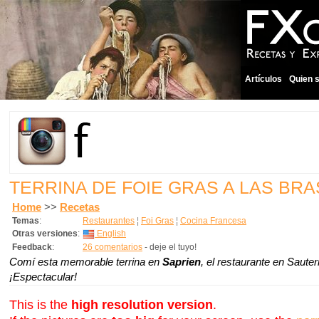
Artículos
Quien 
TERRINA DE FOIE GRAS A LAS B
Home
>>
Recetas
Temas
:
Restaurantes
¦
Foi Gras
¦
Cocina Francesa
Otras versiones
:
English
Feedback
:
26 comentarios
- deje el tuyo!
Comí esta memorable terrina en
Saprien
, el restaurante en Saut
¡Espectacular!
This is the
high resolution version
.