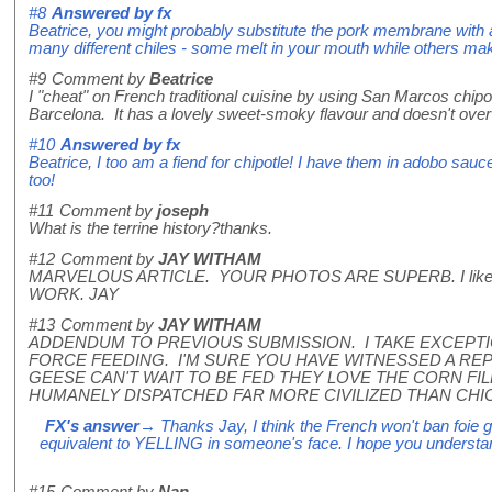
#8
Answered by
fx
Beatrice, you might probably substitute the pork membrane with an
many different chiles - some melt in your mouth while others ma
#9
Comment by
Beatrice
I "cheat" on French traditional cuisine by using San Marcos chipot
Barcelona. It has a lovely sweet-smoky flavour and doesn't over
#10
Answered by
fx
Beatrice, I too am a fiend for chipotle! I have them in adobo sau
too!
#11
Comment by
joseph
What is the terrine history?thanks.
#12
Comment by
JAY WITHAM
MARVELOUS ARTICLE. YOUR PHOTOS ARE SUPERB. I lik
WORK. JAY
#13
Comment by
JAY WITHAM
ADDENDUM TO PREVIOUS SUBMISSION. I TAKE EXCEPT
FORCE FEEDING. I'M SURE YOU HAVE WITNESSED A RE
GEESE CAN'T WAIT TO BE FED THEY LOVE THE CORN FI
HUMANELY DISPATCHED FAR MORE CIVILIZED THAN CHI
FX's answer
→ Thanks Jay, I think the French won't ban foie g
equivalent to YELLING in someone's face. I hope you understa
#15
Comment by
Nan