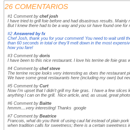
26 COMENTARIOS
#1
Comment by
chef josh
I have tried to grill foie before and had disastrous results. Main
But I knew there had to be a way and you sir have found one for me
#2
Answered by
fx
Chef Josh, thank you for your comment! You need to wait until t
than 60 seconds in total or they'll melt down in the most expensiv
how you fare!
#3
Comment by
doris
I have been to this nice restaurant. I love his terrine de foie gras 
#4
Comment by
chef steve
The terrine recipe looks very interesting as does the restaurant pi
We have some great restaurants here (including my own) but nev
#5
Comment by
Curt
Now I'm upset that I didn't grill my foie gras. I have a few slices left
anything I can on the grill. Nice article, and, as usual, great photo
#6
Comment by
Baitte
hmmm....very interesting! Thanks google
#7
Comment by
Beatrice
Francois, what do you think of using caul fat instead of plain pork 
when tradition calls for sweetness; there is a certain sweetness i