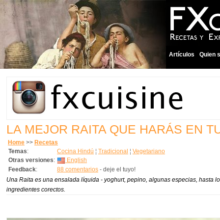
Artículos
Quien 
LA MEJOR RAITA QUE HARÁS EN TU
Home
>>
Recetas
Temas
:
Cocina Hindú
¦
Tradicional
¦
Vegetariano
Otras versiones
:
English
Feedback
:
88 comentarios
- deje el tuyo!
Una Raita es una ensalada líquida - yoghurt, pepino, algunas especias, hasta 
ingredientes corectos.