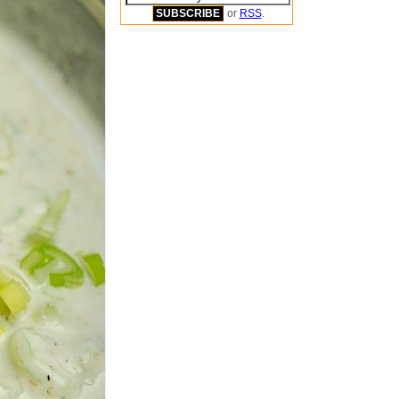
or
RSS
.