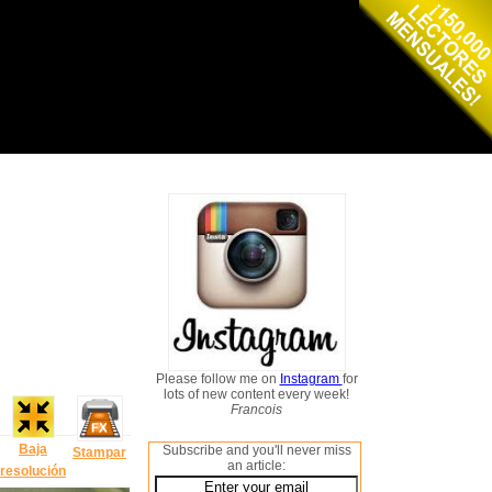
Please follow me on
Instagram
for
lots of new content every week!
Francois
Baja
Subscribe and you'll never miss
Stampar
an article:
resolución