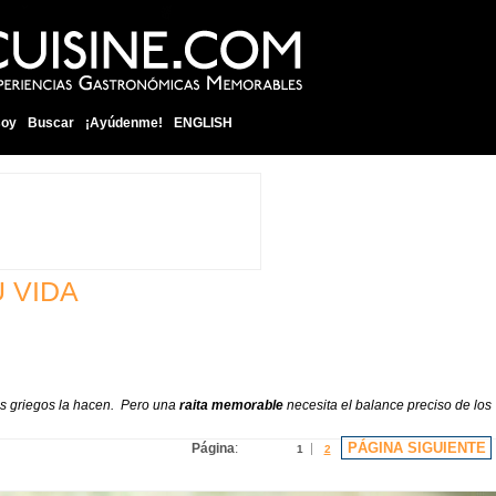
soy
Buscar
¡Ayúdenme!
ENGLISH
 VIDA
los griegos la hacen. Pero una
raita memorable
necesita el balance preciso de los
PÁGINA SIGUIENTE
Página
:
1
2