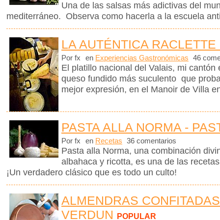
Una de las salsas más adictivas del mund
mediterráneo. Observa como hacerla a la escuela ant
LA AUTÉNTICA RACLETTE 
Por fx
en
Experiencias Gastronómicas
46 come
El platillo nacional del Valais, mi cantón
queso fundido más suculento que proba
mejor expresión, en el Manoir de Villa en
PASTA ALLA NORMA - PAS
Por fx
en
Recetas
36 comentarios
Pasta alla Norma, una combinación divin
albahaca y ricotta, es una de las receta
¡Un verdadero clásico que es todo un culto!
ALMENDRAS CONFITADAS
VERDUN
POPULAR