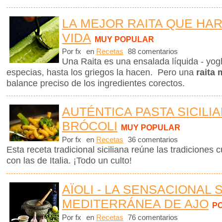
LA MEJOR RAITA QUE HAR
VIDA
MUY POPULAR
Por fx
en
Recetas
88 comentarios
Una Raita es una ensalada líquida - yog
especias, hasta los griegos la hacen. Pero una
raita
balance preciso de los ingredientes corectos.
AUTÉNTICA PASTA SICILI
BRÓCOLI
MUY POPULAR
Por fx
en
Recetas
36 comentarios
Esta receta tradicional siciliana reúne las tradiciones c
con las de Italia. ¡Todo un culto!
AÏOLI - LA SENSACIONAL 
MEDITERRÁNEA DE AJO
P
Por fx
en
Recetas
76 comentarios