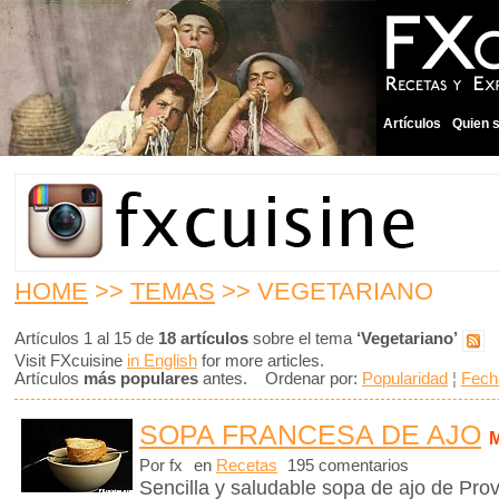
Artículos
Quien 
HOME
>>
TEMAS
>> VEGETARIANO
Artículos 1 al 15 de
18 artículos
sobre el tema
‘Vegetariano’
Visit FXcuisine
in English
for more articles.
Artículos
más populares
antes. Ordenar por:
Popularidad
¦
Fech
SOPA FRANCESA DE AJO
Por fx
en
Recetas
195 comentarios
Sencilla y saludable sopa de ajo de Pro