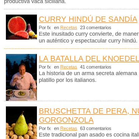
productiva vaca siciliana.
CURRY HINDÚ DE SANDÍA
Por fx
en
Recetas
23 comentarios
Este inusitado curry convierte, de mane
un auténtico y espectacular curry hindú.
LA BATALLA DEL KNOEDE
Por fx
en
Recetas
41 comentarios
La historia de un arma secreta alemana
platillo por los italianos.
BRUSCHETTA DE PERA, N
GORGONZOLA
Por fx
en
Recetas
63 comentarios
Este tradicional pan asado es cocina ita