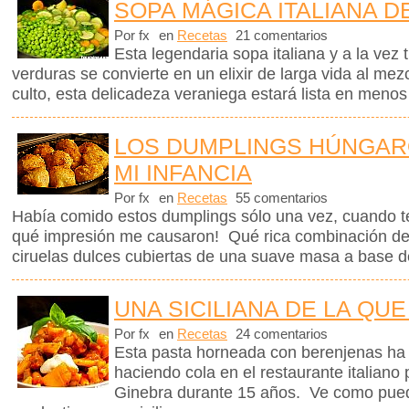
SOPA MÁGICA ITALIANA D
Por fx
en
Recetas
21 comentarios
Esta legendaria sopa italiana y a la vez 
verduras se convierte en un elixir de larga vida al me
culto, esta delicadeza veraniega estará lista en menos
LOS DUMPLINGS HÚNGAR
MI INFANCIA
Por fx
en
Recetas
55 comentarios
Había comido estos dumplings sólo una vez, cuando t
qué impresión me causaron! Qué rica combinación de
ciruelas dulces cubiertas de una suave masa a base d
UNA SICILIANA DE LA QUE
Por fx
en
Recetas
24 comentarios
Esta pasta horneada con berenjenas ha m
haciendo cola en el restaurante italiano
Ginebra durante 15 años. Ve como pued