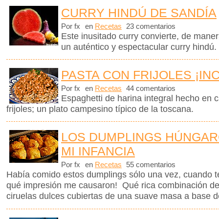
CURRY HINDÚ DE SANDÍA
Por fx
en
Recetas
23 comentarios
Este inusitado curry convierte, de mane
un auténtico y espectacular curry hindú.
PASTA CON FRIJOLES ¡IN
Por fx
en
Recetas
44 comentarios
Espaghetti de harina integral hecho en 
frijoles; un plato campesino típico de la toscana.
LOS DUMPLINGS HÚNGAR
MI INFANCIA
Por fx
en
Recetas
55 comentarios
Había comido estos dumplings sólo una vez, cuando t
qué impresión me causaron! Qué rica combinación de
ciruelas dulces cubiertas de una suave masa a base d