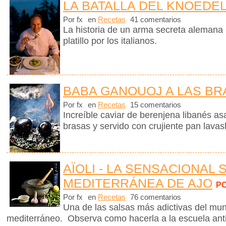
LA BATALLA DEL KNOEDE
Por fx
en
Recetas
41 comentarios
La historia de un arma secreta alemana
platillo por los italianos.
BABA GANOUOJ A LAS BR
Por fx
en
Recetas
15 comentarios
Increíble caviar de berenjena libanés a
brasas y servido con crujiente pan lav
AÏOLI - LA SENSACIONAL 
MEDITERRÁNEA DE AJO
P
Por fx
en
Recetas
76 comentarios
Una de las salsas más adictivas del mund
mediterráneo. Observa como hacerla a la escuela ant