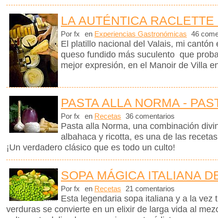
LA AUTÉNTICA RACLETTE 
Por fx
en
Experiencias Gastronómicas
46 come
El platillo nacional del Valais, mi cantón
queso fundido más suculento que proba
mejor expresión, en el Manoir de Villa en
PASTA ALLA NORMA - PAS
Por fx
en
Recetas
36 comentarios
Pasta alla Norma, una combinación divin
albahaca y ricotta, es una de las receta
¡Un verdadero clásico que es todo un culto!
SOPA MÁGICA ITALIANA D
Por fx
en
Recetas
21 comentarios
Esta legendaria sopa italiana y a la vez 
verduras se convierte en un elixir de larga vida al me