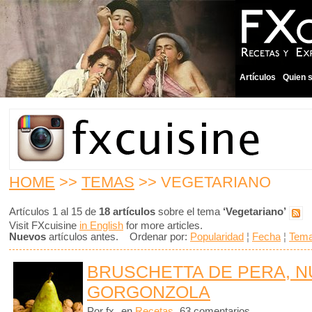
Artículos
Quien 
HOME
>>
TEMAS
>> VEGETARIANO
Artículos 1 al 15 de
18 artículos
sobre el tema
‘Vegetariano’
Visit FXcuisine
in English
for more articles.
Nuevos
artículos antes. Ordenar por:
Popularidad
¦
Fecha
¦
Tem
BRUSCHETTA DE PERA, N
GORGONZOLA
Por fx
en
Recetas
63 comentarios