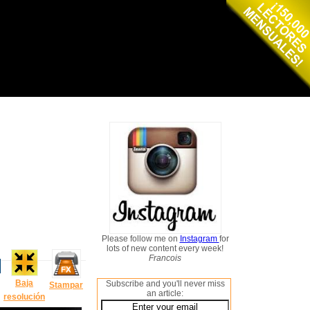
Please follow me on
Instagram
for
lots of new content every week!
Francois
Baja
Subscribe and you'll never miss
Stampar
an article:
resolución