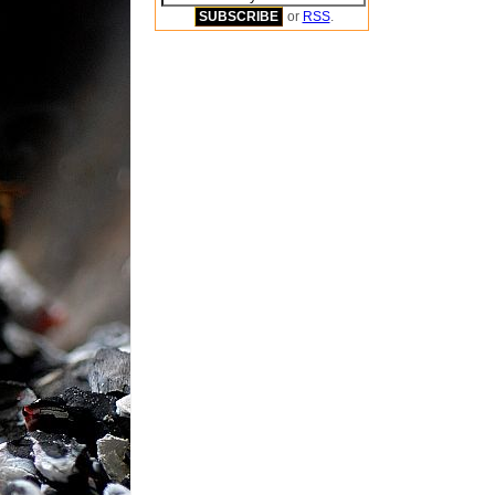
or
RSS
.