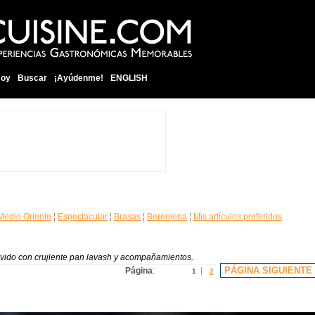
soy
Buscar
¡Ayúdenme!
ENGLISH
Medio Oriente
¦
Espectacular
¦
Brasas
¦
Berenjena
¦
Mis artículos preferidos
ervido con crujiente pan lavash y acompañamientos.
PÁGINA SIGUIENTE
Página
:
1
2