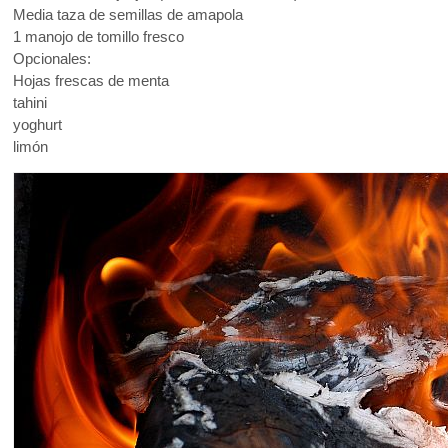
Media taza de semillas de amapola
1 manojo de tomillo fresco
Opcionales:
Hojas frescas de menta
tahini
yoghurt
limón