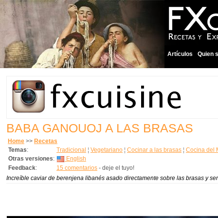
Artículos
Quien 
BABA GANOUOJ A LAS BRASAS
Home
>>
Recetas
Temas
:
Tradicional
¦
Vegetariano
¦
Cocinar a las brasas
¦
Cocina del 
Otras versiones
:
English
Feedback
:
15 comentarios
- deje el tuyo!
Increíble caviar de berenjena libanés asado directamente sobre las brasas y s