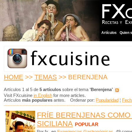
Artículos
Quien 
HOME
>>
TEMAS
>> BERENJENA
Artículos 1 al 5 de
5 artículos
sobre el tema
‘Berenjena’
Visit FXcuisine
in English
for more articles.
Artículos
más populares
antes. Ordenar por:
Popularidad
¦
Fech
FRÍE BERENJENAS COMO
SICILIANA
POPULAR
Por fx
en
Experiencias Gastronómicas
49 come