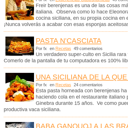
Freir berenjenas es una de las cosas m
italiana. Observa como lo hace Eleonora
cocina siciliana, en su propia cocina en e
¡Nunca volverás a acabar con esas esponjas aceitosa
PASTA N'CASCIATA
Por fx
en
Recetas
49 comentarios
Un verdadero super-culto en Sicilia rara 
Comerlo de la pantalla de tu computadora es 100% libr
UNA SICILIANA DE LA QUE
Por fx
en
Recetas
24 comentarios
Esta pasta horneada con berenjenas ha m
haciendo cola en el restaurante italiano
Ginebra durante 15 años. Ve como pued
productiva vaca siciliana.
BABA GANOUOJ A LAS BR