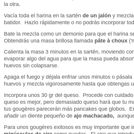
la otra.
Vacía toda el harina en la sartén
de un jalón
y mezcla
batidor. Hazlo rápidamente o no podrás incorporar tod
Bate la mezcla como un demonio para que el harina 
Obtendrás una masa brillosa llamada
pâte à choux
('
Calienta la masa 3 minutos en la sartén, moviendo co
evaporar algo del agua para que la masa pueda absor
huevos sin colapsarse.
Apaga el fuego y déjala enfriar unos minutos o pásala
huevos y mezcla vigorosamente hasta que obtengas 
Incorpora unos 30 gr del queso. Procede con cuidad
queso es mejor, pero demasiado queso hará que tu m
tus gougères parecerán más pancakes que globos. E
añadir un diente pequeño de
ajo machacado,
aunque 
Para unos gougères exitosos es muy importante que i
minúsculas de aire
como puedas. El aire que introdu