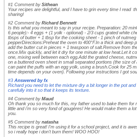
#1
Comment by
Sithean
Your recipes are delightful, and I have to grin every time I read
sharing!
#2
Comment by
Richard Bennett
Is this what you meant to say in your recipe. Preparation: 20 mi
6 people):- 4 eggs + (1 yolk - optional) - 2/3 cups grated white che
tbsps of butter + 1 tbsp for the cooking sheet - 1 pinch of nutmeg 
pepperDirections:Preheat the oven to 400°F.In a thick and deep p
add the butter cut in pieces + 1 teaspoon of salt.Remove from the 
once.Mix quickly, and let it dry for one minute at low heat.Let it c
one, mixing well between each egg.Add the grated cheese, nutmeg
on a buttered oven sheet in small separated portions (the size of
can paint the puffs with an egg yolk, using a brush.Cook for 25 m
time depends on your oven). Following your instructions I got s
#3
Answered by
fx
Richard you need to let the mixture dry a bit longer in the pot a
carefully into it so that it keeps its texture.
#4
Comment by
Maud
Oh thank you so much for this, my father used to bake them fo
little and i'm so very fond of gougères! He would make them a lo
you.
#5
Comment by
natasha
This recipe is great! I'm using it for a school project, and it is
so i really hope i don't burn them! WOO HOO!