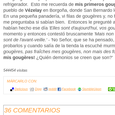
refrigerador. Esto me recuerda de
mis primeros gou
pueblo de
Vézelay
en Borgoña, donde San Bernardo l
En una pequeña panadería, vi filas de gougères y, no
me preguntaba si sabían bien. Entonces le pregunté a
habían hecho ese día
'Elles sont d'aujourd'hui, vos go
momento y entonces contestó bruscamente
'Mais non
sont de l'avant-veille.'
- 'No Señor, que se ha pensado, 
probarlos y cuando salía de la tienda la escuché mur
gougères, pas fraîches mes gougères, non mais des fo
mis gougères!
¿Quién demonios se creen que son?'
544454 visitas
MÁRCARLO CON:
Delicious
Digg
reddit
Facebook
StumbleUpon
36 COMENTARIOS