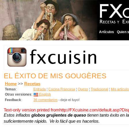
Artículos
Quien 
EL ÉXITO DE MIS GOUGÈRES
Home
>>
Recetas
Temas
:
Entrada
¦
Cocina Francesa
¦
Queso
¦
Tradicional
¦
Mis artículo
Otras versiones
:
English
Feedback
:
36 comentarios
- deje el tuyo!
Text-only version printed fromhttp://FXcuisine.com/default.asp?Di
Estos inflados
globos grujientes de queso
tienen tanto éxito en l
suficientemente rápido. Ve lo fácil que es hacerlos.