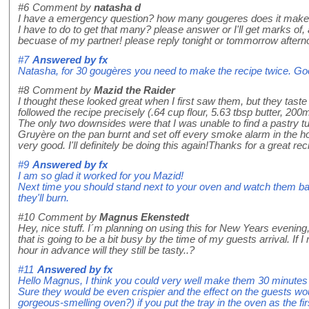
#6
Comment by
natasha d
I have a emergency question? how many gougeres does it make
I have to do to get that many? please answer or I'll get marks of, 
becuase of my partner! please reply tonight or tommorrow after
#7
Answered by
fx
Natasha, for 30 gougères you need to make the recipe twice. Go
#8
Comment by
Mazid the Raider
I thought these looked great when I first saw them, but they taste 
followed the recipe precisely (.64 cup flour, 5.63 tbsp butter, 20
The only two downsides were that I was unable to find a pastry tu
Gruyère on the pan burnt and set off every smoke alarm in the h
very good. I'll definitely be doing this again!Thanks for a great rec
#9
Answered by
fx
I am so glad it worked for you Mazid!
Next time you should stand next to your oven and watch them ba
they'll burn.
#10
Comment by
Magnus Ekenstedt
Hey, nice stuff. I´m planning on using this for New Years evening
that is going to be a bit busy by the time of my guests arrival. If
hour in advance will they still be tasty..?
#11
Answered by
fx
Hello Magnus, I think you could very well make them 30 minutes b
Sure they would be even crispier and the effect on the guests wou
gorgeous-smelling oven?) if you put the tray in the oven as the fi