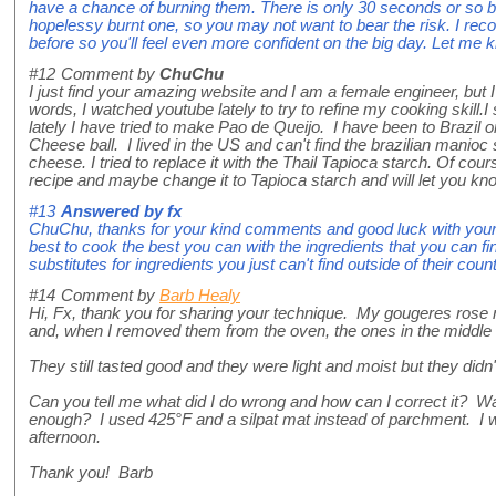
have a chance of burning them. There is only 30 seconds or so 
hopelessy burnt one, so you may not want to bear the risk. I rec
before so you'll feel even more confident on the big day. Let me
#12
Comment by
ChuChu
I just find your amazing website and I am a female engineer, but I 
words, I watched youtube lately to try to refine my cooking skill
lately I have tried to make Pao de Queijo. I have been to Brazil on
Cheese ball. I lived in the US and can't find the brazilian manioc 
cheese. I tried to replace it with the Thail Tapioca starch. Of course
recipe and maybe change it to Tapioca starch and will let you kn
#13
Answered by
fx
ChuChu, thanks for your kind comments and good luck with your
best to cook the best you can with the ingredients that you can fin
substitutes for ingredients you just can't find outside of their count
#14
Comment by
Barb Healy
Hi, Fx, thank you for sharing your technique. My gougeres rose n
and, when I removed them from the oven, the ones in the middle o
They still tasted good and they were light and moist but they didn'
Can you tell me what did I do wrong and how can I correct it? 
enough? I used 425°F and a silpat mat instead of parchment. I w
afternoon.
Thank you! Barb