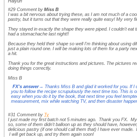
Haiyun
#29
Comment by
Miss B
I was a bit nervous about trying these, as I am not much of a c
pastry, but it turns out that they were really quite easy! My very fi
They stayed in exactly the shape they were piped. I couldn't eat 
had a stomachache last night!!
Because they held their shape so well I'm thinking about using dif
just a plain round one. I will be making lots of them for a party n
a hit.
Thank you for the great instructions and pictures. The pictures r
doing things correctly.
Miss B
FX's answer
→ Thanks Miss B and glad it worked for you. If I
you to follow the recipe scrupulously the next time too. This is
easy when you do it by the book, that next time you feel tempte
measurement, mix while watching TV, and then disaster happe
#31
Comment by
Ty
I just made my first batch not 5 minutes ago. Thank you FX. My
so, some of them didn't balloon up as they should have, however
delicious pastry (if one should call them that) I have ever made. My 
I will get back up, and try them again soon!