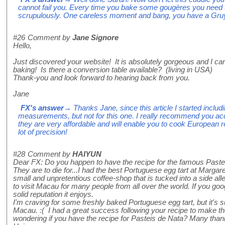
cannot fail you. Every time you bake some gougères you need t
scrupulously. One careless moment and bang, you have a Gruy
#26
Comment by
Jane Signore
Hello,
Just discovered your website! It is absolutely gorgeous and I ca
baking! Is there a conversion table available? (living in USA)
Thank-you and look forward to hearing back from you.
Jane
FX's answer
→ Thanks Jane, since this article I started includ
measurements, but not for this one. I really recommend you acqu
they are very affordable and will enable you to cook European r
lot of precision!
#28
Comment by
HAIYUN
Dear FX: Do you happen to have the recipe for the famous Past
They are to die for...I had the best Portuguese egg tart at Margar
small and unpretentious coffee-shop that is tucked into a side alle
to visit Macau for many people from all over the world. If you goog
solid reputation it enjoys.
I'm craving for some freshly baked Portuguese egg tart, but it's s
Macau. :( I had a great success following your recipe to make t
wondering if you have the recipe for Pasteis de Nata? Many th