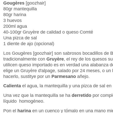
Gougères
[goozhair]
80gr mantequilla
80gr harina
3 huevos
200ml agua
40-100gr Gruyère de calidad o queso Comté
Una pizca de sal
1 diente de ajo (opcional)
Los Gougères [goozhair] son sabrosos bocadillos de 
tradicionalmente con
Gruyère
, el rey de los quesos s
utilicen queso importado es en verdad una alabanza 
elige un Gruyère d'alpage, salado por 24 meses, o un 
hacerlo, sustitye por un
Parmesano
añejo.
Calienta
el agua, la mantequilla y una pizca de sal en
Una vez que la mantequilla se ha
derretido
por compl
líquido homogéneo.
Pon el
harina
en un cuenco y tómalo en una mano mien