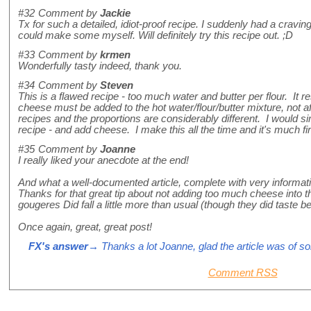
#32
Comment by
Jackie
Tx for such a detailed, idiot-proof recipe. I suddenly had a cravin
could make some myself. Will definitely try this recipe out. ;D
#33
Comment by
krmen
Wonderfully tasty indeed, thank you.
#34
Comment by
Steven
This is a flawed recipe - too much water and butter per flour. It r
cheese must be added to the hot water/flour/butter mixture, not af
recipes and the proportions are considerably different. I would 
recipe - and add cheese. I make this all the time and it's much fi
#35
Comment by
Joanne
I really liked your anecdote at the end!
And what a well-documented article, complete with very informativ
Thanks for that great tip about not adding too much cheese into th
gougeres Did fall a little more than usual (though they did taste be
Once again, great, great post!
FX's answer
→ Thanks a lot Joanne, glad the article was of s
Comment RSS