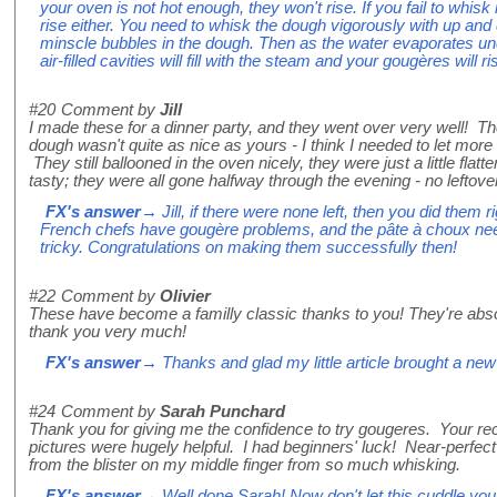
your oven is not hot enough, they won't rise. If you fail to whisk
rise either. You need to whisk the dough vigorously with up a
minscle bubbles in the dough. Then as the water evaporates und
air-filled cavities will fill with the steam and your gougères will r
#20
Comment by
Jill
I made these for a dinner party, and they went over very well! T
dough wasn't quite as nice as yours - I think I needed to let more 
They still ballooned in the oven nicely, they were just a little flatt
tasty; they were all gone halfway through the evening - no lefto
FX's answer
→ Jill, if there were none left, then you did them
French chefs have gougère problems, and the pâte à choux ne
tricky. Congratulations on making them successfully then!
#22
Comment by
Olivier
These have become a familly classic thanks to you! They're abso
thank you very much!
FX's answer
→ Thanks and glad my little article brought a new 
#24
Comment by
Sarah Punchard
Thank you for giving me the confidence to try gougeres. Your rec
pictures were hugely helpful. I had beginners' luck! Near-perfe
from the blister on my middle finger from so much whisking.
FX's answer
→ Well done Sarah! Now don't let this cuddle you i