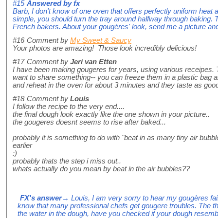
#15
Answered by
fx
Barb, I don't know of one oven that offers perfectly uniform heat 
simple, you should turn the tray around halfway through baking. T
French bakers. About your gougères' look, send me a picture and I
#16
Comment by
My Sweet & Saucy
Your photos are amazing! Those look incredibly delicious!
#17
Comment by
Jeri van Etten
I have been making gougeres for years, using various receipes. T
want to share something-- you can freeze them in a plastic bag
and reheat in the oven for about 3 minutes and they taste as good
#18
Comment by
Louis
I follow the recipe to the very end....
the final dough look exactly like the one shown in your picture..
the gougeres doesnt seems to rise after baked...
probably it is something to do with "beat in as many tiny air bub
earlier
:)
probably thats the step i miss out..
whats actually do you mean by beat in the air bubbles??
FX's answer
→ Louis, I am very sorry to hear my gougères fa
know that many professional chefs get gougere troubles. The th
the water in the dough, have you checked if your dough resembl