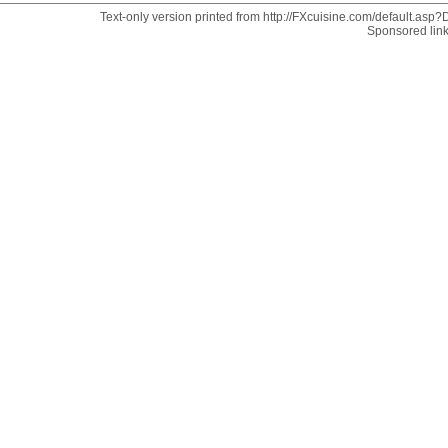
Text-only version printed from http://FXcuisine.com/default.asp?D
Sponsored lin