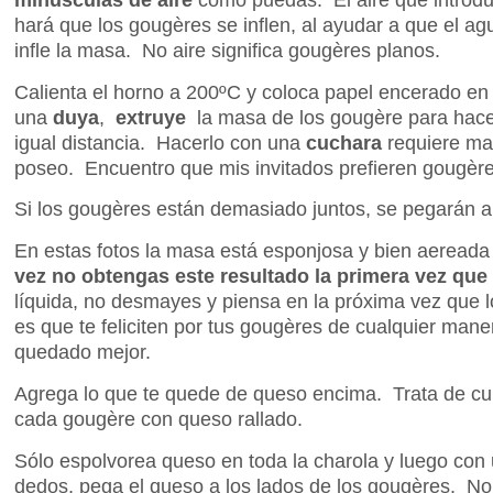
hará que los gougères se inflen, al ayudar a que el ag
infle la masa. No aire significa gougères planos.
Calienta el horno a 200ºC y coloca papel encerado en
una
duya
,
extruye
la masa de los gougère para hac
igual distancia. Hacerlo con una
cuchara
requiere ma
poseo. Encuentro que mis invitados prefieren gougè
Si los gougères están demasiado juntos, se pegarán al
En estas fotos la masa está esponjosa y bien aereada
vez no obtengas este resultado la primera vez que 
líquida, no desmayes y piensa en la próxima vez que 
es que te feliciten por tus gougères de cualquier mane
quedado mejor.
Agrega lo que te quede de queso encima. Trata de cubr
cada gougère con queso rallado.
Sólo espolvorea queso en toda la charola y luego con 
dedos, pega el queso a los lados de los gougères. No