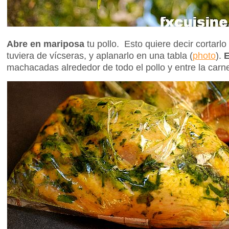
Abre en mariposa
tu pollo. Esto quiere decir cortarlo
tuviera de vícseras, y aplanarlo en una tabla (
photo
).
machacadas alrededor de todo el pollo y entre la carne 