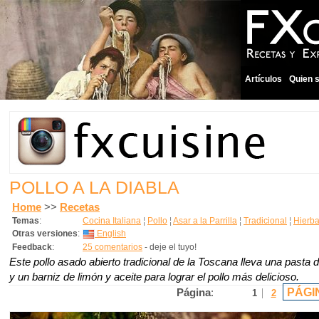
Artículos
Quien 
POLLO A LA DIABLA
Home
>>
Recetas
Temas
:
Cocina Italiana
¦
Pollo
¦
Asar a la Parrilla
¦
Tradicional
¦
Hierb
Otras versiones
:
English
Feedback
:
25 comentarios
- deje el tuyo!
Este pollo asado abierto tradicional de la Toscana lleva una pasta 
y un barniz de limón y aceite para lograr el pollo más delicioso.
PÁGI
Página
:
1
2