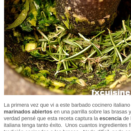
La primera vez que vi a este barbado cocinero italian
marinados abiertos
en una parrilla sobre las brasas y
verdad pensé que esta receta captura la
escencia
de 
italiana tenga tanto éxito. Unos cuantos ingredientes 