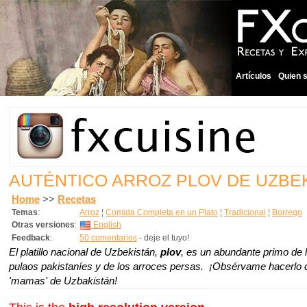
Artículos
Quien 
AUTÉNTICO ARROZ PLOV DE UZBE
Home
>>
Recetas
Temas
:
Arroz
¦
Comida Completa en un Plato
¦
Tradicional
¦
Borrego
Otras versiones
:
English
Feedback
:
50 comentarios
- deje el tuyo!
El platillo nacional de Uzbekistán,
plov
,
es un abundante primo de 
pulaos pakistaníes y de los arroces persas. ¡Obsérvame hacerlo
'mamas' de Uzbakistán!