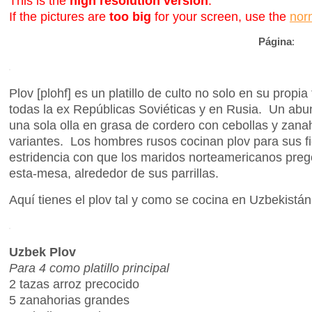
This is the
high resolution version
.
If the pictures are
too big
for your screen, use the
nor
Página
:
Plov [plohf] es un platillo de culto no solo en su propia
todas la ex Repúblicas Soviéticas y en Rusia. Un abun
una sola olla en grasa de cordero con cebollas y zana
variantes. Los hombres rusos cocinan plov para sus f
estridencia con que los maridos norteamericanos pre
esta-mesa, alrededor de sus parrillas.
Aquí tienes el plov tal y como se cocina en Uzbekistán
Uzbek Plov
Para 4 como platillo principal
2 tazas arroz precocido
5 zanahorias grandes