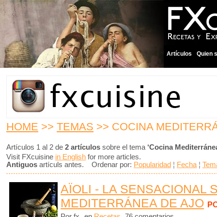
Artículos
Quien 
HOME
>>
TEMAS
>> COCINA MEDITERR
Artículos 1 al 2 de
2 artículos
sobre el tema
‘Cocina Mediterráne
Visit FXcuisine
in English
for more articles.
Antiguos
artículs antes. Ordenar por:
Popularidad
¦
Fecha
¦
Tem
AÏOLI - LA SENSACIONAL 
MEDITERRÁNEA DE AJO
P
Por fx
en
Recetas
76 comentarios