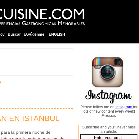
soy
Buscar
¡Ayúdenme!
ENGLISH
A
Please follow me on
Instagram
for
lots of new content every week!
Francois
N EN ISTANBUL
Subscribe and you'll never miss
an article:
l para la primera noche del
otos para llevarte a una comida