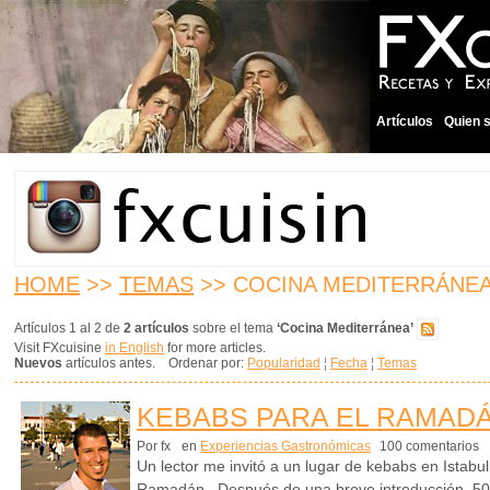
Artículos
Quien 
HOME
>>
TEMAS
>> COCINA MEDITERRÁNE
Artículos 1 al 2 de
2 artículos
sobre el tema
‘Cocina Mediterránea’
Visit FXcuisine
in English
for more articles.
Nuevos
artículos antes. Ordenar por:
Popularidad
¦
Fecha
¦
Temas
KEBABS PARA EL RAMADÁ
Por fx
en
Experiencias Gastronómicas
100 comentarios
Un lector me invitó a un lugar de kebabs en Istabu
Ramadán. Después de una breve introducción, 50 f