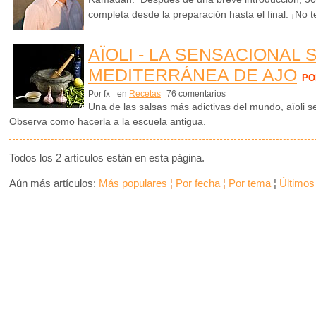
completa desde la preparación hasta el final. ¡No te
AÏOLI - LA SENSACIONAL 
MEDITERRÁNEA DE AJO
PO
Por fx
en
Recetas
76 comentarios
Una de las salsas más adictivas del mundo, aïoli 
Observa como hacerla a la escuela antigua.
Todos los 2 artículos están en esta página.
Aún más artículos:
Más populares
¦
Por fecha
¦
Por tema
¦
Últimos