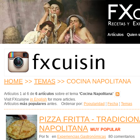
Artículos
Quien 
HOME
>>
TEMAS
>> COCINA NAPOLITANA
Artículos 1 al 6 de
6 artículos
sobre el tema
‘Cocina Napolitana’
Visit FXcuisine
in English
for more articles.
Artículos
más populares
antes. Ordenar por:
Popularidad
¦
Fecha
¦
Temas
PIZZA FRITTA - TRADICION
NAPOLITANA
MUY POPULAR
Por fx
en
Experiencias Gastronómicas
80 comentarios