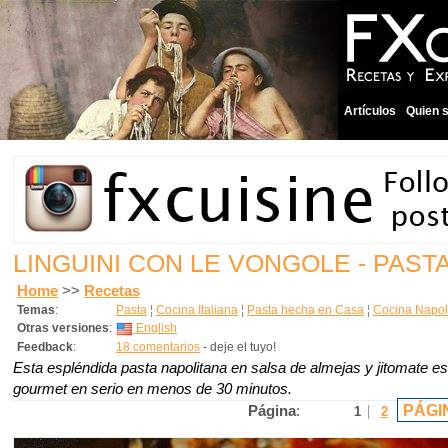
Artículos
Quien 
LINGUINI CON LE VONGOLE - PAST
Home
>>
Recetas
Temas
:
Pasta
¦
Cocina Italiana
¦
Pasta hecha en Casa
¦
Cocina Napol
Otras versiones
:
English
Feedback
:
18 comentarios
- deje el tuyo!
Esta espléndida pasta napolitana en salsa de almejas y jitomate e
gourmet en serio en menos de 30 minutos.
PÁGI
Página
:
1
2