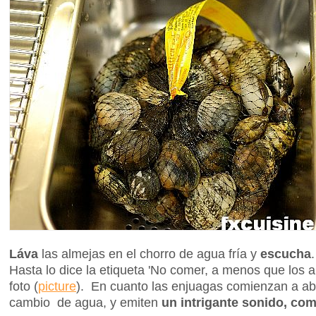
Láva
las almejas en el chorro de agua fría y
escucha
Hasta lo dice la etiqueta 'No comer, a menos que los a
foto (
picture
). En cuanto las enjuagas comienzan a abr
cambio de agua, y emiten
un intrigante sonido, com