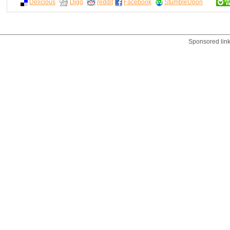
Delicious
Digg
reddit
Facebook
StumbleUpon
Sponsored lin