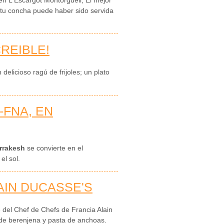
 tu concha puede haber sido servida
CREIBLE!
delicioso ragú de frijoles; un plato
-FNA, EN
rrakesh
se convierte en el
l sol.
AIN DUCASSE'S
e del Chef de Chefs de Francia Alain
r de berenjena y pasta de anchoas.