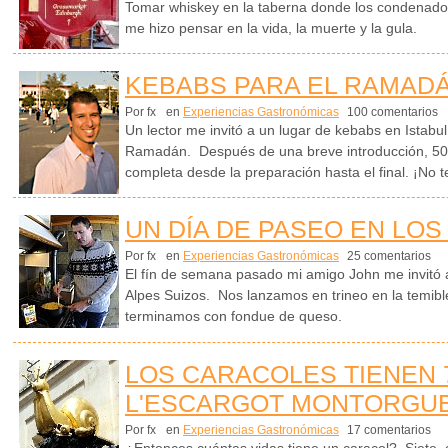
Tomar whiskey en la taberna donde los condenado
me hizo pensar en la vida, la muerte y la gula.
KEBABS PARA EL RAMADÁ
Por fx
en
Experiencias Gastronómicas
100 comentarios
Un lector me invitó a un lugar de kebabs en Istabu
Ramadán. Después de una breve introducción, 50 f
completa desde la preparación hasta el final. ¡No te
UN DÍA DE PASEO EN LOS
Por fx
en
Experiencias Gastronómicas
25 comentarios
El fín de semana pasado mi amigo John me invitó a
Alpes Suizos. Nos lanzamos en trineo en la temibl
terminamos con fondue de queso.
LOS CARACOLES TIENEN 
L'ESCARGOT MONTORGUE
Por fx
en
Experiencias Gastronómicas
17 comentarios
¿Entonces cuántas vidas tiene un caracol? Siete, 