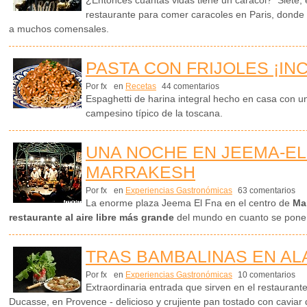
restaurante para comer caracoles en Paris, donde
a muchos comensales.
PASTA CON FRIJOLES ¡IN
Por fx
en
Recetas
44 comentarios
Espaghetti de harina integral hecho en casa con un 
campesino típico de la toscana.
UNA NOCHE EN JEEMA-EL
MARRAKESH
Por fx
en
Experiencias Gastronómicas
63 comentarios
La enorme plaza Jeema El Fna en el centro de
Ma
restaurante al aire libre más grande
del mundo en cuanto se pone e
TRAS BAMBALINAS EN AL
Por fx
en
Experiencias Gastronómicas
10 comentarios
Extraordinaria entrada que sirven en el restaurant
Ducasse, en Provence - delicioso y crujiente pan tostado con cavia