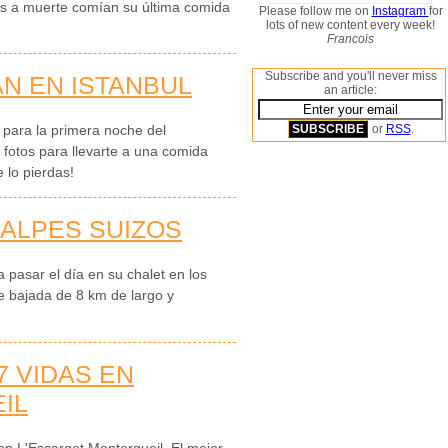
s a muerte comían su última comida
Please follow me on
Instagram
for
lots of new content every week!
Francois
Subscribe and you'll never miss
N EN ISTANBUL
an article:
or
RSS
.
l para la primera noche del
otos para llevarte a una comida
 lo pierdas!
 ALPES SUIZOS
 pasar el día en su chalet en los
e bajada de 8 km de largo y
7 VIDAS EN
IL
en L'Escargot Montorgueil, El mejor