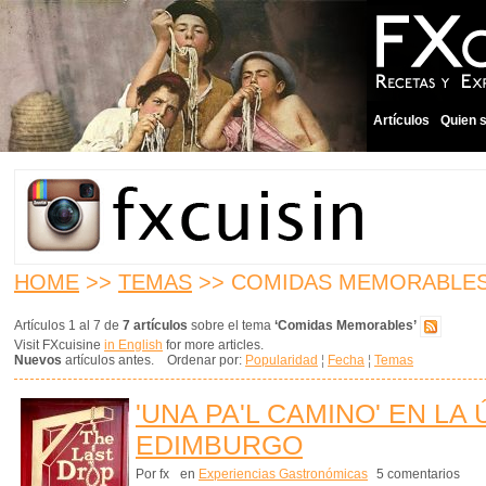
Artículos
Quien 
HOME
>>
TEMAS
>> COMIDAS MEMORABLE
Artículos 1 al 7 de
7 artículos
sobre el tema
‘Comidas Memorables’
Visit FXcuisine
in English
for more articles.
Nuevos
artículos antes. Ordenar por:
Popularidad
¦
Fecha
¦
Temas
'UNA PA'L CAMINO' EN LA
EDIMBURGO
Por fx
en
Experiencias Gastronómicas
5 comentarios