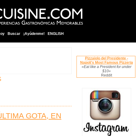
soy
Buscar
¡Ayúdenme!
ENGLISH
Pizzaiolo del Presidente -
Napoli's Most Famous Pizzeria
«Eat like a President for under
$10»
Reddit
S
 ÚLTIMA GOTA, EN