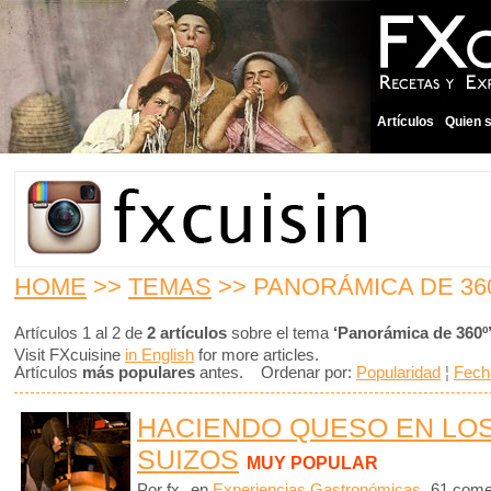
Artículos
Quien 
HOME
>>
TEMAS
>> PANORÁMICA DE 36
Artículos 1 al 2 de
2 artículos
sobre el tema
‘Panorámica de 360º
Visit FXcuisine
in English
for more articles.
Artículos
más populares
antes. Ordenar por:
Popularidad
¦
Fech
HACIENDO QUESO EN LO
SUIZOS
MUY POPULAR
Por fx
en
Experiencias Gastronómicas
61 come