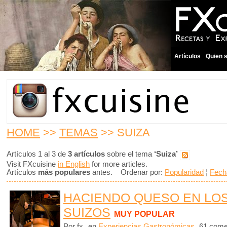
Artículos
Quien 
HOME
>>
TEMAS
>> SUIZA
Artículos 1 al 3 de
3 artículos
sobre el tema
‘Suiza’
Visit FXcuisine
in English
for more articles.
Artículos
más populares
antes. Ordenar por:
Popularidad
¦
Fech
HACIENDO QUESO EN LO
SUIZOS
MUY POPULAR
Por fx
en
Experiencias Gastronómicas
61 come