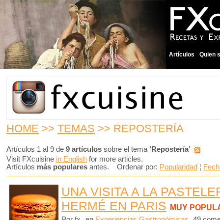
Artículos
Quien 
HOME
>>
TEMAS
>> REPOSTERÍA
Artículos 1 al 9 de
9 artículos
sobre el tema
‘Repostería’
Visit FXcuisine
in English
for more articles.
Artículos
más populares
antes. Ordenar por:
Popularidad
¦
Fech
UNA VISITA A LA PASTELE
HERMÉ EN PARIS
MUY POPUL
Por fx
en
Experiencias Gastronómicas
49 come