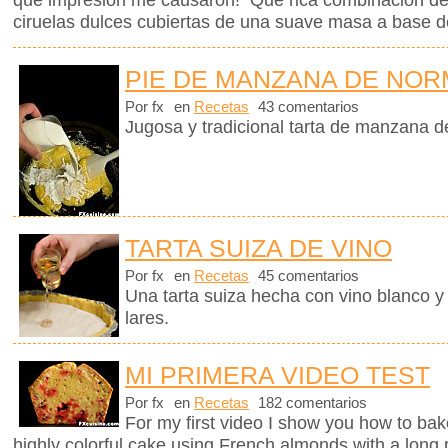
qué impresión me causaron! Qué rica combinación de
ciruelas dulces cubiertas de una suave masa a base d
PIE DE MANZANA DE NOR
Por fx
en
Recetas
43 comentarios
Jugosa y tradicional tarta de manzana 
TARTA SUIZA DE VINO
Por fx
en
Recetas
45 comentarios
Una tarta suiza hecha con vino blanco y
lares.
MI PRIMERA VIDEO TEST
Por fx
en
Recetas
182 comentarios
For my first video I show you how to bak
highly colorful cake using French almonds with a long 