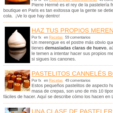
Pierre Hermé es el rey de la pastelería
boutique en Paris es tan exitossa que la gente se det
cola. ¡Ve lo que hay dentro!
HAZ TUS PROPIOS MERE
Por fx
en
Recetas
59 comentarios
Un merengue es el postre más obvio q
tienes
demasiadas claras de huevo
, a
le temen a intentar hacer sus propios me
si sigues los canones.
PASTELITOS CANNELÉS 
Por fx
en
Recetas
49 comentarios
Estos pequeños pastelitos de aspecto h
masa de crepas, son uno de mis 10 tipos
fáciles de hacer. Aquí se describe cómo los hacen en 
UNA CLASE DE PASTELER