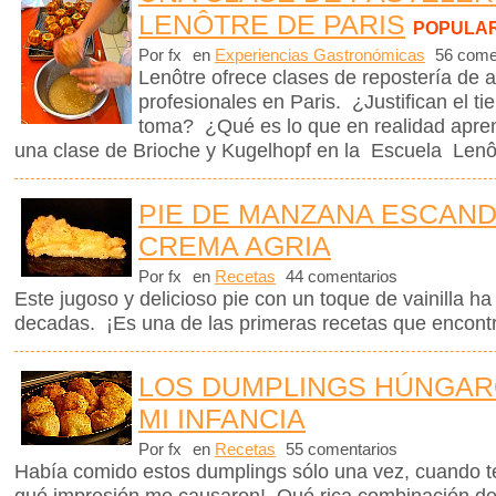
LENÔTRE DE PARIS
POPULA
Por fx
en
Experiencias Gastronómicas
56 come
Lenôtre ofrece clases de repostería de a
profesionales en Paris. ¿Justifican el t
toma? ¿Qué es lo que en realidad apre
una clase de Brioche y Kugelhopf en la Escuela Len
PIE DE MANZANA ESCAN
CREMA AGRIA
Por fx
en
Recetas
44 comentarios
Este jugoso y delicioso pie con un toque de vainilla 
decadas. ¡Es una de las primeras recetas que encontr
LOS DUMPLINGS HÚNGAR
MI INFANCIA
Por fx
en
Recetas
55 comentarios
Había comido estos dumplings sólo una vez, cuando t