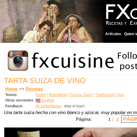
Artículos
Quien 
TARTA SUIZA DE VINO
Home
>>
Recetas
Temas
:
Postre
¦
Repostería
¦
Cocina Suiza
¦
Tradicional
¦
Vino
Otras versiones
:
English
Feedback
:
45 comentarios
- deje el tuyo!
Una tarta suiza hecha con vino blanco y azúcar, muy popular en mi
PÁGI
Página
:
1
2