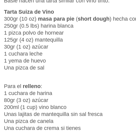
Basle hacen una tarta similar con vino tinto.
Tarta Suiza de Vino
300gr (10 oz)
masa para pie
(
short dough
) hecha co
250gr (0.5 lbs) harina blanca
1 pizca polvo de hornear
125gr (4 oz) mantequilla
30gr (1 oz) azúcar
1 cuchara leche
1 yema de huevo
Una pizca de sal
Para el
relleno
:
1 cuchara de harina
80gr (3 oz) azúcar
200ml (1 cup) vino blanco
Unas lajitas de mantequilla sin sal fresca
Una pizca de canela
Una cuchara de crema si tienes