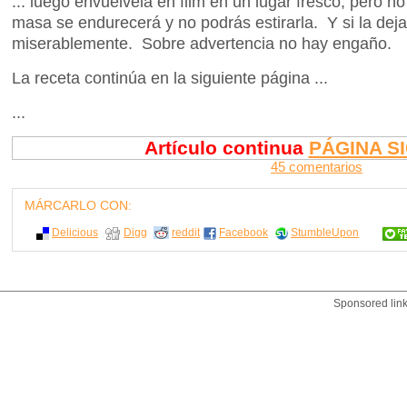
... luego envuélvela en film en un lugar fresco, pero no 
masa se endurecerá y no podrás estirarla. Y si la dejas
miserablemente. Sobre advertencia no hay engaño.
La receta continúa en la siguiente página ...
...
Artículo continua
PÁGINA S
45 comentarios
MÁRCARLO CON:
Delicious
Digg
reddit
Facebook
StumbleUpon
Sponsored lin