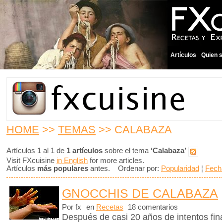
Artículos
Quien 
HOME
>>
TEMAS
>> CALABAZA
Artículos 1 al 1 de
1 artículos
sobre el tema
‘Calabaza’
Visit FXcuisine
in English
for more articles.
Artículos
más populares
antes. Ordenar por:
Popularidad
¦
Fech
GNOCCHIS DE CALABAZA
Por fx
en
Recetas
18 comentarios
Después de casi 20 años de intentos fin