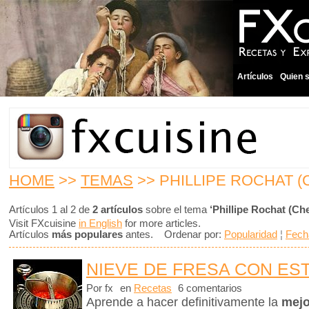
Artículos
Quien 
HOME
>>
TEMAS
>> PHILLIPE ROCHAT (
Artículos 1 al 2 de
2 artículos
sobre el tema
‘Phillipe Rochat (Che
Visit FXcuisine
in English
for more articles.
Artículos
más populares
antes. Ordenar por:
Popularidad
¦
Fech
NIEVE DE FRESA CON ES
Por fx
en
Recetas
6 comentarios
Aprende a hacer definitivamente la
mejo