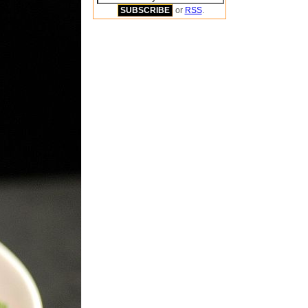
or
RSS
.