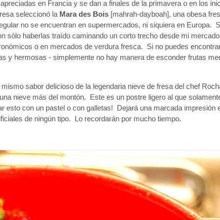
preciadas en Francia y se dan a finales de la primavera o en los inic
fresa seleccionó la
Mara des Bois
[mahrah-dayboah], una obesa fresa
 regular no se encuentran en supermercados, ni siquiera en Europa. 
n sólo haberlas traído caminando un corto trecho desde mi mercado 
ronómicos o en mercados de verdura fresca. Si no puedes encontra
uras y hermosas - simplemente no hay manera de esconder frutas me
 mismo sabor delicioso de la legendaria nieve de fresa del chef Roc
 una nieve más del montón. Este es un postre ligero al que solament
 esto con un pastel o con galletas! Dejará una marcada impresión e
ificiales de ningún tipo. Lo recordarán por mucho tiempo.