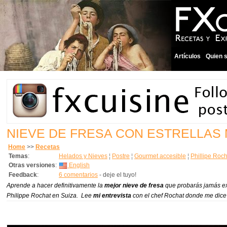
Artículos
Quien 
NIEVE DE FRESA CON ESTRELLAS 
Home
>>
Recetas
Temas
:
Helados y Nieves
¦
Postre
¦
Gourmet accesible
¦
Phillipe Roch
Otras versiones
:
English
Feedback
:
6 comentarios
- deje el tuyo!
Aprende a hacer definitivamente la
mejor nieve de fresa
que probarás jamás ex
Philippe Rochat en Suiza. Lee
mi entrevista
con el chef Rochat donde me dice q