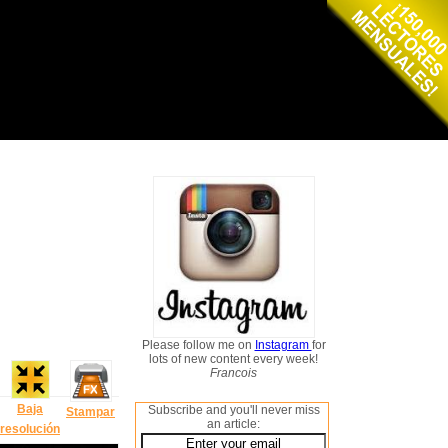
Please follow me on
Instagram
for
lots of new content every week!
Francois
Baja
Subscribe and you'll never miss
Stampar
an article:
resolución