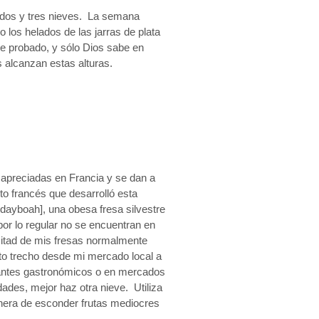
ados y tres nieves. La semana
los helados de las jarras de plata
e probado, y sólo Dios sabe en
 alcanzan estas alturas.
apreciadas en Francia y se dan a
uto francés que desarrolló esta
ayboah], una obesa fresa silvestre
por lo regular no se encuentran en
mitad de mis fresas normalmente
to trecho desde mi mercado local a
rantes gastronómicos o en mercados
ades, mejor haz otra nieve. Utiliza
era de esconder frutas mediocres