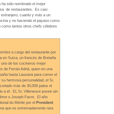
a ha sido nombrado el mejor
esa de restaurantes. Es casi
n extranjero, cuanto y más a un
cocina y no haciendo el payaso como
 como tantos otros chefs célebres
hombre a cargo del restaurante por
a en Suiza, un francés de Bretaña
, uno de los cocineros mejor
s de Ferrán Adriá, quien en una
paña hasta Lausana para comer el
 su hermosa personalidad, el Sr.
o cortado más de 30,000 patos el
o a él. EL Sr. Villeneuve posee uin
rême o Joseph Favre. El año
ional du Mérite por el
President
y una que es extremadamente rara