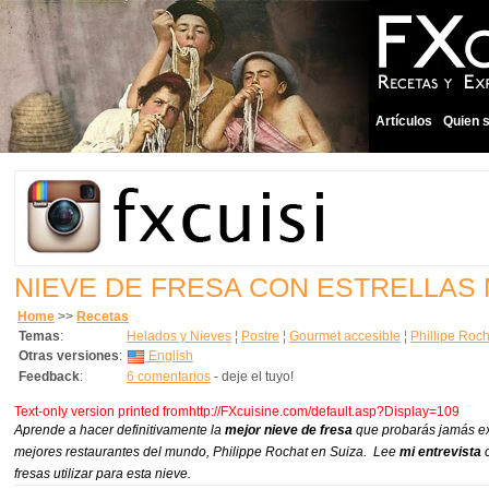
Artículos
Quien 
NIEVE DE FRESA CON ESTRELLAS 
Home
>>
Recetas
Temas
:
Helados y Nieves
¦
Postre
¦
Gourmet accesible
¦
Phillipe Roch
Otras versiones
:
English
Feedback
:
6 comentarios
- deje el tuyo!
Text-only version printed fromhttp://FXcuisine.com/default.asp?Display=109
Aprende a hacer definitivamente la
mejor nieve de fresa
que probarás jamás ex
mejores restaurantes del mundo, Philippe Rochat en Suiza. Lee
mi entrevista
c
fresas utilizar para esta nieve.