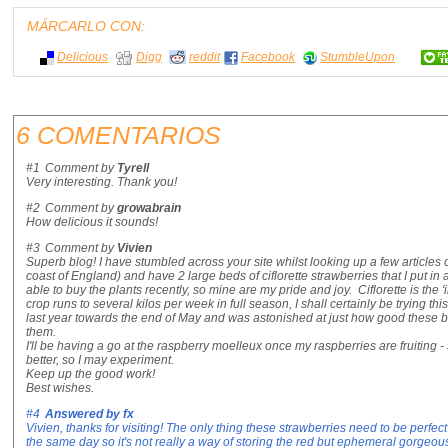
MÁRCARLO CON:
Delicious
Digg
reddit
Facebook
StumbleUpon
6 COMENTARIOS
#1
Comment by
Tyrell
Very interesting. Thank you!
#2
Comment by
growabrain
How delicious it sounds!
#3
Comment by
Vivien
Superb blog! I have stumbled across your site whilst looking up a few articles 
coast of England) and have 2 large beds of ciflorette strawberries that I put i
able to buy the plants recently, so mine are my pride and joy. Ciflorette is the 
crop runs to several kilos per week in full season, I shall certainly be trying thi
last year towards the end of May and was astonished at just how good these be
them.
I'll be having a go at the raspberry moelleux once my raspberries are fruiting 
better, so I may experiment.
Keep up the good work!
Best wishes.
#4
Answered by
fx
Vivien, thanks for visiting! The only thing these strawberries need to be perfect
the same day so it's not really a way of storing the red but ephemeral gorgeous