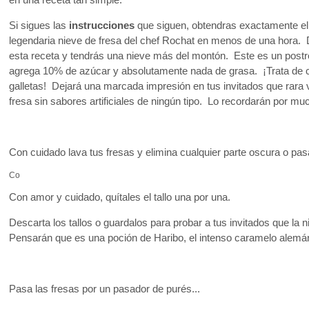
en una receta tan simple.
Si sigues las
instrucciones
que siguen, obtendras exactamente el
legendaria nieve de fresa del chef Rochat en menos de una hora. 
esta receta y tendrás una nieve más del montón. Este es un postre
agrega 10% de azúcar y absolutamente nada de grasa. ¡Trata de 
galletas! Dejará una marcada impresión en tus invitados que rara 
fresa sin sabores artificiales de ningún tipo. Lo recordarán por mu
Con cuidado lava tus fresas y elimina cualquier parte oscura o pa
Co
Con amor y cuidado, quítales el tallo una por una.
Descarta los tallos o guardalos para probar a tus invitados que la ni
Pensarán que es una poción de Haribo, el intenso caramelo alemán
Pasa las fresas por un pasador de purés...