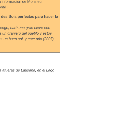
la información de Monsieur
nal.
 des Bois perfectas para hacer la
tengo, haré una gran nieve con
un granjero del pueblo y estoy
s un buen sol, y este año (2007)
las afueras de Lausana, en el Lago