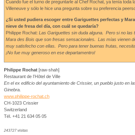
Cuando fue el turno de preguntarle al Chef Rochat, ya tenía toda 
Villeneuve y sólo le hice una pregunta sobre su preferencia peerso
¿Si usted pudiera escoger entre Gariguettes perfectas y Mara
nieve de fresa del día, con cuál se quedaría?
Philippe Rochat:
Las Gariguettes sin duda alguna. Pero si no las 
Mara des Bois que son fresas sensacionales. Las mías vienen de 
muy satisfecho con ellas. Pero para tener buenas frutas, necesita
¡No fue muy generoso en ese departamentro!
Philippe Rochat
[raw-shah]
Restaurant de l'Hôtel de Ville
En el ex edificio del ayuntamiento de Crissier, un pueblo justo en 
Ginebra.
www.philippe-rochat.ch
CH-1023 Crissier
Switzerland
Tél. +41 21 634 05 05
243727 visitas