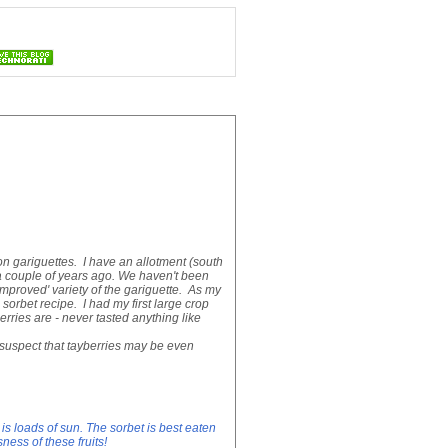
on gariguettes. I have an allotment (south
n a couple of years ago. We haven't been
'improved' variety of the gariguette. As my
s sorbet recipe. I had my first large crop
rries are - never tasted anything like
- suspect that tayberries may be even
 is loads of sun. The sorbet is best eaten
ness of these fruits!