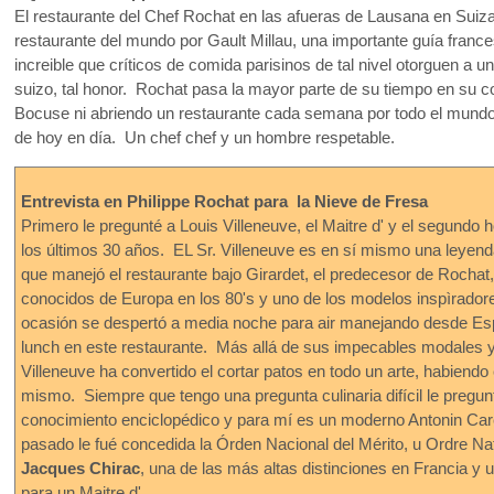
El restaurante del Chef Rochat en las afueras de Lausana en Suiz
restaurante del mundo por Gault Millau, una importante guía franc
increible que críticos de comida parisinos de tal nivel otorguen a u
suizo, tal honor. Rochat pasa la mayor parte de su tiempo en su 
Bocuse ni abriendo un restaurante cada semana por todo el mundo
de hoy en día. Un chef chef y un hombre respetable.
Entrevista en Philippe Rochat para la Nieve de Fresa
Primero le pregunté a Louis Villeneuve, el Maitre d' y el segundo 
los últimos 30 años. EL Sr. Villeneuve es en sí mismo una leyend
que manejó el restaurante bajo Girardet, el predecesor de Rochat
conocidos de Europa en los 80's y uno de los modelos inspìradore
ocasión se despertó a media noche para air manejando desde Es
lunch en este restaurante. Más allá de sus impecables modales y
Villeneuve ha convertido el cortar patos en todo un arte, habiend
mismo. Siempre que tengo una pregunta culinaria difícil le pregunt
conocimiento enciclopédico y para mí es un moderno Antonin Ca
pasado le fué concedida la Órden Nacional del Mérito, u Ordre Nat
Jacques Chirac
, una de las más altas distinciones en Francia 
para un Maitre d'.