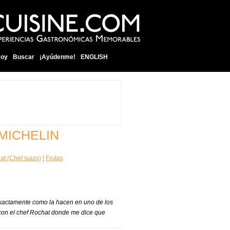
soy
Buscar
¡Ayúdenme!
ENGLISH
MICHELIN
at (Chef suizo)
¦
Frutas
actamente como la hacen en uno de los
on el chef Rochat donde me dice que