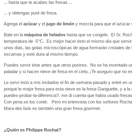
... hasta que te acabes las fresas ...
... y obtengas puré de fresa.
Agrega el
azúcar
y el
jugo de limón
y mezcla para que el azúcar s
Bate en la
máquina de helados
hasta que se congele. El Sr. Roc
temperatura de -5°C. Es mejor hacer ésto el mismo día que servirá
unos días, las gotas microscópicas de agua formarán cristales de 
escamas y esté dura al mismo tiempo.
Puedes servir éste antes que otros postres. No se ha inventado un
paladar y si hacen nieve de fresa en el cielo, ¡Te aseguro que no e
Le serví ésto a mis invitados el fin de semana pasado y entré en u
porqué le mejor fresa para esta nieve es la fresa Gariguette, y a l
puedes-probar-la-diferencia?, me di cuenta que había usado fresa
Con pena se los conté. Pero mi entrevista con los señores Rochat
Mara des bois es también una gran fresa gourmet.
¿Quién es Philippe Rochat?