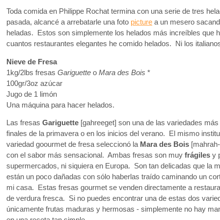
Toda comida en Philippe Rochat termina con una serie de tres hel
pasada, alcancé a arrebatarle una foto
picture
a un mesero sacando 
heladas. Estos son simplemente los helados más increíbles que h
cuantos restaurantes elegantes he comido helados. Ni los italianos
Nieve de Fresa
1kg/2lbs fresas
Gariguette
o
Mara des Bois
*
100gr/3oz azúcar
Jugo de 1 limón
Una máquina para hacer helados.
Las fresas
Gariguette
[gahreeget] son una de las variedades más 
finales de la primavera o en los inicios del verano. El mismo instit
variedad goourmet de fresa seleccionó la
Mara des Bois
[mahrah-d
con el sabor más sensacional. Ambas fresas son muy
frágiles
y 
supermercados, ni siquiera en Europa. Son tan delicadas que la 
están un poco dañadas con sólo haberlas traído caminando un cor
mi casa. Estas fresas gourmet se venden directamente a restau
de verdura fresca. Si no puedes encontrar una de estas dos varied
únicamente frutas maduras y hermosas - simplemente no hay man