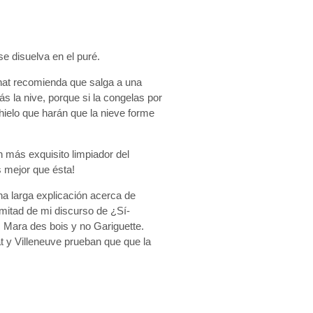
e disuelva en el puré.
hat recomienda que salga a una
s la nive, porque si la congelas por
hielo que harán que la nieve forme
 más exquisito limpiador del
s mejor que ésta!
na larga explicación acerca de
a mitad de mi discurso de ¿Sí-
s Mara des bois y no Gariguette.
 y Villeneuve prueban que que la