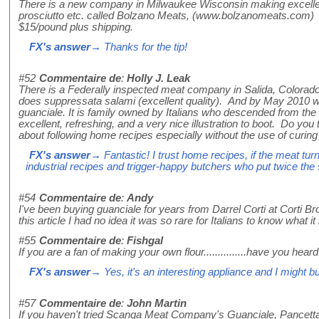
There is a new company in Milwaukee Wisconsin making excellen
prosciutto etc. called Bolzano Meats, (www.bolzanomeats.com) T
$15/pound plus shipping.
FX's answer
→ Thanks for the tip!
#52
Commentaire de
:
Holly J. Leak
There is a Federally inspected meat company in Salida, Colora
does suppressata salami (excellent quality). And by May 2010 wi
guanciale. It is family owned by Italians who descended from the Di
excellent, refreshing, and a very nice illustration to boot. Do you
about following home recipes especially without the use of curin
FX's answer
→ Fantastic! I trust home recipes, if the meat turns
industrial recipes and trigger-happy butchers who put twice the
#54
Commentaire de
:
Andy
I've been buying guanciale for years from Darrel Corti at Corti B
this article I had no idea it was so rare for Italians to know what it 
#55
Commentaire de
:
Fishgal
If you are a fan of making your own flour...............have you hear
FX's answer
→ Yes, it's an interesting appliance and I might 
#57
Commentaire de
:
John Martin
If you haven't tried Scanga Meat Company's Guanciale, Pancetta