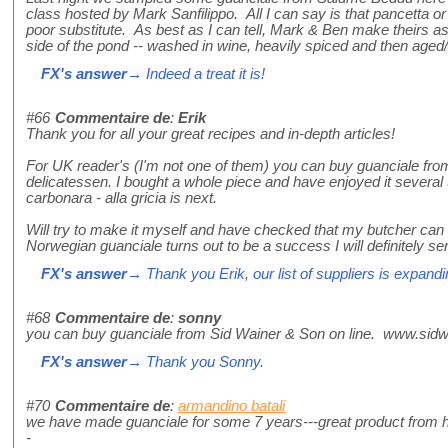
class hosted by Mark Sanfilippo. All I can say is that pancetta or
poor substitute. As best as I can tell, Mark & Ben make theirs as
side of the pond -- washed in wine, heavily spiced and then aged/
FX's answer
→ Indeed a treat it is!
#66
Commentaire de
:
Erik
Thank you for all your great recipes and in-depth articles!
For UK reader's (I'm not one of them) you can buy guanciale from
delicatessen. I bought a whole piece and have enjoyed it several 
carbonara - alla gricia is next.
Will try to make it myself and have checked that my butcher can sup
Norwegian guanciale turns out to be a success I will definitely se
FX's answer
→ Thank you Erik, our list of suppliers is expandi
#68
Commentaire de
:
sonny
you can buy guanciale from Sid Wainer & Son on line. www.sid
FX's answer
→ Thank you Sonny.
#70
Commentaire de
:
armandino batali
we have made guanciale for some 7 years---great product from he
-