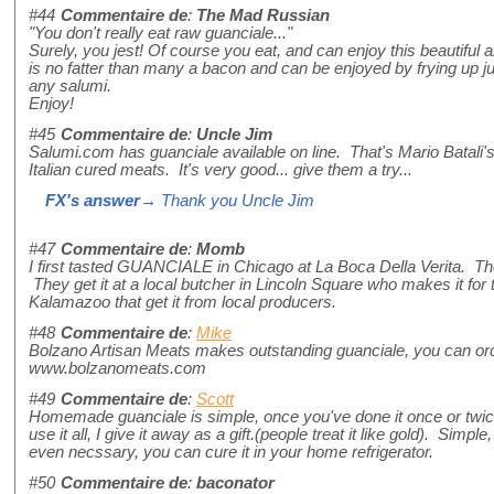
#44
Commentaire de
:
The Mad Russian
"You don't really eat raw guanciale..."
Surely, you jest! Of course you eat, and can enjoy this beautiful an
is no fatter than many a bacon and can be enjoyed by frying up jus
any salumi.
Enjoy!
#45
Commentaire de
:
Uncle Jim
Salumi.com has guanciale available on line. That's Mario Batali's
Italian cured meats. It's very good... give them a try...
FX's answer
→ Thank you Uncle Jim
#47
Commentaire de
:
Momb
I first tasted GUANCIALE in Chicago at La Boca Della Verita. The
They get it at a local butcher in Lincoln Square who makes it for
Kalamazoo that get it from local producers.
#48
Commentaire de
:
Mike
Bolzano Artisan Meats makes outstanding guanciale, you can order 
www.bolzanomeats.com
#49
Commentaire de
:
Scott
Homemade guanciale is simple, once you've done it once or twice
use it all, I give it away as a gift.(people treat it like gold). Simp
even necssary, you can cure it in your home refrigerator.
#50
Commentaire de
:
baconator