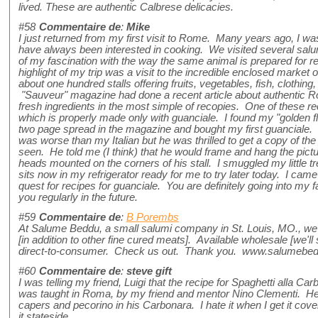
lived. These are authentic Calbrese delicacies.
#58
Commentaire de
:
Mike
I just returned from my first visit to Rome. Many years ago, I w
have always been interested in cooking. We visited several sa
of my fascination with the way the same animal is prepared for re
highlight of my trip was a visit to the incredible enclosed marke
about one hundred stalls offering fruits, vegetables, fish, clothin
"Sauveur" magazine had done a recent article about authentic Ro
fresh ingredients in the most simple of recopies. One of these 
which is properly made only with guanciale. I found my "golden flesh
two page spread in the magazine and bought my first guanciale.
was worse than my Italian but he was thrilled to get a copy of t
seen. He told me (I think) that he would frame and hang the pict
heads mounted on the corners of his stall. I smuggled my little tre
sits now in my refrigerator ready for me to try later today. I cam
quest for recipes for guanciale. You are definitely going into my f
you regularly in the future.
#59
Commentaire de
:
B Porembs
At Salume Beddu, a small salumi company in St. Louis, MO., we 
[in addition to other fine cured meats]. Available wholesale [we'll
direct-to-consumer. Check us out. Thank you. www.salumeb
#60
Commentaire de
:
steve gift
I was telling my friend, Luigi that the recipe for Spaghetti alla Ca
was taught in Roma, by my friend and mentor Nino Clementi. H
capers and pecorino in his Carbonara. I hate it when I get it co
it stateside