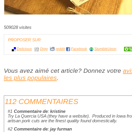
509028 visites
PROPOSER SUR:
Delicious
Digg
reddit
Facebook
StumbleUpon
Vous avez aimé cet article? Donnez votre
avi
les plus populaires
.
112 COMMENTAIRES
#1
Commentaire de
:
kristine
Try La Quercia USA (they have a website). Produced in Iowa fro
artisan pork cuts are the finest quality found domestically.
#2
Commentaire de
:
jay furman