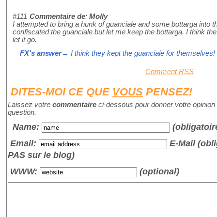
#111
Commentaire de
:
Molly
I attempted to bring a hunk of guanciale and some bottarga int
confiscated the guanciale but let me keep the bottarga. I think th
let it go.
FX's answer
→ I think they kept the guanciale for themselves!
Comment RSS
DITES-MOI CE QUE
VOUS
PENSEZ!
Laissez votre
commentaire
ci-dessous pour donner votre opinion 
question.
Name
:
(obligatoir
Email:
E-Mail (obli
PAS sur le blog)
WWW:
(optional)