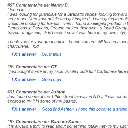
#87
Commentaire de
:
Nancy D.
I found it!!
I was looking for guanciale for a Stracatto recipe, looking forward
very much liked your article and got inspired. I was going to make
would be cooking for friends. Then I found an elegant product in
Provisions in Portland, Oregon makes their own. (I found Olympic
Saveur magazine, 'didn't even know it was here in my own city!)
Thank you for your great article. I hope you are still having a goo
charcuterie. n.d.
FX's answer
→ OK thanks
#89
Commentaire de
:
CT
I just bought some at my local Whole Foods!!!!!! Carbonara here 
FX's answer
→ Good buy!
#91
Commentaire de
:
Ashton
Just found some at the 125th street fairway in NYC. It was extrem
excited to try it in some of my pastas.
FX's answer
→ Good find Ashton, I hope this became a staple 
#93
Commentaire de
:
Barbara Sands
It is always a thrill to read about something totally new to my kitch