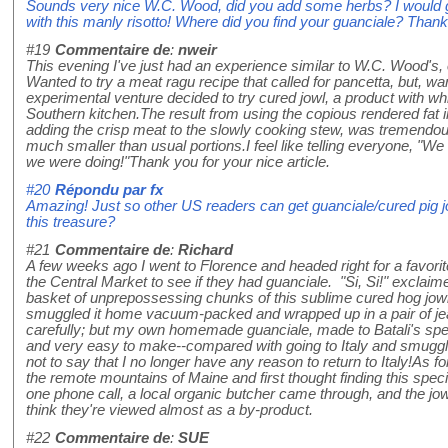
Sounds very nice W.C. Wood, did you add some herbs? I would 
with this manly risotto! Where did you find your guanciale? Thank
#19
Commentaire de
:
nweir
This evening I've just had an experience similar to W.C. Wood's,
Wanted to try a meat ragu recipe that called for pancetta, but, want
experimental venture decided to try cured jowl, a product with whi
Southern kitchen.The result from using the copious rendered fat in
adding the crisp meat to the slowly cooking stew, was tremendous
much smaller than usual portions.I feel like telling everyone, "
we were doing!"Thank you for your nice article.
#20
Répondu par
fx
Amazing! Just so other US readers can get guanciale/cured pig j
this treasure?
#21
Commentaire de
:
Richard
A few weeks ago I went to Florence and headed right for a favorit
the Central Market to see if they had guanciale. "Si, Si!" exclaim
basket of unprepossessing chunks of this sublime cured hog jowl
smuggled it home vacuum-packed and wrapped up in a pair of jea
carefully; but my own homemade guanciale, made to Batali's speci
and very easy to make--compared with going to Italy and smuggli
not to say that I no longer have any reason to return to Italy!As for 
the remote mountains of Maine and first thought finding this specia
one phone call, a local organic butcher came through, and the jow
think they're viewed almost as a by-product.
#22
Commentaire de
:
SUE