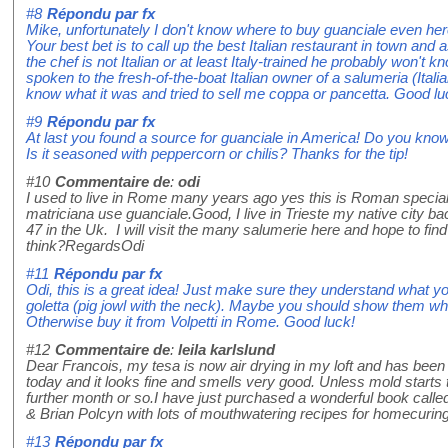
#8
Répondu par
fx
Mike, unfortunately I don't know where to buy guanciale even here
Your best bet is to call up the best Italian restaurant in town and
the chef is not Italian or at least Italy-trained he probably won't 
spoken to the fresh-of-the-boat Italian owner of a salumeria (Ital
know what it was and tried to sell me coppa or pancetta. Good luck
#9
Répondu par
fx
At last you found a source for guanciale in America! Do you know
Is it seasoned with peppercorn or chilis? Thanks for the tip!
#10
Commentaire de
:
odi
I used to live in Rome many years ago yes this is Roman speciali
matriciana use guanciale.Good, I live in Trieste my native city b
47 in the Uk. I will visit the many salumerie here and hope to fin
think?RegardsOdi
#11
Répondu par
fx
Odi, this is a great idea! Just make sure they understand what yo
goletta (pig jowl with the neck). Maybe you should show them w
Otherwise buy it from Volpetti in Rome. Good luck!
#12
Commentaire de
:
leila karlslund
Dear Francois, my tesa is now air drying in my loft and has been s
today and it looks fine and smells very good. Unless mold starts to
further month or so.I have just purchased a wonderful book call
& Brian Polcyn with lots of mouthwatering recipes for homecuri
#13
Répondu par
fx