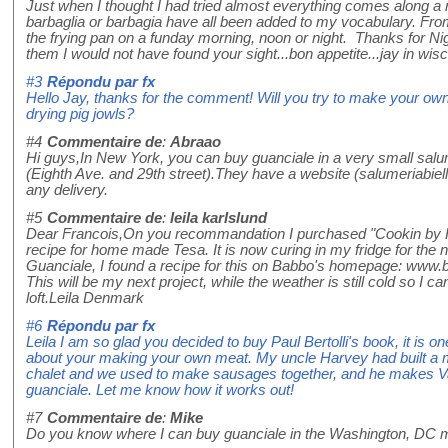
Just when I thought I had tried almost everything comes along a
barbaglia or barbagia have all been added to my vocabulary. From
the frying pan on a funday morning, noon or night. Thanks for Nig
them I would not have found your sight...bon appetite...jay in wis
#3
Répondu par
fx
Hello Jay, thanks for the comment! Will you try to make your ow
drying pig jowls?
#4
Commentaire de
:
Abraao
Hi guys,In New York, you can buy guanciale in a very small salu
(Eighth Ave. and 29th street).They have a website (salumeriabiel
any delivery.
#5
Commentaire de
:
leila karlslund
Dear Francois,On you recommandation I purchased "Cookin by Ha
recipe for home made Tesa. It is now curing in my fridge for the
Guanciale, I found a recipe for this on Babbo's homepage: www.
This will be my next project, while the weather is still cold so I 
loft.Leila Denmark
#6
Répondu par
fx
Leila I am so glad you decided to buy Paul Bertolli's book, it is 
about your making your own meat. My uncle Harvey had built a m
chalet and we used to make sausages together, and he makes Val
guanciale. Let me know how it works out!
#7
Commentaire de
:
Mike
Do you know where I can buy guanciale in the Washington, DC