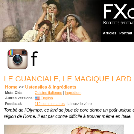
Articles
Portrait
LE GUANCIALE, LE MAGIQUE LARD
Home
>>
Ustensiles & Ingrédients
Mots-Clés
:
Cuisine italienne
¦
Ingrédient
Autres versions
:
English
Feedback
:
112 commentaires
- laissez le vôtre
Tombé de l'Olympe, ce lard de joue de porc donne un goût unique a
région de Rome. Il est par contre difficile à trouver même en Italie.