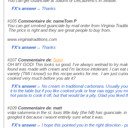
You can get Guanciale at Salumi or DeLaurenti's in Seattle.
FX's answer
→ Thanks
#105
Commentaire de
:
nameTom P
You can get smoked guanciale by mail order from Virginia Traditi
The price is right and they are great people to buy from.
www.virginiatraditions.com
FX's answer
→ Thanks
#107
Commentaire de
:
Sumi
OH MY GOD! This looks so good, I've always wetnad to try maki
found was made with cream and I'm lactose intolerant. I can eat c
variety (TMI I know!) so this recipe works for me. I am just curiou
cooked very much before you ate it?
FX's answer
→ No cream in traditional carbonara. Usually you 
it to the table but if you like cooked yolk or fear raw eggs you migh
hot pasta to cook it off, but that would be a pity. Glad you liked t
#109
Commentaire de
:
matt
volpi salumeria in the st. louis little italy (the hill) has guanciale. 
googled it because i wasnt entirely sure what it was.
FX's answer
→ I hope this pointed you in the right direction - p