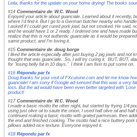
Leila, thanks for the update on your home drying! The books sounds 
#14
Commentaire de
:
W.C. Wood
Enjoyed your article about guanciale. Learned about it recently, 
where I'd find it. But I go to a German butcher nearby who handl
I asked if I could get cured pork jowl, but not smoked. He said, n
and he would have 1 or 2 ready. I ordered one and have made buca
realize that this is not authentic guanciale as it would be prepared in
same product, and I'm loving it.
#15
Commentaire de
:
doug borge
I liked the article especially after just buying 2 pig jowls and not
thought that was guanciale. So, I will try curing it. BUT, BUT, alar
for "losing belly fat in 10 days." I think I am fixin to put some on.
#16
Répondu par
fx
Doug thanks for your visit of FXcuisine.com and let me know h
guanciale! I am sorry if Google ad-sensed that this was a very f
loss. But the ad would have been even better targeted with 'Lose y
product!
#17
Commentaire de
:
W.C. Wood
I made a basic risotto the other night, but started by frying 1/4 p
using just olive oil to saute the onion, I used half olive oil and hal
continued making a basic risotto with grated parmesan, then added
the end and finished cooking. The risotto had a nice buttery pork ta
pillows added nice texture. Everyone enjoyed it.
#18
Répondu par
fx