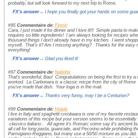
probably, but will look forward to my next trip to Rome.
FX's answer
→ I hope you finally got your hands on some guan
#95
Commentaire de
:
Firmin
Cara, I just made it for dinner and I love it!!! Simple pasta to make
requires so little ingredients! I am always looking for recipes whe
thousand things I don't already have in my kitchen. I went shoppin
myself, That's it? Am I missing anything? Thanks for the easy r
everything!
FX's answer
→ Glad you liked it!
#97
Commentaire de
:
Natinho
That's wonderful, Bao! Congratulations on being the first to try a
worked. La Carbonara is a classic reicpe from the city of Ro
you've made that dish. Your toga is in the mail.
FX's answer
→ Thanks very funny, may I be a Centurion?
#99
Commentaire de
:
Howie
I live in Italy and spaghetti cnrobaara is one of my favorite rest
variations of this recipe but your version seems to be essentially 
classico italiano . All agree it's Roman; some say it's ancient 
all call for long pasta, guanciale, and Pecorino while prohibiting 
Parmigiano-Reggiano, but many use a 50/50 mixture as you did.