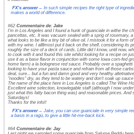
FX's answer
→ In such simple recipes the right type of ingredie
makes a world of difference.
#62
Commentaire de
:
Jake
I'm in Los Angeles and I found a hunk of guanciale in withe the
pancettas, etc. It was vacuum sealed with a sprig of rosemary, a
what looks to be like a tiny bit of olive oil. I mistook it for a form 
with my wine. I allllmost put it back on the shelf, considering its 
roughly the size of a deck of cards. Little did I know, until now, 
to cook with it and found this site whilst looking for a recipe on jus
use it as a base flavor in conjunction with some Iowa corn-fed 
home farm) a la bolognese red sauce. Probably over a spaghetti s
looking to have your pasta sauce and refrain from all those carbs.
deal, sure... but a fun and damn good and very healthy altetnative
"noodles" dry, as they tend to be watery and don't soak up sauce l
The name of the place here in Los Angeles is called The Wine Ho
Excellent wine selection, knowlegable staff (although I now und
just what this fatty bacon thing was) and reasonable prices. And
Saturdays!
Thanks for the info!!
FX's answer
→ Jake, you can use guanciale in very simple reci
a basis in a ragù, to give a little hit-me-back kick.
#64
Commentaire de
:
Jay
Last night we sampled some guanciale from Salume Beddu here in