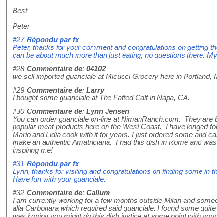
Best
Peter
#27
Répondu par
fx
Peter, thanks for your comment and congratulations on getting th
can be about much more than just eating, no questions there. M
#28
Commentaire de
:
04102
we sell imported guanciale at Micucci Grocery here in Portland, 
#29
Commentaire de
:
Larry
I bought some guanciale at The Fatted Calf in Napa, CA.
#30
Commentaire de
:
Lynn Jensen
You can order guanciale on-line at NimanRanch.com. They are b
popular meat products here on the West Coast. I have longed for
Mario and Lidia cook with it for years. I just ordered some and can
make an authentic Amatriciana. I had this dish in Rome and was 
inspiring me!
#31
Répondu par
fx
Lynn, thanks for visiting and congratulations on finding some in t
Have fun with your guanciale.
#32
Commentaire de
:
Callum
I am currently working for a few months outside Milan and some
alla Carbonara which required said guanciale. I found some quite 
was hoping you might do this dish justice at some point with your