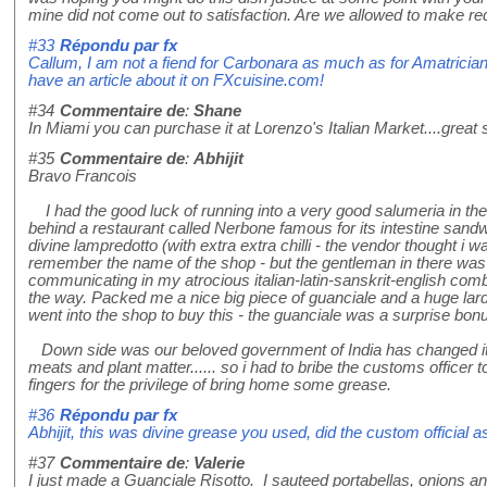
mine did not come out to satisfaction. Are we allowed to make re
#33
Répondu par
fx
Callum, I am not a fiend for Carbonara as much as for Amatriciana
have an article about it on FXcuisine.com!
#34
Commentaire de
:
Shane
In Miami you can purchase it at Lorenzo's Italian Market....great s
#35
Commentaire de
:
Abhijit
Bravo Francois
I had the good luck of running into a very good salumeria in the 
behind a restaurant called Nerbone famous for its intestine sand
divine lampredotto (with extra extra chilli - the vendor thought i wa
remember the name of the shop - but the gentleman in there was v
communicating in my atrocious italian-latin-sanskrit-english comb
the way. Packed me a nice big piece of guanciale and a huge lar
went into the shop to buy this - the guanciale was a surprise bon
Down side was our beloved government of India has changed it
meats and plant matter...... so i had to bribe the customs officer to
fingers for the privilege of bring home some grease.
#36
Répondu par
fx
Abhijit, this was divine grease you used, did the custom official a
#37
Commentaire de
:
Valerie
I just made a Guanciale Risotto. I sauteed portabellas, onions and 