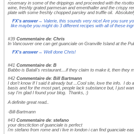
rosemary in some of the drippings and proceeded with the risotto. 
wine, freshly grated parmesan and ementhaller and the crispy 
plate with some freshly chopped parsley and truffle oil. Absolute
FX's answer
→ Valerie, this sounds very nice! Are you sure yo
like maybe you might do 3 different recipes with all of these ing
#39
Commentaire de
:
Chris
In Vancouver one can get guanciale on Granville Island at the P
FX's answer
→ Well done Chris!
#41
Commentaire de
:
B
Babbo is Batali's restaurant....if they claim to make it, then they m
#42
Commentaire de
:
Bill Bartmann
I don't know If I said it already but ...Cool site, love the info. I do
basis and for the most part, people lack substance but, I just w
say I'm glad I found your blog. Thanks, :)
A definite great read..
-Bill-Bartmann
#43
Commentaire de
:
stefano
your desctiction of guanciale is perfect
i'm stefano from rome and i live in london i can find guanciale ea