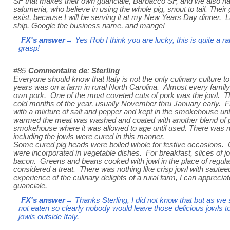
SF that makes their own guanciale, Barbacco SF, and we also ha
salumeria, who believe in using the whole pig, snout to tail. Their g
exist, because I will be serving it at my New Years Day dinner. Lu
ship. Google the business name, and mange!
FX's answer
→ Yes Rob I think you are lucky, this is quite a ra
grasp!
#85
Commentaire de
:
Sterling
Everyone should know that Italy is not the only culinary culture t
years was on a farm in rural North Carolina. Almost every family
own pork. One of the most coveted cuts of pork was the jowl. T
cold months of the year, usually November thru January early. 
with a mixture of salt and pepper and kept in the smokehouse unt
warmed the meat was washed and coated with another blend of 
smokehouse where it was allowed to age until used. There was no
including the jowls were cured in this manner.
Some cured pig heads were boiled whole for festive occasions. O
were incorporated in vegetable dishes. For breakfast, slices of j
bacon. Greens and beans cooked with jowl in the place of regular
considered a treat. There was nothing like crisp jowl with saut
experience of the culinary delights of a rural farm, I can apprecia
guanciale.
FX's answer
→ Thanks Sterling, I did not know that but as we 
not eaten so clearly nobody would leave those delicious jowls to
jowls outside Italy.