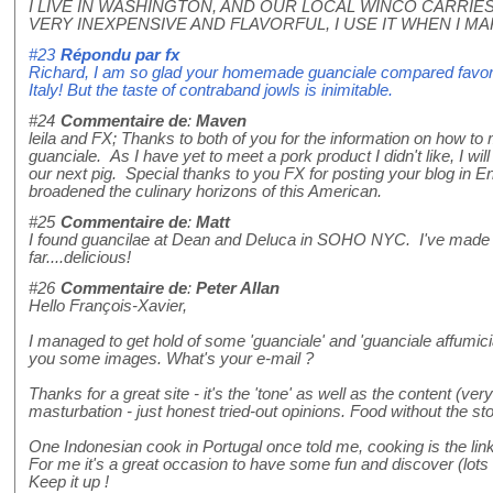
I LIVE IN WASHINGTON, AND OUR LOCAL WINCO CARRI
VERY INEXPENSIVE AND FLAVORFUL, I USE IT WHEN I 
#23
Répondu par
fx
Richard, I am so glad your homemade guanciale compared favorabl
Italy! But the taste of contraband jowls is inimitable.
#24
Commentaire de
:
Maven
leila and FX; Thanks to both of you for the information on how to
guanciale. As I have yet to meet a pork product I didn't like, I wi
our next pig. Special thanks to you FX for posting your blog in E
broadened the culinary horizons of this American.
#25
Commentaire de
:
Matt
I found guancilae at Dean and Deluca in SOHO NYC. I've made P
far....delicious!
#26
Commentaire de
:
Peter Allan
Hello François-Xavier,
I managed to get hold of some 'guanciale' and 'guanciale affumici
you some images. What's your e-mail ?
Thanks for a great site - it's the 'tone' as well as the content (very
masturbation - just honest tried-out opinions. Food without the st
One Indonesian cook in Portugal once told me, cooking is the lin
For me it's a great occasion to have some fun and discover (lots 
Keep it up !