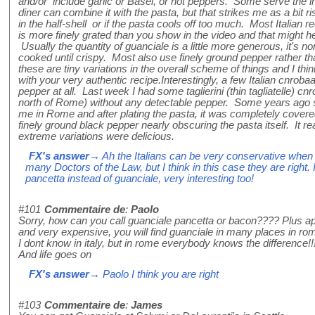
and/or include garlic or Basel, or hot peppers. Some serve the in
diner can combine it with the pasta, but that strikes me as a bit ri
in the half-shell or if the pasta cools off too much. Most Italian
is more finely grated than you show in the video and that might
Usually the quantity of guanciale is a little more generous, it's n
cooked until crispy. Most also use finely ground pepper rather 
these are tiny variations in the overall scheme of things and I th
with your very authentic recipe.Interestingly, a few Italian cnrob
pepper at all. Last week I had some taglierini (thin tagliatelle) c
north of Rome) without any detectable pepper. Some years ago 
me in Rome and after plating the pasta, it was completely covere
finely ground black pepper nearly obscuring the pasta itself. It re
extreme variations were delicious.
FX's answer
→ Ah the Italians can be very conservative when 
many Doctors of the Law, but I think in this case they are right
pancetta instead of guanciale, very interesting too!
#101
Commentaire de
:
Paolo
Sorry, how can you call guanciale pancetta or bacon???? Plus apa
and very expensive, you will find guanciale in many places in ro
I dont know in italy, but in rome everybody knows the difference!!
And life goes on
FX's answer
→ Paolo I think you are right
#103
Commentaire de
:
James