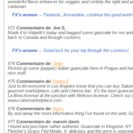
wonderful flavor enhancer for veggies and certinly the right and p
carbonari
FX's answer
→ Fantastic, Armandino, continue the good work!
#72
Commentaire de
:
Joe S,
Made it to Volpetti's today and bagged some gianciale for me and
back to Canada and through customs.
FX's answer
→ Good luck for your trip through the customs!
#74
Commentaire de
:
Sean
Picked up some (pepper) Italian guanciale here in Prague and ha
nice stuff.
#75
Commentaire de
:
Debra S
Just to let everyone in Los Angeles know that you can buy Salu
gourmet marketplace, cafe and cheese bar. It's the best guancial
La Brea Avenue at the junction with Melrose Avenue. Check out 
www.cubemarketplace.com
#76
Commentaire de
:
Harry
By and away the most informative thing I've found on the web. God h
#77
Commentaire de
:
marvin davis
I found and purchase rather authentic Guanciale in Kingston, NY 
Fleisher's Grass Fed Meats. It delicious and the price is reasonabl