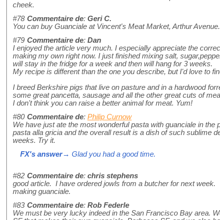
cheek.
#78
Commentaire de
:
Geri C.
You can buy Guanciale at Vincent's Meat Market, Arthur Avenue.
#79
Commentaire de
:
Dan
I enjoyed the article very much. I especially appreciate the correc
making my own right now. I just finished mixing salt, sugar,pepper
will stay in the fridge for a week and then will hang for 3 weeks.
My recipe is different than the one you describe, but I'd love to fin
I breed Berkshire pigs that live on pasture and in a hardwood forr
some great pancetta, sausage and all the other great cuts of mea
I don't think you can raise a better animal for meat. Yum!
#80
Commentaire de
:
Philip Curnow
We have just ate the most wonderful pasta with guanciale in the pro
pasta alla gricia and the overall result is a dish of such sublime deli
weeks. Try it.
FX's answer
→ Glad you had a good time.
#82
Commentaire de
:
chris stephens
good article. I have ordered jowls from a butcher for next week.
making guanciale.
#83
Commentaire de
:
Rob Federle
We must be very lucky indeed in the San Francisco Bay area. We 