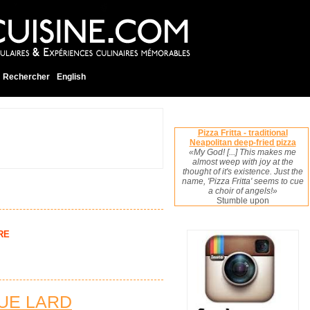
Rechercher
English
Pizza Fritta - traditional
Neapolitan deep-fried pizza
«My God! [...] This makes me
almost weep with joy at the
thought of it's existence. Just the
name, 'Pizza Fritta' seems to cue
a choir of angels!»
Stumble upon
RE
QUE LARD