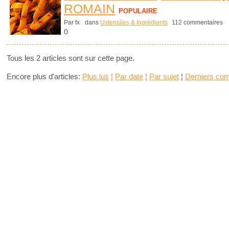
ROMAIN
POPULAIRE
Par fx
dans
Ustensiles & Ingrédients
112 commentaires
0
Tous les 2 articles sont sur cette page.
Encore plus d'articles:
Plus lus
¦
Par date
¦
Par sujet
¦
Derniers co