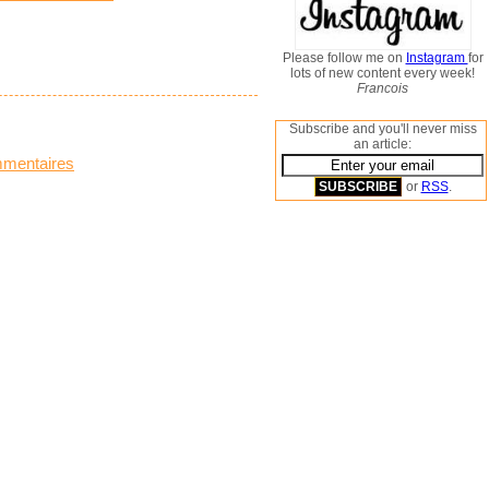
Please follow me on
Instagram
for
lots of new content every week!
Francois
Subscribe and you'll never miss
an article:
mmentaires
or
RSS
.