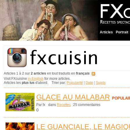
Articles
Portrait
Articles 1 à 2 sur
2 articles
en tout traduits en
français
Visit FXcuisine
in English
for more articles.
Articles les
plus lus
d'abord. Trier par:
Popularité
¦
Date
¦
Sujets
GLACE AU MALABAR
POPULAI
Par fx
dans
Recettes
25 commentaires
0
LE GUANCIALE, LE MAGI