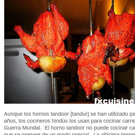
Aunque los hornos tandoor [tandur] se han utilizado p
años, los cocineros hindús los usan para cocinar car
Guerra Mundal. El horno tandoor no puede cocinar 
que se prepare de un modo special. La altísima tempe