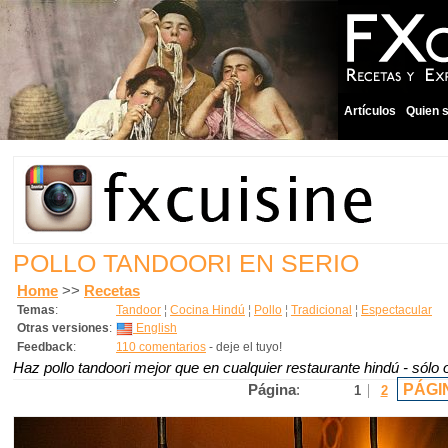
Artículos
Quien 
POLLO TANDOORI EN SERIO
Home
>>
Recetas
Temas
:
Tandoor
¦
Cocina Hindú
¦
Pollo
¦
Tradicional
¦
Espectacular
Otras versiones
:
English
Feedback
:
110 comentarios
- deje el tuyo!
Haz pollo tandoori mejor que en cualquier restaurante hindú - sól
PÁGI
Página
:
1
2