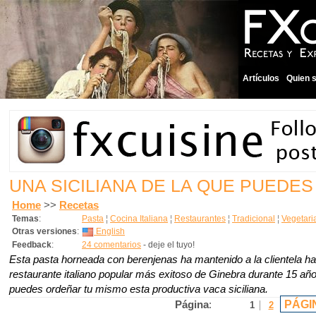
Artículos
Quien 
UNA SICILIANA DE LA QUE PUEDES 
Home
>>
Recetas
Temas
:
Pasta
¦
Cocina Italiana
¦
Restaurantes
¦
Tradicional
¦
Vegetari
Otras versiones
:
English
Feedback
:
24 comentarios
- deje el tuyo!
Esta pasta horneada con berenjenas ha mantenido a la clientela ha
restaurante italiano popular más exitoso de Ginebra durante 15 a
puedes ordeñar tu mismo esta productiva vaca siciliana.
PÁGI
Página
:
1
2