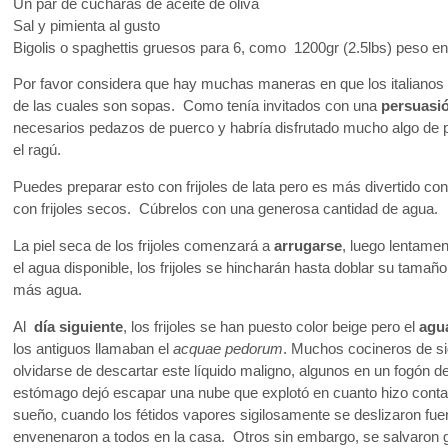
Un par de cucharas de aceite de oliva
Sal y pimienta al gusto
Bigolis o spaghettis gruesos para 6, como 1200gr (2.5lbs) peso e
Por favor considera que hay muchas maneras en que los italianos
de las cuales son sopas. Como tenía invitados con una
persuasió
necesarios pedazos de puerco y habría disfrutado mucho algo de p
el ragú.
Puedes preparar esto con frijoles de lata pero es más divertido con f
con frijoles secos. Cúbrelos con una generosa cantidad de agua.
La piel seca de los frijoles comenzará a
arrugarse
, luego lentame
el agua disponible, los frijoles se hincharán hasta doblar su tamañ
más agua.
Al
día siguiente
, los frijoles se han puesto color beige pero el
agu
los antiguos llamaban el
acquae pedorum
. Muchos cocineros de si
olvidarse de descartar este líquido maligno, algunos en un fogón d
estómago dejó escapar una nube que explotó en cuanto hizo contact
sueño, cuando los fétidos vapores sigilosamente se deslizaron fu
envenenaron a todos en la casa. Otros sin embargo, se salvaron g