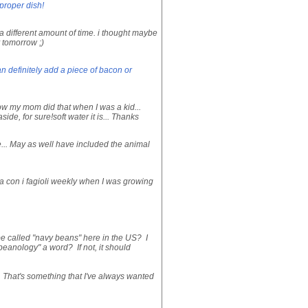
 proper dish!
 a different amount of time. i thought maybe
y tomorrow ;)
n definitely add a piece of bacon or
know my mom did that when I was a kid...
e, for sure!soft water it is... Thanks
.. May as well have included the animal
a con i fagioli weekly when I was growing
be called "navy beans" here in the US? I
"beanology" a word? If not, it should
. That's something that I've always wanted