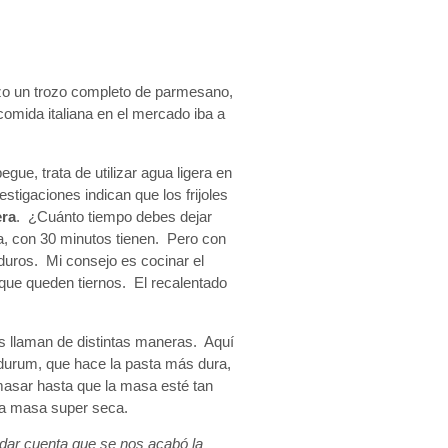
zo un trozo completo de parmesano,
comida italiana en el mercado iba a
gue, trata de utilizar agua ligera en
estigaciones indican que los frijoles
era
. ¿Cuánto tiempo debes dejar
ata, con 30 minutos tienen. Pero con
duros. Mi consejo es cocinar el
 que queden tiernos. El recalentado
les llaman de distintas maneras. Aquí
a durum, que hace la pasta más dura,
masar hasta que la masa esté tan
na masa super seca.
dar cuenta que se nos acabó la