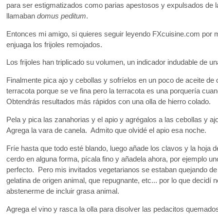
para ser estigmatizados como parias apestosos y expulsados de 
llamaban
domus peditum
.
Entonces mi amigo, si quieres seguir leyendo FXcuisine.com por
enjuaga los frijoles remojados.
Los frijoles han triplicado su volumen, un indicador indudable de u
Finalmente pica ajo y cebollas y sofríelos en un poco de aceite de ol
terracota porque se ve fina pero la terracota es una porquería cuan
Obtendrás resultados más rápidos con una olla de hierro colado.
Pela y pica las zanahorias y el apio y agrégalos a las cebollas y 
Agrega la vara de canela. Admito que olvidé el apio esa noche.
Fríe hasta que todo esté blando, luego añade los clavos y la hoja 
cerdo en alguna forma, pícala fino y añadela ahora, por ejemplo uno
perfecto. Pero mis invitados vegetarianos se estaban quejando de
gelatina de origen animal, que repugnante, etc... por lo que decidí 
abstenerme de incluir grasa animal.
Agrega el vino y rasca la olla para disolver las pedacitos quemad