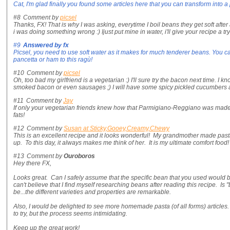
Cat, I'm glad finally you found some articles here that you can transform into a
#8
Comment by
picsel
Thanks, FX! That is why I was asking, everytime I boil beans they get soft after
i was doing something wrong :) Ijust put mine in water, i'll give your recipe a tr
#9
Answered by
fx
Picsel, you need to use soft water as it makes for much tenderer beans. You ca
pancetta or ham to this ragù!
#10
Comment by
picsel
Oh, too bad my girlfriend is a vegetarian :) I'll sure try the bacon next time. I 
smoked bacon or even sausages ;) I will have some spicy pickled cucumbers asid
#11
Comment by
Jay
If only your vegetarian friends knew how that Parmigiano-Reggiano was made.
fats!
#12
Comment by
Susan at Sticky,Gooey,Creamy,Chewy
This is an excellent recipe and it looks wonderful! My grandmother made past
up. To this day, it always makes me think of her. It is my ultimate comfort food!
#13
Comment by
Ouroboros
Hey there FX,
Looks great. Can I safely assume that the specific bean that you used would 
can't believe that I find myself researching beans after reading this recipe. Is 
be...the different varieties and properties are remarkable.
Also, I would be delighted to see more homemade pasta (of all forms) articles
to try, but the process seems intimidating.
Keep up the great work!