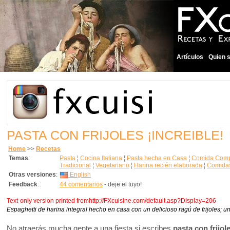
Artículos
Quien 
PASTA CON FRIJOLES ¡INCREIBLE!
Home
>>
Recetas
Temas
:
Pasta
¦
Cocina Italiana
¦
Pasta hecha en Casa
¦
Comida Compl
Tradicional
¦
Vegetariano
¦
Harina recién elaborada
¦
Comida
Otras versiones
:
English
Feedback
:
44 comentarios
- deje el tuyo!
Text-only version printed fromhttp://FXcuisine.com/default.asp?Display=206
Espaghetti de harina integral hecho en casa con un delicioso ragú de frijoles; u
No atraerás mucha gente a una fiesta si escribes
pasta con frijol