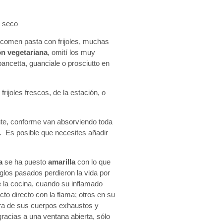
n seco
 comen pasta con frijoles, muchas
n vegetariana
, omití los muy
ancetta, guanciale o prosciutto en
rijoles frescos, de la estación, o
nte, conforme van absorviendo toda
o. Es posible que necesites añadir
a
se ha puesto
amarilla
con lo que
glos pasados perdieron la vida por
e la cocina, cuando su inflamado
o directo con la flama; otros en su
era de sus cuerpos exhaustos y
racias a una ventana abierta, sólo