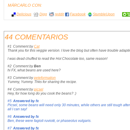
MÁRCARLO CON:
Delicious
Digg
reddit
Facebook
StumbleUpon
44 COMENTARIOS
#1
Comment by
Cat
Thank you for this veggie version. I love the blog but often have trouble adapti
I was dead chuffed to read the Hot Chocolate too, same reason!
#2
Comment by
Ben
hi FX, what beans are used here?
#3
Comment by
peteformation
Yummy, Yummy. Thks for sharing the recipe.
#4
Comment by
picsel
Hey, for how long do you cook the beans? :)
#5
Answered by
fx
Picsel, some beans will need only 30 minutes, while others are still tough after 
all I can say!
#6
Answered by
fx
Ben, these were fagioli ruviotti, or phaseolus vulgaris.
#7
Answered by
fx