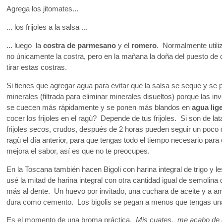
Agrega los jitomates...
... los frijoles a la salsa ...
... luego la
costra de parmesano
y el
romero
. Normalmente utili
no únicamente la costra, pero en la mañana la doña del puesto de 
tirar estas costras.
Si tienes que agregar agua para evitar que la salsa se seque y se pe
minerales (filtrada para eliminar minerales disueltos) porque las inv
se cuecen más rápidamente y se ponen más blandos en
agua lig
cocer los frijoles en el ragù? Depende de tus frijoles. Si son de l
frijoles secos, crudos, después de 2 horas pueden seguir un poco 
ragù el día anterior, para que tengas todo el tiempo necesario para
mejora el sabor, así es que no te preocupes.
En la Toscana también hacen Bigoli con harina integral de trigo y 
usé la mitad de harina integral con otra cantidad igual de semolin
más al dente. Un huevo por invitado, una cuchara de aceite y a a
dura como cemento. Los bigolis se pegan a menos que tengas u
Es el momento de una broma práctica.
Mis cuates, me acabo de 