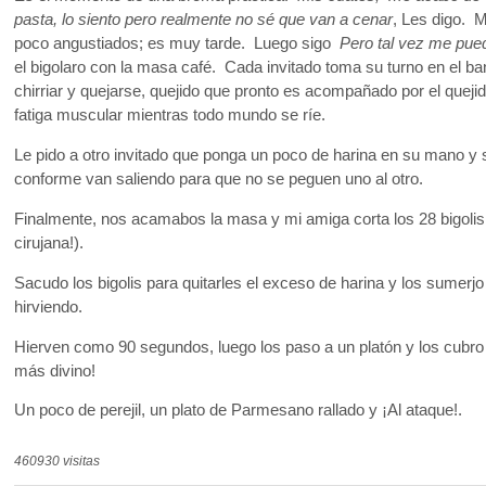
pasta, lo siento pero realmente no sé que van a cenar
, Les digo. 
poco angustiados; es muy tarde. Luego sigo
Pero tal vez me pued
el bigolaro con la masa café. Cada invitado toma su turno en el ba
chirriar y quejarse, quejido que pronto es acompañado por el quejido
fatiga muscular mientras todo mundo se ríe.
Le pido a otro invitado que ponga un poco de harina en su mano 
conforme van saliendo para que no se peguen uno al otro.
Finalmente, nos acamabos la masa y mi amiga corta los 28 bigolis
cirujana!).
Sacudo los bigolis para quitarles el exceso de harina y los sumerj
hirviendo.
Hierven como 90 segundos, luego los paso a un platón y los cubro c
más divino!
Un poco de perejil, un plato de Parmesano rallado y ¡Al ataque!.
460930 visitas