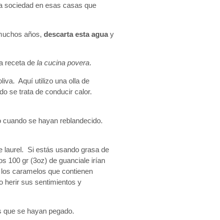
la sociedad en esas casas que
 muchos años,
descarta esta agua
y
na receta de
la cucina povera
.
iva. Aquí utilizo una olla de
do se trata de conducir calor.
ajo cuando se hayan reblandecido.
de laurel. Si estás usando grasa de
s 100 gr (3oz) de guanciale irían
 los caramelos que contienen
no herir sus sentimientos y
os que se hayan pegado.