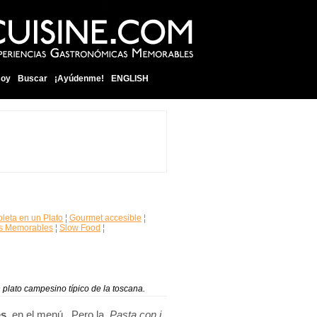
soy
Buscar
¡Ayúdenme!
ENGLISH
eta en un Plato
¦
Gourmet accesible
¦
s Memorables
¦
Slow Food
¦
n plato campesino típico de la toscana.
es
en el menú. Pero la
Pasta con i