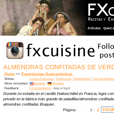
Artículos
Quien 
ALMENDRAS CONFITADAS DE VER
Home
>>
Experiencias Gastronómicas
Temas
:
Cocina Francesa
¦
Tradicional
¦
Vegetariano
¦
Tras bambalina
Otras versiones
:
English
Deutsch
Feedback
:
53 comentarios
- deje el tuyo!
Durante mi estadia en el castillo Hattonchâtel en Francia, logre con
privado en la fabrica más grande de paladillas/almendras confitad
almendras confitadas Braquier.
PÁGI
Página
:
1
2