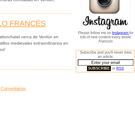
LLO FRANCÉS
Please follow me on
Instagram
for
Hattonchatel cerca de Verdún en
lots of new content every week!
Francois
tillos medievales extraordinarios en
los!
Subscribe and you'll never miss
an article:
or
RSS
.
 Comentarios