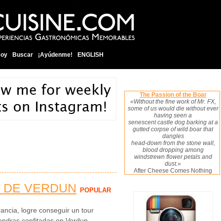
soy
Buscar
¡Ayúdenme!
ENGLISH
The Passion of the Boar
«Without the fine work of Mr. FX,
some of us would die without ever
having seen a
senescent castle dog barking at a
gutted corpse of wild boar that
dangles
head-down from the stone wall,
blood dropping among
windstrewn flower petals and
dust.»
After Cheese Comes Nothing
 DE VERDUN
POPULAR
rancia, logre conseguir un tour
mendras confitadas en Verdun,