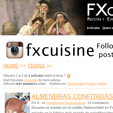
Artículos
Quien 
HOME
>>
TEMAS
>>
Artículos 1 al 2 de
2 artículos
sobre el tema
‘’
Visit FXcuisine
in English
for more articles.
Artículos
más populares
antes. Ordenar por:
Popularidad
¦
Fecha
¦
Temas
ALMENDRAS CONFITADAS
Por fx
en
Experiencias Gastronómicas
53 comentarios
Durante mi estadia en el castillo Hattonchâtel en F
privado en la fabrica más grande de paladillas/al