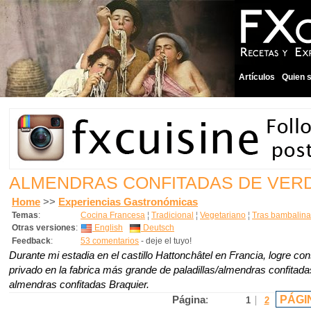
Artículos
Quien 
ALMENDRAS CONFITADAS DE VER
Home
>>
Experiencias Gastronómicas
Temas
:
Cocina Francesa
¦
Tradicional
¦
Vegetariano
¦
Tras bambalina
Otras versiones
:
English
Deutsch
Feedback
:
53 comentarios
- deje el tuyo!
Durante mi estadia en el castillo Hattonchâtel en Francia, logre con
privado en la fabrica más grande de paladillas/almendras confitad
almendras confitadas Braquier.
PÁGI
Página
:
1
2