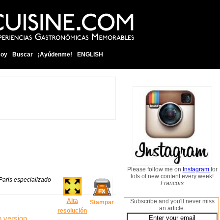
soy
Buscar
¡Ayúdenme!
ENGLISH
Please follow me on
Instagram
for
lots of new content every week!
Paris especializado
Francois
Alta
Subscribe and you'll never miss
Stampar
an article:
resolución
n version
.