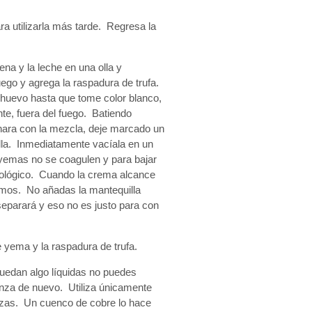
a utilizarla más tarde. Regresa la
na y la leche en una olla y
uego y agrega la raspadura de trufa.
 huevo hasta que tome color blanco,
nte, fuera del fuego. Batiendo
chara con la mezcla, deje marcado un
lla. Inmediatamente vacíala en un
 yemas no se coagulen y para bajar
riológico. Cuando la crema alcance
rumos. No añadas la mantequilla
separará y eso no es justo para con
e yema y la raspadura de trufa.
edan algo líquidas no puedes
ienza de nuevo. Utiliza únicamente
ezas. Un cuenco de cobre lo hace