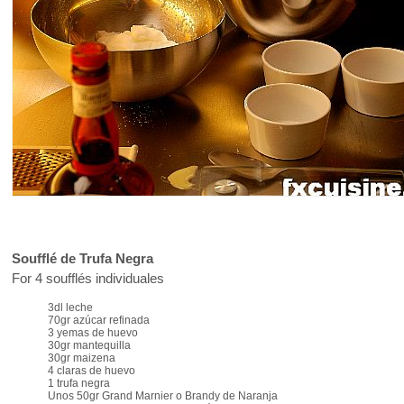
Soufflé de Trufa Negra
For 4 soufflés individuales
3dl leche
70gr azúcar refinada
3 yemas de huevo
30gr mantequilla
30gr maizena
4 claras de huevo
1 trufa negra
Unos 50gr Grand Marnier o Brandy de Naranja