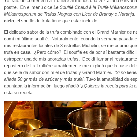
Yo trato de comer en La Truffière al menos una vez al año e invaria
postre. En el menú dice
Le Soufflé Chaud à la Truffe Mélanospor
Mélaanosporum de Trufas Negras con Licor de Brandy e Naranja
.
cielo
, el soufflé de trufa tiene que estar incluido.
El delicado sabor de la trufa combinado con el Grand Marnier de 
comí mi último soufflé. Naturalmente, cuando la semana pasada 
mis restaurantes locales de 3 estrellas Michelin, se me ocurrió que
trufa
en casa
. ¿Pero cómo? El soufflé es de por sí bastante difíc
estropear una de mis adoradas trufas. Decidí llamar al restaurante
repostero de La Truffière amablemente me explicó que la base del 
que se le da sabor con miel de trufas y Grand Marnier.
'Si no tiene
añade 50 gr más de azúcar y más trufa'
. Tuvo la amabilidad de esp
apuntaba la información, luego añadió
'¿Quieres la receta para la 
está su receta.