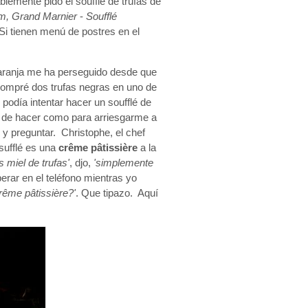
blemente pido el soufflé de trufas de
um, Grand Marnier
-
Soufflé
 Si tienen menú de postres en el
naranja me ha perseguido desde que
compré dos trufas negras en uno de
 podía intentar hacer un soufflé de
il de hacer como para arriesgarme a
 y preguntar. Christophe, el chef
sufflé es una
crême pâtissière
a la
s miel de trufas'
, djo,
'simplemente
erar en el teléfono mientras yo
crême pâtissière?'
. Que tipazo. Aquí