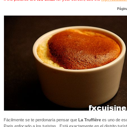
Págin
Fácilmente se te perdonaría pensar que
La Truffière
es uno de eso
Paris enfocado a los turistas. Está exactamente en el distrito turíst