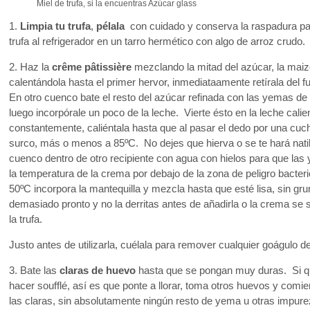
Miel de trufa, si la encuentras Azúcar glass
1.
Limpia tu trufa
,
pélala
con cuidado y conserva la raspadura par
trufa al refrigerador en un tarro hermético con algo de arroz crudo.
2. Haz la
crême pâtissière
mezclando la mitad del azúcar, la maize
calentándola hasta el primer hervor, inmediataamente retírala del f
En otro cuenco bate el resto del azúcar refinada con las yemas de
luego incorpórale un poco de la leche. Vierte ésto en la leche calie
constantemente, caliéntala hasta que al pasar el dedo por una cu
surco, más o menos a 85ºC. No dejes que hierva o se te hará nati
cuenco dentro de otro recipiente con agua con hielos para que las
la temperatura de la crema por debajo de la zona de peligro bacte
50ºC incorpora la mantequilla y mezcla hasta que esté lisa, sin g
demasiado pronto y no la derritas antes de añadirla o la crema se 
la trufa.
Justo antes de utilizarla, cuélala para remover cualquier goágulo d
3. Bate las
claras de huevo
hasta que se pongan muy duras. Si qu
hacer soufflé, así es que ponte a llorar, toma otros huevos y com
las claras, sin absolutamente ningún resto de yema u otras impur