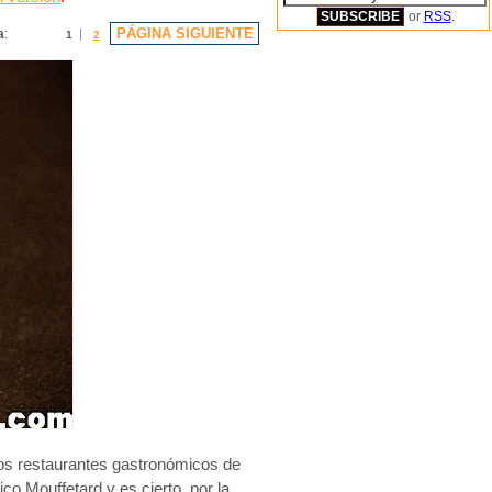
or
RSS
.
PÁGINA SIGUIENTE
a
:
1
2
s restaurantes gastronómicos de
ico Mouffetard y es cierto, por la