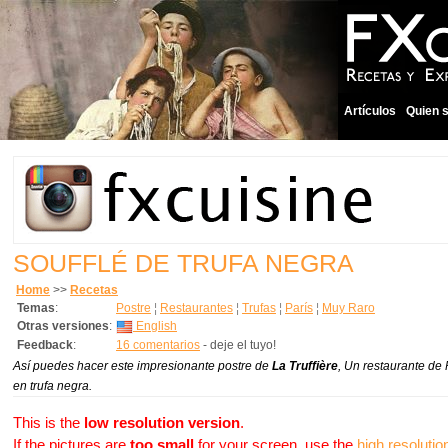
Artículos
Quien 
SOUFFLÉ DE TRUFA NEGRA
Home
>>
Recetas
Temas
:
Postre
¦
Restaurantes
¦
Trufas
¦
París
¦
Muy Raro
Otras versiones
:
English
Feedback
:
16 comentarios
- deje el tuyo!
Así puedes hacer este impresionante postre de
La Truffière
, Un restaurante de 
en trufa negra.
This is the
low resolution version
.
If the pictures are
too small
for your screen, use the
high resolutio