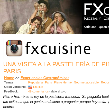
Artículos
Quien 
UNA VISITA A LA PASTELERÍA DE 
PARIS
Home
>>
Experiencias Gastronómicas
Temas
:
Repostería
¦
París
¦
Pierre Hermé
¦
Gourmet accesible
¦
Repor
Otras versiones
:
English
Feedback
:
49 comentarios
- deje el tuyo!
Pierre Hermé es el rey de la pastelería francesa. Su pequeña bout
tan exitossa que la gente se detiene a preguntar porque hay cola. 
dentro!