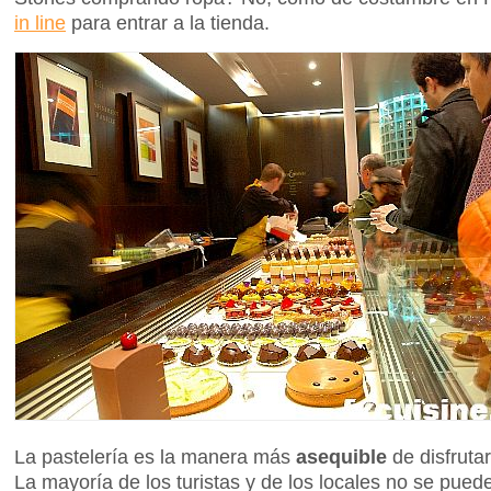
in line
para entrar a la tienda.
La pastelería es la manera más
asequible
de disfruta
La mayoría de los turistas y de los locales no se puede