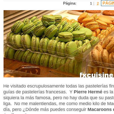
PÁGI
Página
:
1
2
He visitado escrupulosamente todas las pastelerías fi
guías de pastelerías francesas. Y
Pierre Hermé
es la
siquiera la más famosa, pero no hay duda que su paste
liga. No me malentiendas, me como medio kilo de Ma
día, pero ¿Dónde más puedes conseguir
Macaroons d