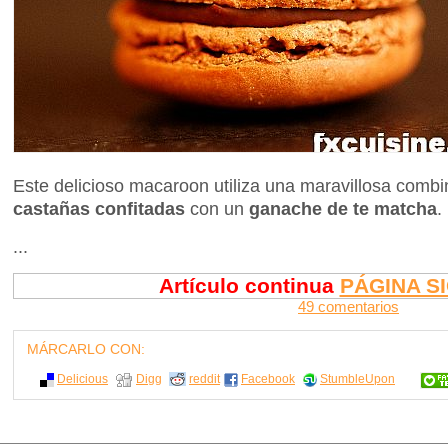
Este delicioso macaroon utiliza una maravillosa comb
castañas confitadas
con un
ganache de te matcha
.
...
Artículo continua
PÁGINA S
49 comentarios
MÁRCARLO CON:
Delicious
Digg
reddit
Facebook
StumbleUpon