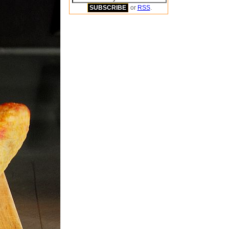
or
RSS
.