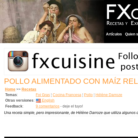
Artículos
Quien 
POLLO ALIMENTADO CON MAÍZ REL
Home
>>
Recetas
Temas
:
Foi Gras
¦
Cocina Francesa
¦
Pollo
¦
Hélène Darroze
Otras versiones
:
English
Feedback
:
9 comentarios
- deje el tuyo!
Una receta simple, pero impresionante, de Hélène Darroze que utiliza algunos 