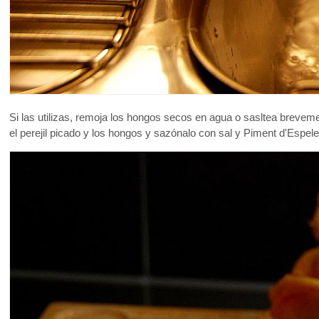
Si las utilizas, remoja los hongos secos en agua o sasltea breve
el perejil picado y los hongos y sazónalo con sal y Piment d'Espele