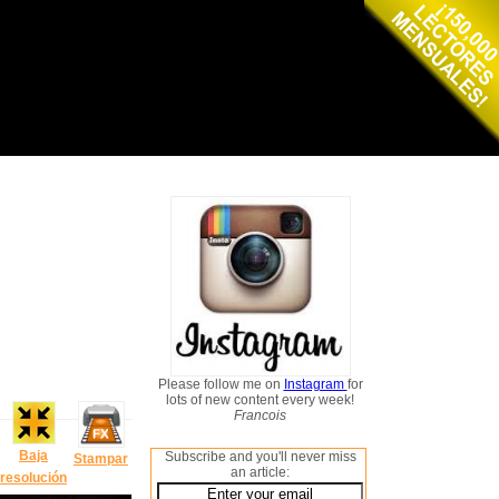
Please follow me on
Instagram
for
lots of new content every week!
Francois
Baja
Subscribe and you'll never miss
Stampar
an article:
resolución