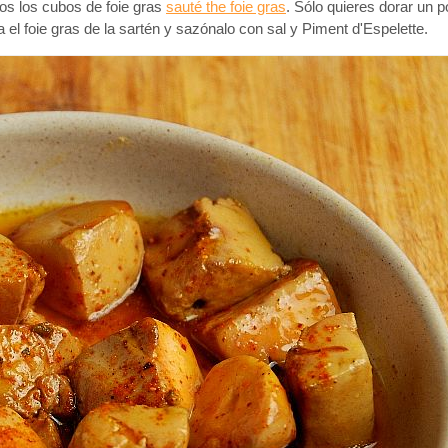
os los cubos de foie gras
sauté the foie gras
. Sólo quieres dorar un p
el foie gras de la sartén y sazónalo con sal y Piment d'Espelette.