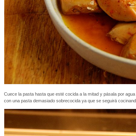
Cuece la pasta hasta que esté cocida a la mitad y pásala por agua 
con una pasta demasiado sobrecocida ya que se seguirá cocinando