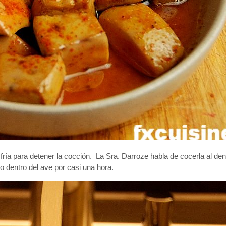
fría para detener la cocción. La Sra. Darroze habla de cocerla al de
 dentro del ave por casi una hora.