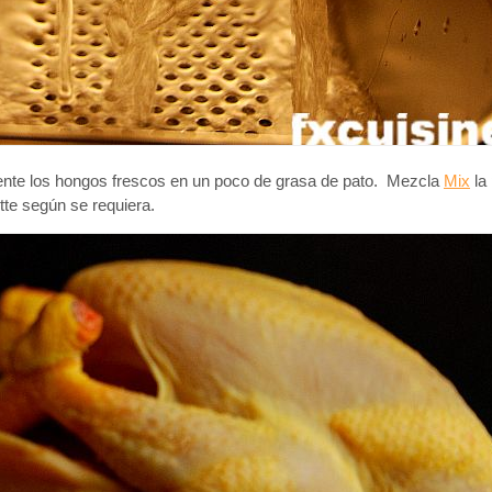
mente los hongos frescos en un poco de grasa de pato. Mezcla
Mix
la 
tte según se requiera.