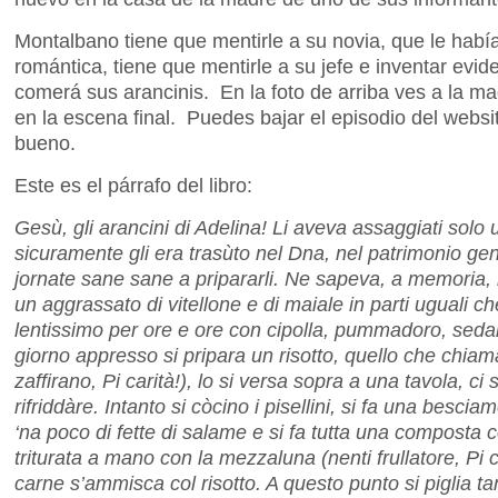
Montalbano tiene que mentirle a su novia, que le hab
romántica, tiene que mentirle a su jefe e inventar evi
comerá sus arancinis. En la foto de arriba ves a la m
en la escena final. Puedes bajar el episodio del websit
bueno.
Este es el párrafo del libro:
Gesù, gli arancini di Adelina! Li aveva assaggiati solo 
sicuramente gli era trasùto nel Dna, nel patrimonio ge
jornate sane sane a pripararli. Ne sapeva, a memoria, la 
un aggrassato di vitellone e di maiale in parti uguali ch
lentissimo per ore e ore con cipolla, pummadoro, sedan
giorno appresso si pripara un risotto, quello che chia
zaffirano, Pi carità!), lo si versa sopra a una tavola, ci 
rifriddàre. Intanto si còcino i pisellini, si fa una bescia
‘na poco di fette di salame e si fa tutta una composta 
triturata a mano con la mezzaluna (nenti frullatore, Pi ca
carne s’ammisca col risotto. A questo punto si piglia tan