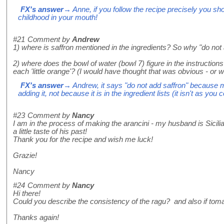
FX's answer
→ Anne, if you follow the recipe precisely you shou
childhood in your mouth!
#21
Comment by
Andrew
1) where is saffron mentioned in the ingredients? So why "do not
2) where does the bowl of water (bowl 7) figure in the instructions 
each 'little orange'? (I would have thought that was obvious - or
FX's answer
→ Andrew, it says "do not add saffron" because
adding it, not because it is in the ingredient lists (it isn't as you 
#23
Comment by
Nancy
I am in the process of making the arancini - my husband is Sicilia
a little taste of his past!
Thank you for the recipe and wish me luck!
Grazie!
Nancy
#24
Comment by
Nancy
Hi there!
Could you describe the consistency of the ragu? and also if to
Thanks again!