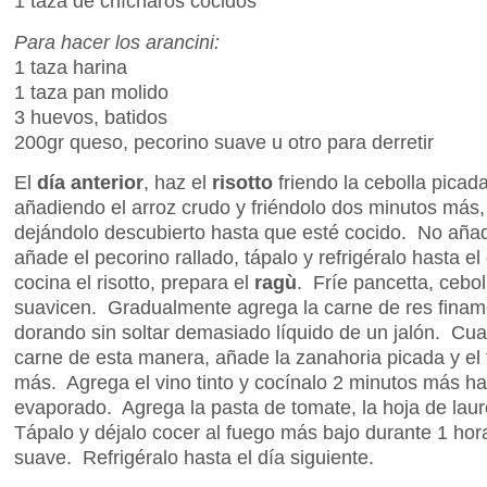
1 taza de chícharos cocidos
Para hacer los arancini:
1 taza harina
1 taza pan molido
3 huevos, batidos
200gr queso, pecorino suave u otro para derretir
El
día anterior
, haz el
risotto
friendo la cebolla picad
añadiendo el arroz crudo y friéndolo dos minutos más,
dejándolo descubierto hasta que esté cocido. No añad
añade el pecorino rallado, tápalo y refrigéralo hasta el
cocina el risotto, prepara el
ragù
. Fríe pancetta, cebol
suavicen. Gradualmente agrega la carne de res finam
dorando sin soltar demasiado líquido de un jalón. Cu
carne de esta manera, añade la zanahoria picada y el t
más. Agrega el vino tinto y cocínalo 2 minutos más ha
evaporado. Agrega la pasta de tomate, la hoja de laurel
Tápalo y déjalo cocer al fuego más bajo durante 1 hor
suave. Refrigéralo hasta el día siguiente.