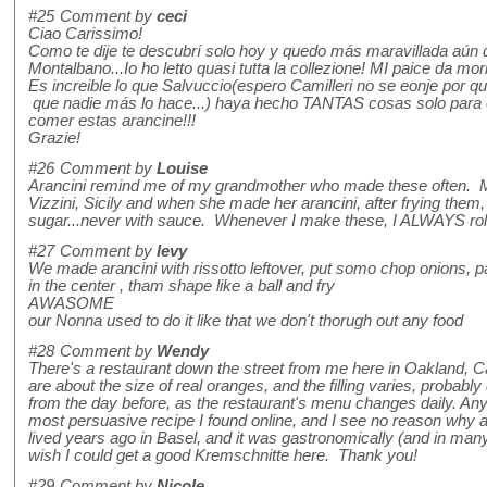
#25
Comment by
ceci
Ciao Carissimo!
Como te dije te descubrí solo hoy y quedo más maravillada aún 
Montalbano...Io ho letto quasi tutta la collezione! MI paice da mori
Es increible lo que Salvuccio(espero Camilleri no se eonje por q
que nadie más lo hace...) haya hecho TANTAS cosas solo para 
comer estas arancine!!!
Grazie!
#26
Comment by
Louise
Arancini remind me of my grandmother who made these often. 
Vizzini, Sicily and when she made her arancini, after frying them,
sugar...never with sauce. Whenever I make these, I ALWAYS roll 
#27
Comment by
levy
We made arancini with rissotto leftover, put somo chop onions, p
in the center , tham shape like a ball and fry
AWASOME
our Nonna used to do it like that we don't thorugh out any food
#28
Comment by
Wendy
There's a restaurant down the street from me here in Oakland, Ca
are about the size of real oranges, and the filling varies, probabl
from the day before, as the restaurant's menu changes daily. Anyh
most persuasive recipe I found online, and I see no reason why 
lived years ago in Basel, and it was gastronomically (and in man
wish I could get a good Kremschnitte here. Thank you!
#29
Comment by
Nicole