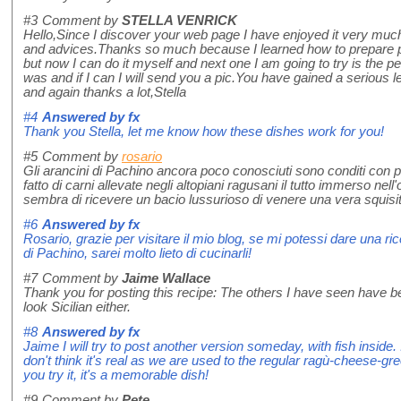
#3
Comment by
STELLA VENRICK
Hello,Since I discover your web page I have enjoyed it very much 
and advices.Thanks so much because I learned how to prepare p
but now I can do it myself and next one I am going to try is the per
was and if I can I will send you a pic.You have gained a serious l
and again thanks a lot,Stella
#4
Answered by
fx
Thank you Stella, let me know how these dishes work for you!
#5
Comment by
rosario
Gli arancini di Pachino ancora poco conosciuti sono conditi con 
fatto di carni allevate negli altopiani ragusani il tutto immerso nell'
sembra di ricevere un bacio lussurioso di venere una vera squis
#6
Answered by
fx
Rosario, grazie per visitare il mio blog, se mi potessi dare una ric
di Pachino, sarei molto lieto di cucinarli!
#7
Comment by
Jaime Wallace
Thank you for posting this recipe: The others I have seen have b
look Sicilian either.
#8
Answered by
fx
Jaime I will try to post another version someday, with fish inside. I
don't think it's real as we are used to the regular ragù-cheese-
you try it, it's a memorable dish!
#9
Comment by
Pete