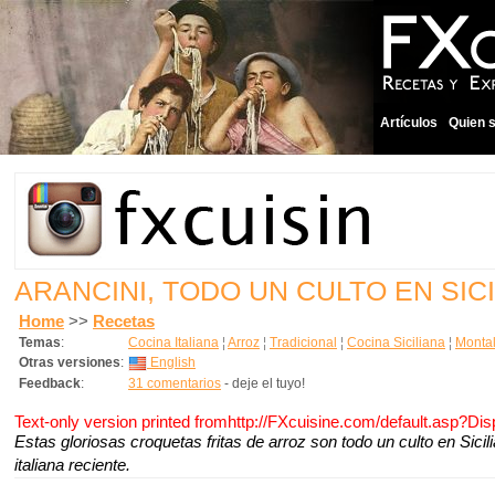
Artículos
Quien 
ARANCINI, TODO UN CULTO EN SICI
Home
>>
Recetas
Temas
:
Cocina Italiana
¦
Arroz
¦
Tradicional
¦
Cocina Siciliana
¦
Monta
Otras versiones
:
English
Feedback
:
31 comentarios
- deje el tuyo!
Text-only version printed fromhttp://FXcuisine.com/default.asp?Di
Estas gloriosas croquetas fritas de arroz son todo un culto en Sici
italiana reciente.