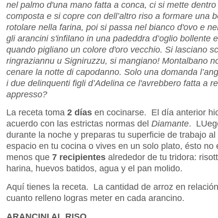
nel palmo d'una mano fatta a conca, ci si mette dentro
composta e si copre con dell’altro riso a formare una bel
rotolare nella farina, poi si passa nel bianco d'ovo e ne
gli arancini s'infilano in una padeddra d’oglio bollente e
quando pigliano un colore d'oro vecchio. Si lasciano sco
ringraziannu u Signiruzzu, si mangiano! Montalbano n
cenare la notte di capodanno. Solo una domanda l’angu
i due delinquenti figli d’Adelina ce l'avrebbero fatta a re
appresso?
La receta toma
2 días
en cocinarse. El día anterior hic
acuerdo con las estrictas normas del
Diamante
. LUego
durante la noche y preparas tu superficie de trabajo al
espacio en tu cocina o vives en un solo plato, ésto no
menos que
7 recipientes
alrededor de tu tridora: riso
harina, huevos batidos, agua y el pan molido.
Aquí tienes la receta. La cantidad de arroz en relació
cuanto relleno logras meter en cada arancino.
ARANCINI AL RISO