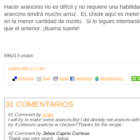
Hacer arancinis no es difícil y no requiere una habilid
arancino tendrá mucho arroz. EL chiste aquí es meter 
en la menor cantidad de risotto. Si lo sigues intentan
que el anterior. ¡Buena suerte!
696213 visitas
MÁRCARLO CON:
Delicious
Digg
reddit
Facebook
StumbleUpon
31 COMENTARIOS
#1
Comment by
scips
I will try to make some arancini.But I did already eat arancini wit
try 4 cheeses arancini or chicken?Thanks for the recipe.
#2
Comment by
Jelsia Caprio Cortese
Thank you very much. Jelsia