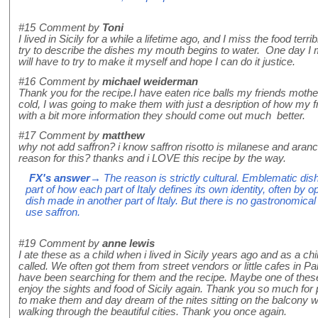
#15
Comment by
Toni
I lived in Sicily for a while a lifetime ago, and I miss the food terr
try to describe the dishes my mouth begins to water. One day I mi
will have to try to make it myself and hope I can do it justice.
#16
Comment by
michael weiderman
Thank you for the recipe.I have eaten rice balls my friends moth
cold, I was going to make them with just a desription of how m
with a bit more information they should come out much better.
#17
Comment by
matthew
why not add saffron? i know saffron risotto is milanese and arancin
reason for this? thanks and i LOVE this recipe by the way.
FX's answer
→ The reason is strictly cultural. Emblematic di
part of how each part of Italy defines its own identity, often by o
dish made in another part of Italy. But there is no gastronomical
use saffron.
#19
Comment by
anne lewis
I ate these as a child when i lived in Sicily years ago and as a c
called. We often got them from street vendors or little cafes in P
have been searching for them and the recipe. Maybe one of these 
enjoy the sights and food of Sicily again. Thank you so much for po
to make them and day dream of the nites sitting on the balcony w
walking through the beautiful cities. Thank you once again.