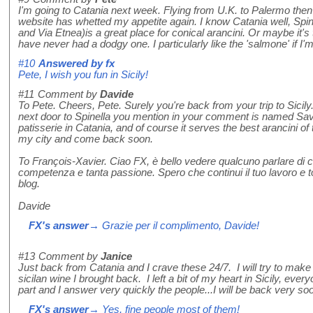
I'm going to Catania next week. Flying from U.K. to Palermo then 
website has whetted my appetite again. I know Catania well, Spin
and Via Etnea)is a great place for conical arancini. Or maybe it's 
have never had a dodgy one. I particularly like the 'salmone' if I'
#10
Answered by
fx
Pete, I wish you fun in Sicily!
#11
Comment by
Davide
To Pete. Cheers, Pete. Surely you're back from your trip to Sicily
next door to Spinella you mention in your comment is named Savia,
patisserie in Catania, and of course it serves the best arancini of
my city and come back soon.
To François-Xavier. Ciao FX, è bello vedere qualcuno parlare di c
competenza e tanta passione. Spero che continui il tuo lavoro e t
blog.
Davide
FX's answer
→ Grazie per il complimento, Davide!
#13
Comment by
Janice
Just back from Catania and I crave these 24/7. I will try to mak
sicilan wine I brought back. I left a bit of my heart in Sicily, e
part and I answer very quickly the people...I will be back very soo
FX's answer
→ Yes, fine people most of them!