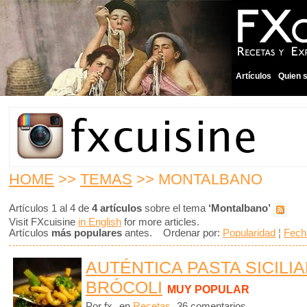
Artículos
Quien 
HOME
>>
TEMAS
>> MONTALBANO
Artículos 1 al 4 de
4 artículos
sobre el tema
‘Montalbano’
Visit FXcuisine
in English
for more articles.
Artículos
más populares
antes. Ordenar por:
Popularidad
¦
Fech
AUTÉNTICA PASTA SICILI
BRÓCOLI
MUY POPULAR
Por fx
en
Recetas
36 comentarios