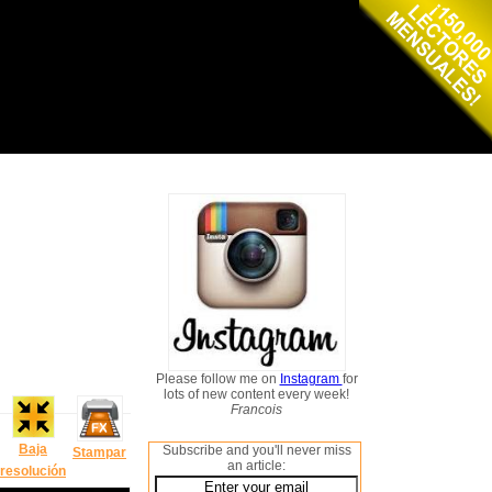
Please follow me on
Instagram
for
lots of new content every week!
Francois
Baja
Subscribe and you'll never miss
Stampar
an article:
resolución