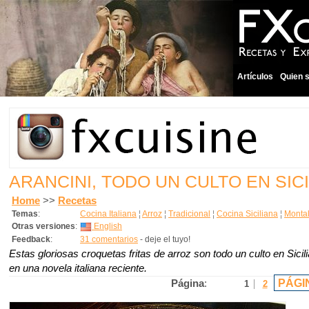
Artículos
Quien 
ARANCINI, TODO UN CULTO EN SICI
Home
>>
Recetas
Temas
:
Cocina Italiana
¦
Arroz
¦
Tradicional
¦
Cocina Siciliana
¦
Monta
Otras versiones
:
English
Feedback
:
31 comentarios
- deje el tuyo!
Estas gloriosas croquetas fritas de arroz son todo un culto en Sicil
en una novela italiana reciente.
PÁGI
Página
:
1
2