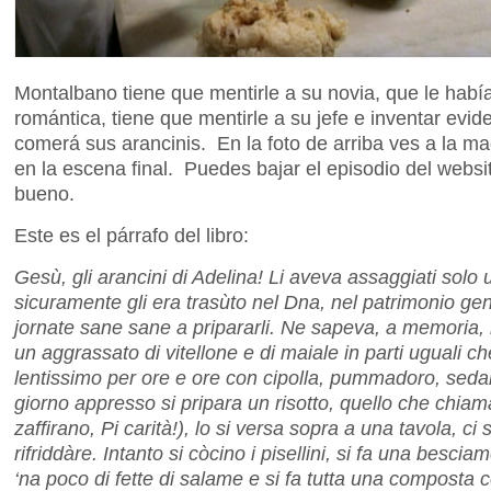
Montalbano tiene que mentirle a su novia, que le hab
romántica, tiene que mentirle a su jefe e inventar evi
comerá sus arancinis. En la foto de arriba ves a la m
en la escena final. Puedes bajar el episodio del websit
bueno.
Este es el párrafo del libro:
Gesù, gli arancini di Adelina! Li aveva assaggiati solo 
sicuramente gli era trasùto nel Dna, nel patrimonio ge
jornate sane sane a pripararli. Ne sapeva, a memoria, la 
un aggrassato di vitellone e di maiale in parti uguali ch
lentissimo per ore e ore con cipolla, pummadoro, sedan
giorno appresso si pripara un risotto, quello che chia
zaffirano, Pi carità!), lo si versa sopra a una tavola, ci 
rifriddàre. Intanto si còcino i pisellini, si fa una bescia
‘na poco di fette di salame e si fa tutta una composta 