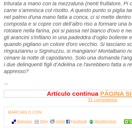
triturata a mano con la mezzaluna (nenti frullatore, Pi ca
carne s’ammisca col risotto. A questo punto si piglia tan
nel palmo d'una mano fatta a conca, ci si mette dentro
composta e si copre con dell’altro riso a formare una bel
rotolare nella farina, poi si passa nel bianco d'ovo e ne
gli arancini s'infilano in una padeddra d’oglio bollente e
quando pigliano un colore d'oro vecchio. Si lasciano sco
ringraziannu u Signiruzzu, si mangiano! Montalbano n
cenare la notte di capodanno. Solo una domanda l’angu
i due delinquenti figli d’Adelina ce l'avrebbero fatta a re
appresso?
...
Artículo continua
PÁGINA S
31 comentarios
MÁRCARLO CON:
Delicious
Digg
reddit
Facebook
StumbleUpon