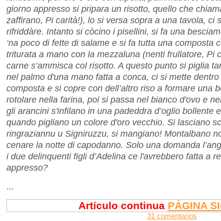
giorno appresso si pripara un risotto, quello che chia
zaffirano, Pi carità!), lo si versa sopra a una tavola, ci 
rifriddàre. Intanto si còcino i pisellini, si fa una bescia
‘na poco di fette di salame e si fa tutta una composta 
triturata a mano con la mezzaluna (nenti frullatore, Pi ca
carne s’ammisca col risotto. A questo punto si piglia tan
nel palmo d'una mano fatta a conca, ci si mette dentro
composta e si copre con dell’altro riso a formare una bel
rotolare nella farina, poi si passa nel bianco d'ovo e ne
gli arancini s'infilano in una padeddra d’oglio bollente e
quando pigliano un colore d'oro vecchio. Si lasciano sco
ringraziannu u Signiruzzu, si mangiano! Montalbano n
cenare la notte di capodanno. Solo una domanda l’angu
i due delinquenti figli d’Adelina ce l'avrebbero fatta a re
appresso?
...
Artículo continua
PÁGINA S
31 comentarios