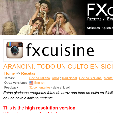
Artículos
Quien 
ARANCINI, TODO UN CULTO EN SICI
Home
>>
Recetas
Temas
:
Cocina Italiana
¦
Arroz
¦
Tradicional
¦
Cocina Siciliana
¦
Monta
Otras versiones
:
English
Feedback
:
31 comentarios
- deje el tuyo!
Estas gloriosas croquetas fritas de arroz son todo un culto en Sicil
en una novela italiana reciente.
This is the
high resolution version
.