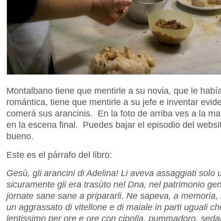
Montalbano tiene que mentirle a su novia, que le hab
romántica, tiene que mentirle a su jefe e inventar evi
comerá sus arancinis. En la foto de arriba ves a la m
en la escena final. Puedes bajar el episodio del websit
bueno.
Este es el párrafo del libro:
Gesù, gli arancini di Adelina! Li aveva assaggiati solo 
sicuramente gli era trasùto nel Dna, nel patrimonio ge
jornate sane sane a pripararli. Ne sapeva, a memoria, la 
un aggrassato di vitellone e di maiale in parti uguali ch
lentissimo per ore e ore con cipolla, pummadoro, sedan