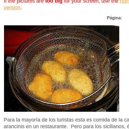
If the pictures are
too big
for your screen, use the
nor
version
.
Página
:
Para la mayoría de los turistas esta es comida de la 
arancinis en un restaurante. Pero para los sicilianos,