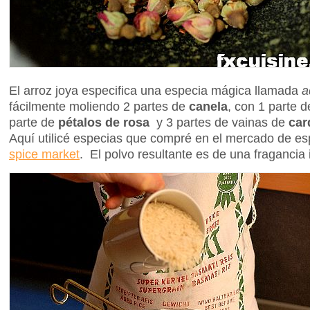
El arroz joya especifica una especia mágica llamada
a
fácilmente moliendo 2 partes de
canela
, con 1 parte 
parte de
pétalos de rosa
y 3 partes de vainas de
ca
Aquí utilicé especias que compré en el mercado de es
spice market
. El polvo resultante es de una fragancia 