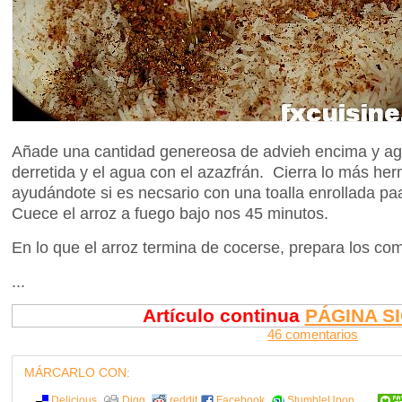
Añade una cantidad genereosa de advieh encima y agre
derretida y el agua con el azazfrán. Cierra lo más h
ayudándote si es necsario con una toalla enrollada pa
Cuece el arroz a fuego bajo nos 45 minutos.
En lo que el arroz termina de cocerse, prepara los co
...
Artículo continua
PÁGINA S
46 comentarios
MÁRCARLO CON:
Delicious
Digg
reddit
Facebook
StumbleUpon