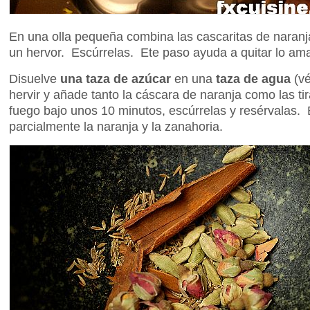
En una olla pequeña combina las cascaritas de naranj
un hervor. Escúrrelas. Ete paso ayuda a quitar lo ama
Disuelve
una taza de azúcar
en una
taza de agua
(vé
hervir y añade tanto la cáscara de naranja como las ti
fuego bajo unos 10 minutos, escúrrelas y resérvalas. 
parcialmente la naranja y la zanahoria.