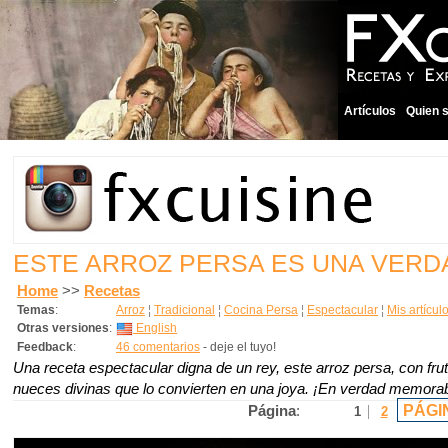
Artículos
Quien 
ESTE ARROZ PERSA ES UNA VERD
Home
>>
Recetas
Temas
:
Arroz
¦
Tradicional
¦
Cocina Persa
¦
Espectacular
¦
Mis artícul
Otras versiones
:
English
Feedback
:
46 comentarios
- deje el tuyo!
Una receta espectacular digna de un rey, este arroz persa, con fru
nueces divinas que lo convierten en una joya. ¡En verdad memorab
PÁGI
Página
:
1
2