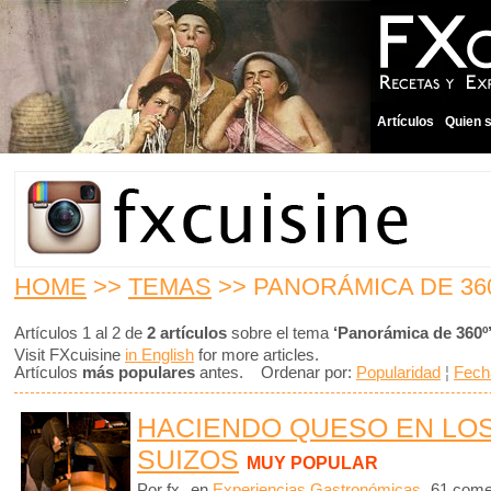
Artículos
Quien 
HOME
>>
TEMAS
>> PANORÁMICA DE 36
Artículos 1 al 2 de
2 artículos
sobre el tema
‘Panorámica de 360º
Visit FXcuisine
in English
for more articles.
Artículos
más populares
antes. Ordenar por:
Popularidad
¦
Fech
HACIENDO QUESO EN LO
SUIZOS
MUY POPULAR
Por fx
en
Experiencias Gastronómicas
61 come