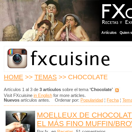
Artículos
Quien 
HOME
>>
TEMAS
>> CHOCOLATE
Artículos 1 al 3 de
3 artículos
sobre el tema
‘Chocolate’
Visit FXcuisine
in English
for more articles.
Nuevos
artículos antes. Ordenar por:
Popularidad
¦
Fecha
¦
Tem
MOELLEUX DE CHOCOLAT
EL MÁS FINO MUFFIN/BR
Por fx
en
Recetas
51 comentarios