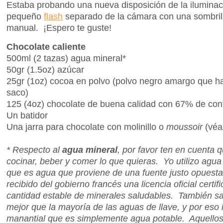
Estaba probando una nueva disposición de la iluminaci
pequeño
flash
separado de la cámara con una sombril
manual. ¡Espero te guste!
Chocolate caliente
500ml (2 tazas) agua mineral*
50gr (1.5oz) azúcar
25gr (1oz) cocoa en polvo (polvo negro amargo que h
saco)
125 (4oz) chocolate de buena calidad con 67% de co
Un batidor
Una jarra para chocolate con molinillo o
moussoir
(véa
* Respecto al
agua mineral
, por favor ten en cuenta
cocinar, beber y comer lo que quieras. Yo utilizo agua 
que es agua que proviene de una fuente justo opuesta
recibido del gobierno francés una licencia oficial cert
cantidad estable de minerales saludables. También s
mejor que la mayoría de las aguas de llave, y por eso 
manantial que es simplemente agua potable. Aquello