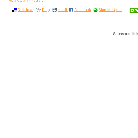
MÁRCARLO CON:
Delicious
Digg
reddit
Facebook
StumbleUpon
Sponsored lin