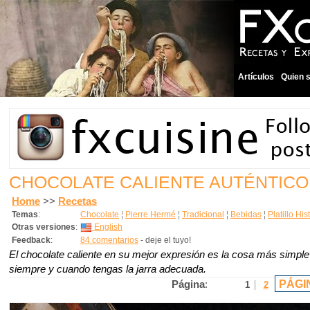
Artículos
Quien 
CHOCOLATE CALIENTE AUTÉNTICO
Home
>>
Recetas
Temas
:
Chocolate
¦
Pierre Hermé
¦
Tradicional
¦
Bebidas
¦
Platillo His
Otras versiones
:
English
Feedback
:
84 comentarios
- deje el tuyo!
El chocolate caliente en su mejor expresión es la cosa más simple
siempre y cuando tengas la jarra adecuada.
PÁGI
Página
:
1
2